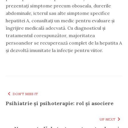
prezentați simptome precum oboseala, durerile
abdominale, icterul sau alte simptome specifice
hepatitei A, consultați un medic pentru evaluare și
îngrijire medicală adecvată. Cu diagnosticul și
tratamentul corespunzător, majoritatea
persoanelor se recuperează complet de la hepatita A
și dezvoltă imunitate la infecție pentru viitor.
DON'T MISS IT
Psihiatrie și psihoterapie: rol și asociere
UP NEXT