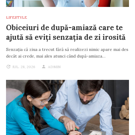
LIFESTYLE
Obiceiuri de după-amiază care te
ajută să eviți senzația de zi irosită
Senzația că ziua a trecut fără să realizezi nimic apare mai des
decât ai crede, mai ales atunci când după-amiaza…
IUL. 28, 2026
ADMIN