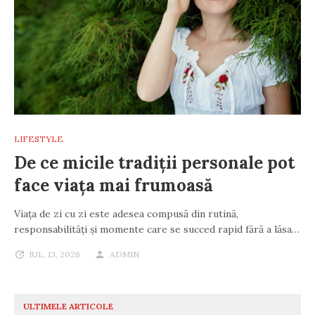
LIFESTYLE
De ce micile tradiții personale pot
face viața mai frumoasă
Viața de zi cu zi este adesea compusă din rutină,
responsabilități și momente care se succed rapid fără a lăsa…
IUL. 13, 2026
ADMIN
ULTIMELE ARTICOLE