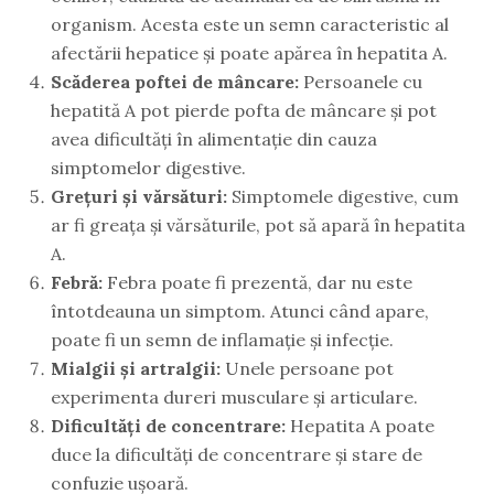
organism. Acesta este un semn caracteristic al
afectării hepatice și poate apărea în hepatita A.
Scăderea poftei de mâncare:
Persoanele cu
hepatită A pot pierde pofta de mâncare și pot
avea dificultăți în alimentație din cauza
simptomelor digestive.
Grețuri și vărsături:
Simptomele digestive, cum
ar fi greața și vărsăturile, pot să apară în hepatita
A.
Febră:
Febra poate fi prezentă, dar nu este
întotdeauna un simptom. Atunci când apare,
poate fi un semn de inflamație și infecție.
Mialgii și artralgii:
Unele persoane pot
experimenta dureri musculare și articulare.
Dificultăți de concentrare:
Hepatita A poate
duce la dificultăți de concentrare și stare de
confuzie ușoară.