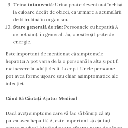
Urina întunecată:
Urina poate deveni mai închisă
la culoare decât de obicei, ca urmare a acumulării
de bilirubină în organism.
Stare generală de rău:
Persoanele cu hepatită A
se pot simți în general rău, obosite și lipsite de
energie.
Este important de menționat că simptomele
hepatitei A pot varia de la o persoană la alta și pot fi
mai severe la adulți decât la copii. Unele persoane
pot avea forme ușoare sau chiar asimptomatice ale
infecției.
Când Să Căutați Ajutor Medical
Dacă aveți simptome care vă fac să bănuiți că ați
putea avea hepatită A, este important să căutați
ajutor medical. Medicul poate efectua teste de sânge