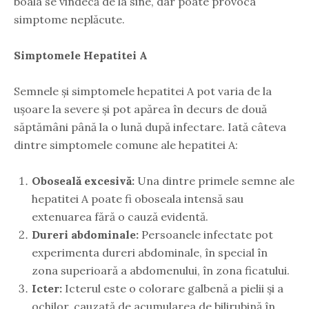
boala se vindecă de la sine, dar poate provoca
simptome neplăcute.
Simptomele Hepatitei A
Semnele și simptomele hepatitei A pot varia de la
ușoare la severe și pot apărea în decurs de două
săptămâni până la o lună după infectare. Iată câteva
dintre simptomele comune ale hepatitei A:
Oboseală excesivă:
Una dintre primele semne ale
hepatitei A poate fi oboseala intensă sau
extenuarea fără o cauză evidentă.
Dureri abdominale:
Persoanele infectate pot
experimenta dureri abdominale, în special în
zona superioară a abdomenului, în zona ficatului.
Icter:
Icterul este o colorare galbenă a pielii și a
ochilor, cauzată de acumularea de bilirubină în