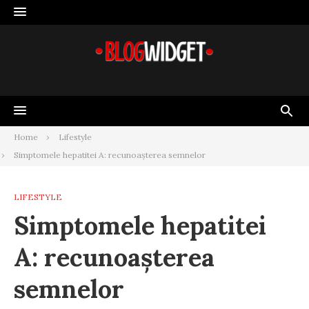
Skip
to
content
Home
Lifestyle
Simptomele hepatitei A: recunoașterea semnelor
LIFESTYLE
Simptomele hepatitei
A: recunoașterea
semnelor