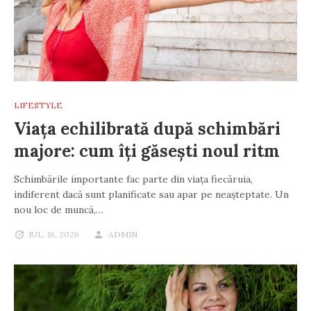
LIFESTYLE
Viața echilibrată după schimbări
majore: cum îți găsești noul ritm
Schimbările importante fac parte din viața fiecăruia,
indiferent dacă sunt planificate sau apar pe neașteptate. Un
nou loc de muncă,…
IUL. 16, 2026
ADMIN