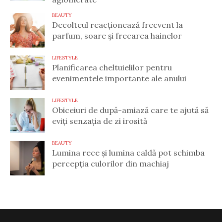
BEAUTY
Decolteul reacționează frecvent la
parfum, soare și frecarea hainelor
LIFESTYLE
Planificarea cheltuielilor pentru
evenimentele importante ale anului
LIFESTYLE
Obiceiuri de după-amiază care te ajută să
eviți senzația de zi irosită
BEAUTY
Lumina rece și lumina caldă pot schimba
percepția culorilor din machiaj