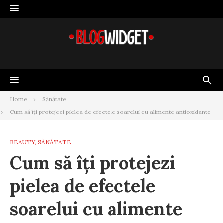
Skip
to
content
Home
Sănătate
Cum să îți protejezi pielea de efectele soarelui cu alimente antioxidante
BEAUTY
,
SĂNĂTATE
Cum să îți protejezi
pielea de efectele
soarelui cu alimente