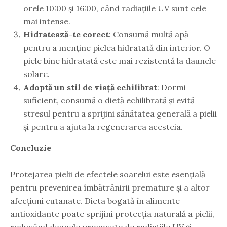
orele 10:00 și 16:00, când radiațiile UV sunt cele
mai intense.
Hidratează-te corect
: Consumă multă apă
pentru a menține pielea hidratată din interior. O
piele bine hidratată este mai rezistentă la daunele
solare.
Adoptă un stil de viață echilibrat
: Dormi
suficient, consumă o dietă echilibrată și evită
stresul pentru a sprijini sănătatea generală a pielii
și pentru a ajuta la regenerarea acesteia.
Concluzie
Protejarea pielii de efectele soarelui este esențială
pentru prevenirea îmbătrânirii premature și a altor
afecțiuni cutanate. Dieta bogată în alimente
antioxidante poate sprijini protecția naturală a pielii,
reducând daunele provocate de radiațiile UV și