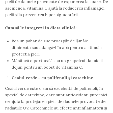
pielii de daunele provocate de expunerea la soare. De
asemenea, vitamina C ajută la reducerea inflamației
pielii și la prevenirea hiperpigmentării.
Cum să le integrezi în dieta zilnică:
Bea un pahar de suc proaspăt de lămâie
dimineața sau adaugă-l în apă pentru a stimula
protecția pielii.
Mănâncă o portocală sau un grapefruit la micul
dejun pentru un boost de vitamina C.
Ceaiul verde – cu polifenoli și catechine
Ceaiul verde este o sursă excelentă de polifenoli, în
special de catechine, care sunt antioxidanți puternici
ce ajută la protejarea pielii de daunele provocate de
radiațiile UV. Catechinele au efecte antiinflamatorii și