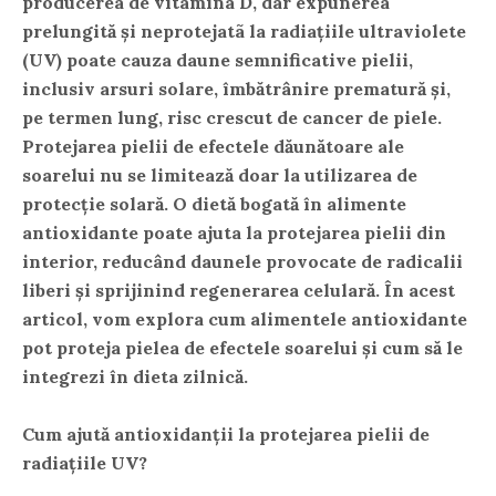
producerea de vitamina D, dar expunerea
prelungită și neprotejatã la radiațiile ultraviolete
(UV) poate cauza daune semnificative pielii,
inclusiv arsuri solare, îmbătrânire prematură și,
pe termen lung, risc crescut de cancer de piele.
Protejarea pielii de efectele dăunătoare ale
soarelui nu se limitează doar la utilizarea de
protecție solară. O dietă bogată în alimente
antioxidante poate ajuta la protejarea pielii din
interior, reducând daunele provocate de radicalii
liberi și sprijinind regenerarea celulară. În acest
articol, vom explora cum alimentele antioxidante
pot proteja pielea de efectele soarelui și cum să le
integrezi în dieta zilnică.
Cum ajută antioxidanții la protejarea pielii de
radiațiile UV?