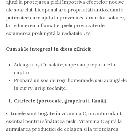
ajută la protejarea pielii împotriva efectelor nocive
ale soarelui. Licopenul are proprietăți antioxidante
puternice care ajută la prevenirea arsurilor solare și
la reducerea inflamației pielii provocate de
expunerea prelungită la radiațiile UV.
Cum să le integrezi în dieta zilnică:
Adaugă roșii în salate, supe sau preparate la
cuptor.
Prepară un sos de roșii homemade sau adaugă-le
în curry-uri și tocănițe.
Citricele (portocale, grapefruit, lămâi)
Citricele sunt bogate în vitamina C, un antioxidant
esențial pentru sănătatea pielii. Vitamina C ajută la
stimularea producției de colagen și la protejarea