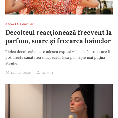
BEAUTY
,
FASHION
Decolteul reacționează frecvent la
parfum, soare și frecarea hainelor
Pielea decolteului este adesea expusă zilnic la factori care îi
pot afecta sănătatea și aspectul, însă primește mai puțină
atenție…
IUL. 29, 2026
ADMIN