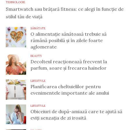
TEHNOLOGIE
Smartwatch sau brățară fitness: ce alegi în funcție de
stilul tău de viață
SĂNĂTATE
O alimentație sănătoasă trebuie să
rămână posibilă și în zilele foarte
aglomerate
BEAUTY
Decolteul reacționează frecvent la
parfum, soare și frecarea hainelor
LIFESTYLE
Planificarea cheltuielilor pentru
evenimentele importante ale anului
LIFESTYLE
Obiceiuri de după-amiază care te ajută să
eviți senzația de zi irosită