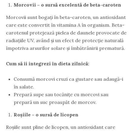
Morcovii – o sursă excelentă de beta-caroten
Morcovii sunt bogați în beta-caroten, un antioxidant
care este convertit în vitamina A în organism. Beta-
carotenul protejează pielea de daunele provocate de
radiațiile UV, având și un efect de protecție naturală
împotriva arsurilor solare și îmbătrânirii prematură.
Cum să îi integrezi în dieta zilnică:
Consumă morcovi cruzi ca gustare sau adaugă-i
în salate.
Prepară supe sau tocănițe cu morcovi sau
prepară un suc proaspăt de morcov.
Roșiile – o sursă de licopen
Roșiile sunt pline de licopen, un antioxidant care