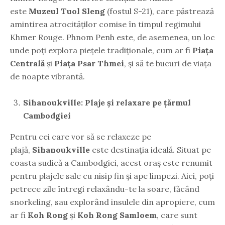
este
Muzeul Tuol Sleng
(fostul S-21), care păstrează
amintirea atrocităților comise în timpul regimului
Khmer Rouge. Phnom Penh este, de asemenea, un loc
unde poți explora piețele tradiționale, cum ar fi
Piața
Centrală
și
Piața Psar Thmei
, și să te bucuri de viața
de noapte vibrantă.
Sihanoukville: Plaje și relaxare pe țărmul
Cambodgiei
Pentru cei care vor să se relaxeze pe
plajă,
Sihanoukville
este destinația ideală. Situat pe
coasta sudică a Cambodgiei, acest oraș este renumit
pentru plajele sale cu nisip fin și ape limpezi. Aici, poți
petrece zile întregi relaxându-te la soare, făcând
snorkeling, sau explorând insulele din apropiere, cum
ar fi
Koh Rong
și
Koh Rong Samloem
, care sunt