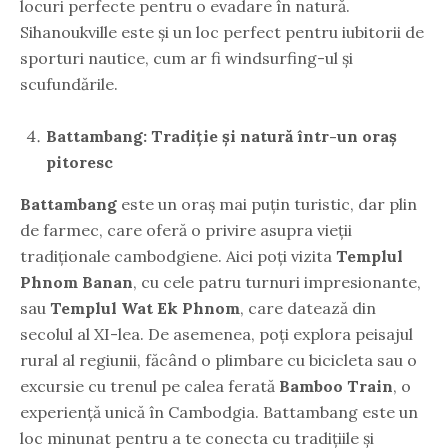
locuri perfecte pentru o evadare în natură.
Sihanoukville este și un loc perfect pentru iubitorii de
sporturi nautice, cum ar fi windsurfing-ul și
scufundările.
Battambang: Tradiție și natură într-un oraș
pitoresc
Battambang
este un oraș mai puțin turistic, dar plin
de farmec, care oferă o privire asupra vieții
tradiționale cambodgiene. Aici poți vizita
Templul
Phnom Banan
, cu cele patru turnuri impresionante,
sau
Templul Wat Ek Phnom
, care datează din
secolul al XI-lea. De asemenea, poți explora peisajul
rural al regiunii, făcând o plimbare cu bicicleta sau o
excursie cu trenul pe calea ferată
Bamboo Train
, o
experiență unică în Cambodgia. Battambang este un
loc minunat pentru a te conecta cu tradițiile și