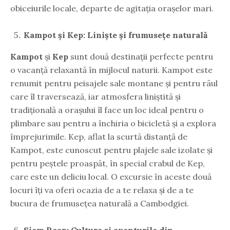
obiceiurile locale, departe de agitația orașelor mari.
Kampot și Kep: Liniște și frumusețe naturală
Kampot
și
Kep
sunt două destinații perfecte pentru
o vacanță relaxantă în mijlocul naturii. Kampot este
renumit pentru peisajele sale montane și pentru râul
care îl traversează, iar atmosfera liniștită și
tradițională a orașului îl face un loc ideal pentru o
plimbare sau pentru a închiria o bicicletă și a explora
împrejurimile. Kep, aflat la scurtă distanță de
Kampot, este cunoscut pentru plajele sale izolate și
pentru peștele proaspăt, în special crabul de Kep,
care este un deliciu local. O excursie în aceste două
locuri îți va oferi ocazia de a te relaxa și de a te
bucura de frumusețea naturală a Cambodgiei.
Siem Reap: Cultura și aventurile din