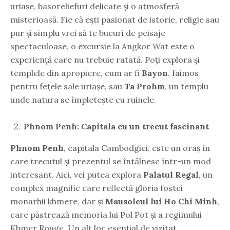
uriașe, basoreliefuri delicate și o atmosferă
misterioasă. Fie că ești pasionat de istorie, religie sau
pur și simplu vrei să te bucuri de peisaje
spectaculoase, o excursie la Angkor Wat este o
experiență care nu trebuie ratată. Poți explora și
templele din apropiere, cum ar fi
Bayon
, faimos
pentru fețele sale uriașe, sau
Ta Prohm
, un templu
unde natura se împletește cu ruinele.
Phnom Penh: Capitala cu un trecut fascinant
Phnom Penh
, capitala Cambodgiei, este un oraș în
care trecutul și prezentul se întâlnesc într-un mod
interesant. Aici, vei putea explora
Palatul Regal
, un
complex magnific care reflectă gloria fostei
monarhii khmere, dar și
Mausoleul lui Ho Chi Minh
,
care păstrează memoria lui Pol Pot și a regimului
Khmer Rouge. Un alt loc esențial de vizitat