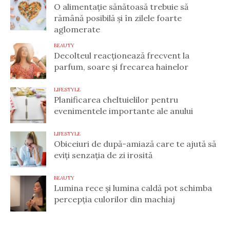
O alimentație sănătoasă trebuie să
rămână posibilă și în zilele foarte
aglomerate
BEAUTY
Decolteul reacționează frecvent la
parfum, soare și frecarea hainelor
LIFESTYLE
Planificarea cheltuielilor pentru
evenimentele importante ale anului
LIFESTYLE
Obiceiuri de după-amiază care te ajută să
eviți senzația de zi irosită
BEAUTY
Lumina rece și lumina caldă pot schimba
percepția culorilor din machiaj