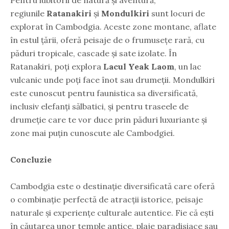
regiunile
Ratanakiri
și
Mondulkiri
sunt locuri de
explorat în Cambodgia. Aceste zone montane, aflate
în estul țării, oferă peisaje de o frumusețe rară, cu
păduri tropicale, cascade și sate izolate. În
Ratanakiri, poți explora
Lacul Yeak Laom
, un lac
vulcanic unde poți face înot sau drumeții. Mondulkiri
este cunoscut pentru faunistica sa diversificată,
inclusiv elefanți sălbatici, și pentru traseele de
drumeție care te vor duce prin păduri luxuriante și
zone mai puțin cunoscute ale Cambodgiei.
Concluzie
Cambodgia este o destinație diversificată care oferă
o combinație perfectă de atracții istorice, peisaje
naturale și experiențe culturale autentice. Fie că ești
în căutarea unor temple antice, plaje paradisiace sau