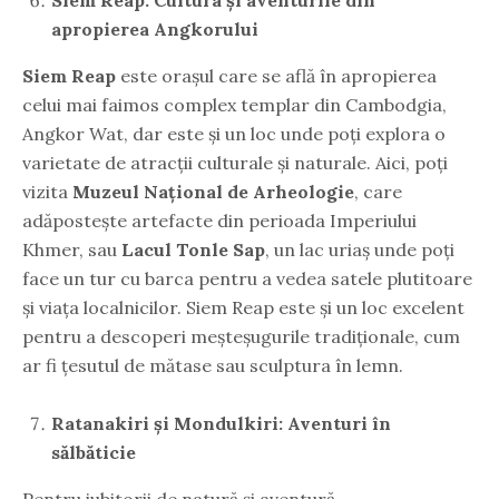
apropierea Angkorului
Siem Reap
este orașul care se află în apropierea
celui mai faimos complex templar din Cambodgia,
Angkor Wat, dar este și un loc unde poți explora o
varietate de atracții culturale și naturale. Aici, poți
vizita
Muzeul Național de Arheologie
, care
adăpostește artefacte din perioada Imperiului
Khmer, sau
Lacul Tonle Sap
, un lac uriaș unde poți
face un tur cu barca pentru a vedea satele plutitoare
și viața localnicilor. Siem Reap este și un loc excelent
pentru a descoperi meșteșugurile tradiționale, cum
ar fi țesutul de mătase sau sculptura în lemn.
Ratanakiri și Mondulkiri: Aventuri în
sălbăticie
Pentru iubitorii de natură și aventură,