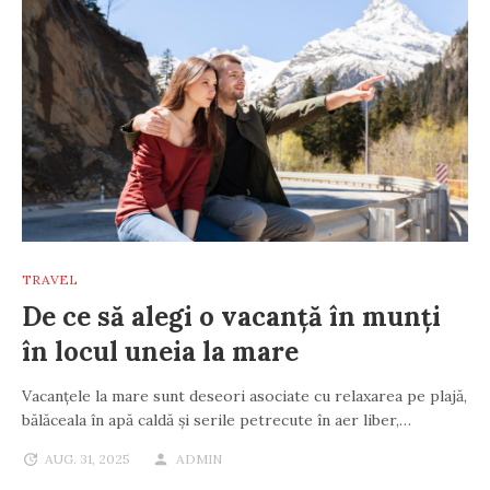
TRAVEL
De ce să alegi o vacanță în munți
în locul uneia la mare
Vacanțele la mare sunt deseori asociate cu relaxarea pe plajă,
bălăceala în apă caldă și serile petrecute în aer liber,…
AUG. 31, 2025
ADMIN