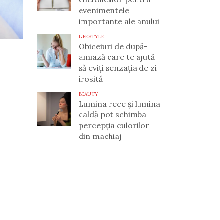
evenimentele
importante ale anului
LIFESTYLE
Obiceiuri de după-
amiază care te ajută
să eviți senzația de zi
irosită
BEAUTY
Lumina rece și lumina
caldă pot schimba
percepția culorilor
din machiaj