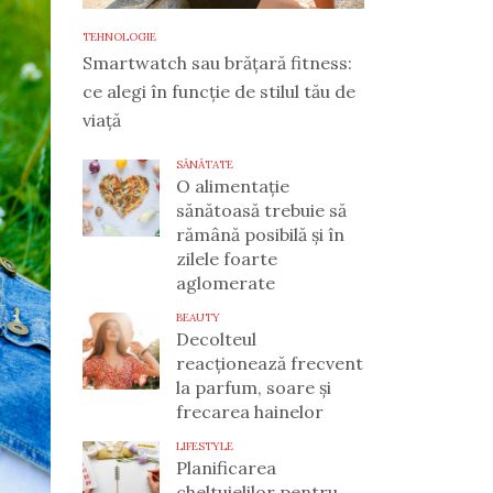
TEHNOLOGIE
Smartwatch sau brățară fitness:
ce alegi în funcție de stilul tău de
viață
SĂNĂTATE
O alimentație
sănătoasă trebuie să
rămână posibilă și în
zilele foarte
aglomerate
BEAUTY
Decolteul
reacționează frecvent
la parfum, soare și
frecarea hainelor
LIFESTYLE
Planificarea
cheltuielilor pentru