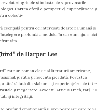
revoluției agricole și industriale și provocările
nologiei. Cartea oferă o perspectivă cuprinzătoare și
tru colectiv.
ă esențială pentru cei interesați de istoria umană și
 o înțelegere profundă a modului în care am ajuns aici
onfruntăm.
gbird” de Harper Lee
rd” este un roman clasic al literaturii americane,
ismul, justiția și inocența pierdută. Povestea
 o tânără fată din Alabama, și experiențele sale într-
siale și inegalitate. Avocatul Atticus Finch, tatăl lui
ții și integrității.
te profund emoționantă și provocatoare care te va