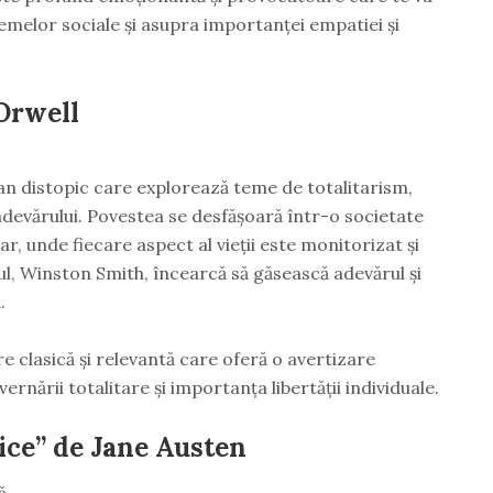
emelor sociale și asupra importanței empatiei și
Orwell
n distopic care explorează teme de totalitarism,
devărului. Povestea se desfășoară într-o societate
r, unde fiecare aspect al vieții este monitorizat și
ul, Winston Smith, încearcă să găsească adevărul și
.
e clasică și relevantă care oferă o avertizare
rnării totalitare și importanța libertății individuale.
ice” de Jane Austen
ă