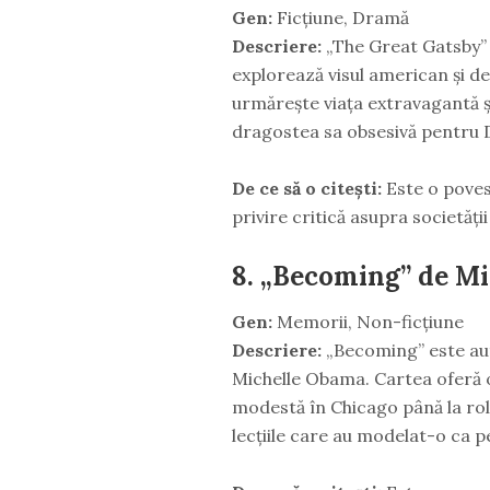
Gen:
Ficțiune, Dramă
Descriere:
„The Great Gatsby” e
explorează visul american și de
urmărește viața extravagantă și 
dragostea sa obsesivă pentru 
De ce să o citești:
Este o povest
privire critică asupra societăț
8.
„Becoming” de Mi
Gen:
Memorii, Non-ficțiune
Descriere:
„Becoming” este aut
Michelle Obama. Cartea oferă o p
modestă în Chicago până la rol
lecțiile care au modelat-o ca 