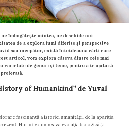
e ne îmbogățește mintea, ne deschide noi
nitatea de a explora lumi diferite și perspective
r avid sau începător, există întotdeauna cărți care
acest articol, vom explora câteva dintre cele mai
 o varietate de genuri și teme, pentru a te ajuta să
 preferată.
 History of Humankind” de Yuval
orare fascinantă a istoriei umanității, de la apariția
rezent. Harari examinează evoluția biologică și