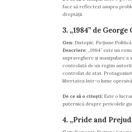
face să reflectezi asupra probl
dreptății.
3.
„1984” de George 
Gen:
Distopie, Ficțiune Politică
Descriere:
„1984” este un roma
supraveghere și manipulare a a
controlată de un regim autorita
controlat de stat. Protagonist
libertatea într-o lume opresivă
De ce să o citești:
Este o lucrar
puternică despre pericolele guve
4.
„Pride and Prejud
Gen:
Romanță, Ficțiune Istoric