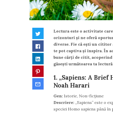
Lectura este o activitate car
Twitter
orizonturi și ne oferă oportu
diverse. Fie că ești un citito
Facebook
te pot captiva și inspira. În 
bune cărți de citit, acoperind
LinkedIn
găsești următoarea ta lectură
Pinterest
1.
„Sapiens: A Brief
Email
Noah Harari
Gen:
Istorie, Non-ficțiune
Descriere:
„Sapiens” este o expl
speciei Homo sapiens până în p