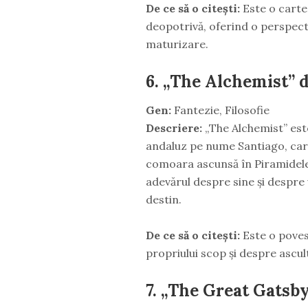
De ce să o citești:
Este o carte 
deopotrivă, oferind o perspect
maturizare.
6.
„The Alchemist” 
Gen:
Fantezie, Filosofie
Descriere:
„The Alchemist” est
andaluz pe nume Santiago, care
comoara ascunsă în Piramidele 
adevărul despre sine și despre v
destin.
De ce să o citești:
Este o poves
propriului scop și despre ascult
7.
„The Great Gatsby”