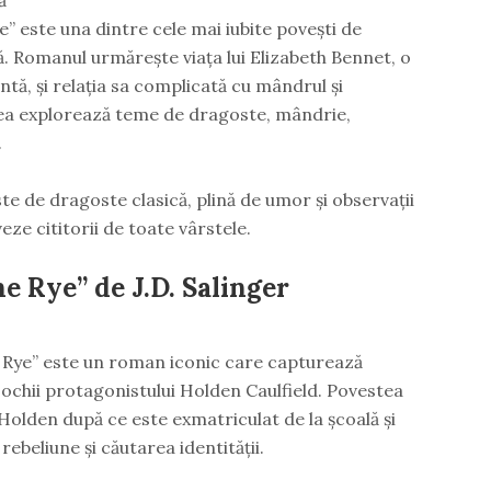
” este una dintre cele mai iubite povești de
ă. Romanul urmărește viața lui Elizabeth Bennet, o
ntă, și relația sa complicată cu mândrul și
ea explorează teme de dragoste, mândrie,
.
e de dragoste clasică, plină de umor și observații
eze cititorii de toate vârstele.
e Rye” de J.D. Salinger
 Rye” este un roman iconic care capturează
 ochii protagonistului Holden Caulfield. Povestea
 Holden după ce este exmatriculat de la școală și
ebeliune și căutarea identității.