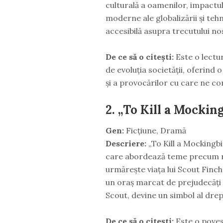
culturală a oamenilor, impactul 
moderne ale globalizării și teh
accesibilă asupra trecutului nos
De ce să o citești:
Este o lectur
de evoluția societății, oferind
și a provocărilor cu care ne c
2.
„To Kill a Mockin
Gen:
Ficțiune, Dramă
Descriere:
„To Kill a Mockingbi
care abordează teme precum ras
urmărește viața lui Scout Finch,
un oraș marcat de prejudecăți ra
Scout, devine un simbol al dreptă
De ce să o citești:
Este o poves