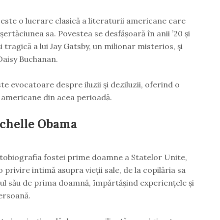
ste o lucrare clasică a literaturii americane care
șertăciunea sa. Povestea se desfășoară în anii ’20 și
tragică a lui Jay Gatsby, un milionar misterios, și
Daisy Buchanan.
e evocatoare despre iluzii și deziluzii, oferind o
ii americane din acea perioadă.
chelle Obama
obiografia fostei prime doamne a Statelor Unite,
rivire intimă asupra vieții sale, de la copilăria sa
ul său de prima doamnă, împărtășind experiențele și
persoană.