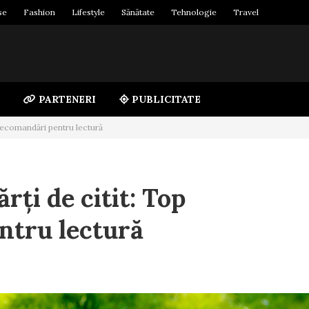
se
Fashion
Lifestyle
Sănătate
Tehnologie
Travel
PARTENERI
PUBLICITATE
 recomandări pentru lectură
rți de citit: Top
ntru lectură