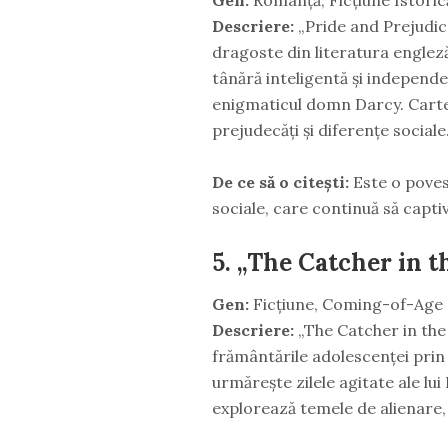
Descriere:
„Pride and Prejudice
dragoste din literatura englez
tânără inteligentă și independe
enigmaticul domn Darcy. Cart
prejudecăți și diferențe sociale
De ce să o citești:
Este o povest
sociale, care continuă să captiv
5.
„The Catcher in th
Gen:
Ficțiune, Coming-of-Age
Descriere:
„The Catcher in the
frământările adolescenței prin
urmărește zilele agitate ale lui
explorează temele de alienare, r