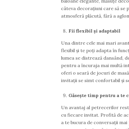
baloane elegante, măsuțe decor
câteva decorațiuni care să se p
atmosferă plăcută, fără a aglom
Fii flexibil și adaptabil
Una dintre cele mai mari avanta
flexibil și te poți adapta în fu
lumea se distrează dansând, de
pentru a încuraja mai multă int
oferi o seară de jocuri de masă 
invitații se simt confortabil și 
Găsește timp pentru a te c
Un avantaj al petrecerilor rest
cu fiecare invitat. Profită de a
a te bucura de conversații mai 