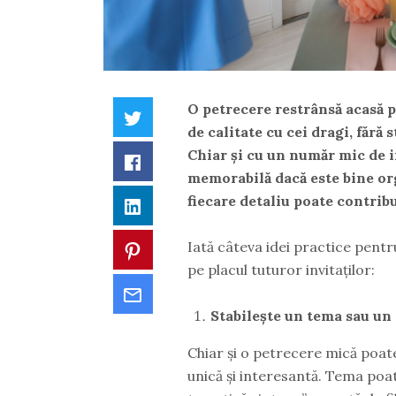
O petrecere restrânsă acasă p
Twitter
de calitate cu cei dragi, fără
Chiar și cu un număr mic de in
Facebook
memorabilă dacă este bine org
fiecare detaliu poate contribu
LinkedIn
Iată câteva idei practice pentr
Pinterest
pe placul tuturor invitaților:
Email
Stabilește un tema sau un
Chiar și o petrecere mică poat
unică și interesantă. Tema poat