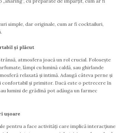
p „sharing”, cu preparate de împărțit, cum ar fi
ri simple, dar originale, cum ar fi cocktailuri,
.
tabil și plăcut
trânsă, atmosfera joacă un rol crucial. Folosește
arfumate, lămpi cu lumină caldă, sau ghirlande
mosferă relaxată și intimă. Adaugă câteva perne și
i confortabil și primitor. Dacă este o petrecere în
ă sau lumini de grădină pot adăuga un farmec
uri ușoare
le pentru a face activități care implică interacțiune