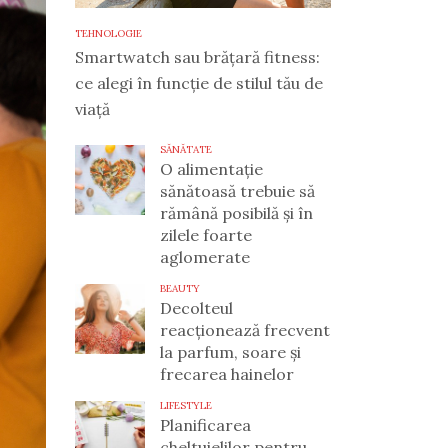
TEHNOLOGIE
Smartwatch sau brățară fitness:
ce alegi în funcție de stilul tău de
viață
SĂNĂTATE
O alimentație
sănătoasă trebuie să
rămână posibilă și în
zilele foarte
aglomerate
BEAUTY
Decolteul
reacționează frecvent
la parfum, soare și
frecarea hainelor
LIFESTYLE
Planificarea
cheltuielilor pentru