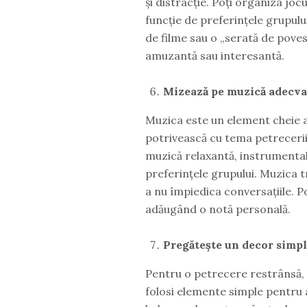
și distracție. Poți organiza joc
funcție de preferințele grupulu
de filme sau o „serată de poves
amuzantă sau interesantă.
Mizează pe muzică adecva
Muzica este un element cheie al
potrivească cu tema petrecerii ș
muzică relaxantă, instrumentală
preferințele grupului. Muzica t
a nu împiedica conversațiile. Poț
adăugând o notă personală.
Pregătește un decor simpl
Pentru o petrecere restrânsă, n
folosi elemente simple pentru 