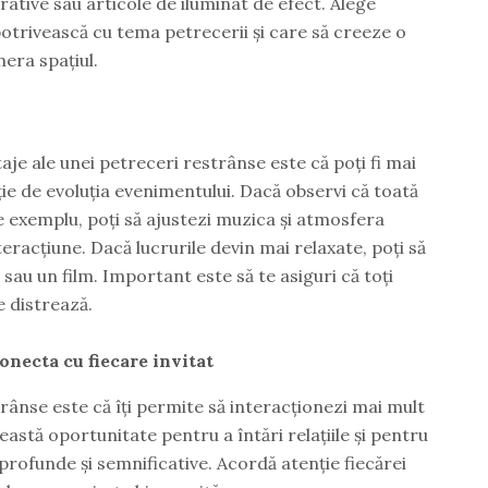
ative sau articole de iluminat de efect. Alege
otrivească cu tema petrecerii și care să creeze o
era spațiul.
je ale unei petreceri restrânse este că poți fi mai
ncție de evoluția evenimentului. Dacă observi că toată
 exemplu, poți să ajustezi muzica și atmosfera
eracțiune. Dacă lucrurile devin mai relaxate, poți să
sau un film. Important este să te asiguri că toți
se distrează.
onecta cu fiecare invitat
rânse este că îți permite să interacționezi mai mult
ceastă oportunitate pentru a întări relațiile și pentru
profunde și semnificative. Acordă atenție fiecărei