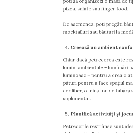
poți să organizezi o masă de ti
pizza, salate sau finger food.
De asemenea, poți pregăti băutu
mocktailuri sau băuturi la modă
Creează un ambient confor
Chiar dacă petrecerea este res
lumini ambientale – lumânări p
luminoase – pentru a crea o at
pături pentru a face spațiul ma
aer liber, o mică foc de tabăr
suplimentar.
Planifică activități și joc
Petrecerile restrânse sunt idea