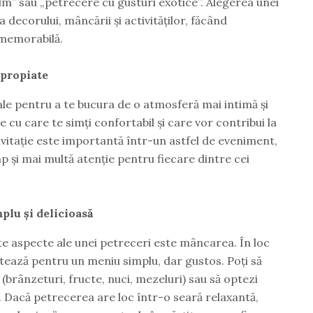
ilm” sau „petrecere cu gusturi exotice”. Alegerea unei
 decorului, mâncării și activităților, făcând
 memorabilă.
apropiate
ale pentru a te bucura de o atmosferă mai intimă și
 cu care te simți confortabil și care vor contribui la
nvitație este importantă într-un astfel de eveniment,
 și mai multă atenție pentru fiecare dintre cei
lu și delicioasă
e aspecte ale unei petreceri este mâncarea. În loc
ptează pentru un meniu simplu, dar gustos. Poți să
(brânzeturi, fructe, nuci, mezeluri) sau să optezi
. Dacă petrecerea are loc într-o seară relaxantă,