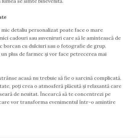
ă lumea se simte binevenită.
ate
n mic detaliu personalizat poate face o mare
r mici cadouri sau suveniruri care să le amintească de
 borcan cu dulciuri sau o fotografie de grup.
 un plus de farmec și vor face petrecerea mai
trânse acasă nu trebuie să fie o sarcină complicată.
itate, poți crea o atmosferă plăcută și relaxantă care
seară de neuitat. Încearcă să te concentrezi pe
e, care vor transforma evenimentul într-o amintire