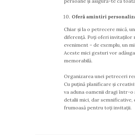
persoane și asigură-te că toat
Oferă amintiri personaliz
Chiar și la o petrecere mică, u
diferență. Poți oferi invitațilo
eveniment – de exemplu, un mic
Aceste mici gesturi vor adăuga
memorabilă.
Organizarea unei petreceri res
Cu puțină planificare și creativ
va aduna oamenii dragi într-o 
detalii mici, dar semnificativ
frumoasă pentru toți invitații.