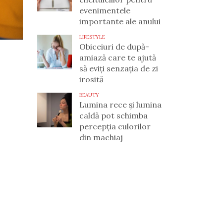
evenimentele
importante ale anului
LIFESTYLE
Obiceiuri de după-
amiază care te ajută
să eviți senzația de zi
irosită
BEAUTY
Lumina rece și lumina
caldă pot schimba
percepția culorilor
din machiaj