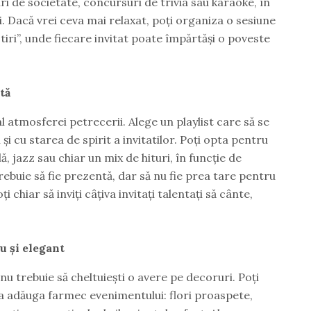
uri de societate, concursuri de trivia sau karaoke, în
i. Dacă vrei ceva mai relaxat, poți organiza o sesiune
tiri”, unde fiecare invitat poate împărtăși o poveste
tă
 atmosferei petrecerii. Alege un playlist care să se
i cu starea de spirit a invitatilor. Poți opta pentru
, jazz sau chiar un mix de hituri, în funcție de
rebuie să fie prezentă, dar să nu fie prea tare pentru
i chiar să inviți câțiva invitați talentați să cânte,
u și elegant
u trebuie să cheltuiești o avere pe decoruri. Poți
a adăuga farmec evenimentului: flori proaspete,