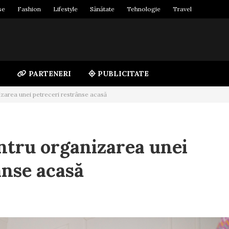
se
Fashion
Lifestyle
Sănătate
Tehnologie
Travel
PARTENERI
PUBLICITATE
izarea unei petreceri restrânse acasă
entru organizarea unei
ânse acasă