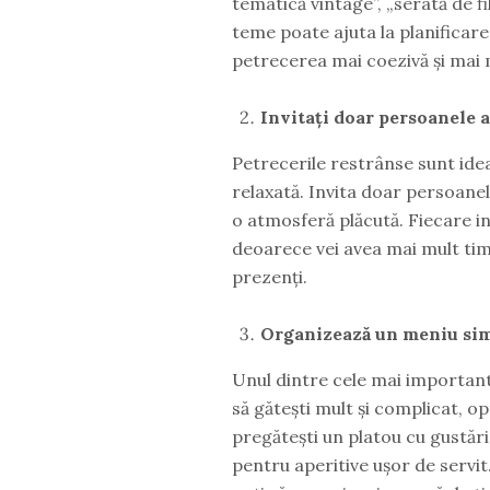
tematică vintage”, „serată de f
teme poate ajuta la planificarea
petrecerea mai coezivă și mai
Invitați doar persoanele 
Petrecerile restrânse sunt ide
relaxată. Invita doar persoanele
o atmosferă plăcută. Fiecare i
deoarece vei avea mai mult timp
prezenți.
Organizează un meniu simp
Unul dintre cele mai important
să gătești mult și complicat, o
pregătești un platou cu gustări 
pentru aperitive ușor de servit