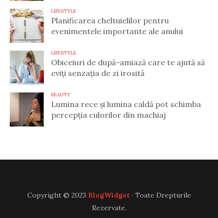
LIFESTYLE
Planificarea cheltuielilor pentru
evenimentele importante ale anului
LIFESTYLE
Obiceiuri de după-amiază care te ajută să
eviți senzația de zi irosită
BEAUTY
Lumina rece și lumina caldă pot schimba
percepția culorilor din machiaj
Copyright © 2023
BlogWidget
· Toate Drepturile
Rezervate.