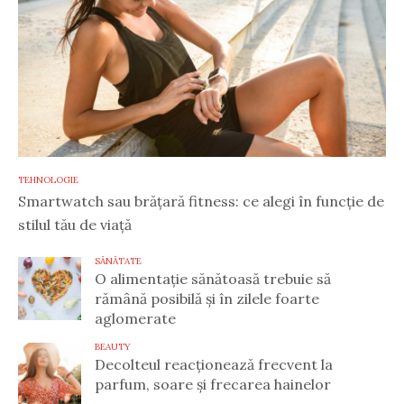
TEHNOLOGIE
Smartwatch sau brățară fitness: ce alegi în funcție de
stilul tău de viață
SĂNĂTATE
O alimentație sănătoasă trebuie să
rămână posibilă și în zilele foarte
aglomerate
BEAUTY
Decolteul reacționează frecvent la
parfum, soare și frecarea hainelor