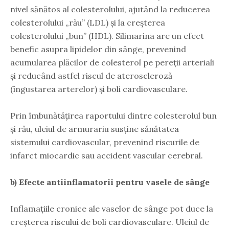
nivel sănătos al colesterolului, ajutând la reducerea
colesterolului „rău” (LDL) și la creșterea
colesterolului „bun” (HDL). Silimarina are un efect
benefic asupra lipidelor din sânge, prevenind
acumularea plăcilor de colesterol pe pereții arteriali
și reducând astfel riscul de ateroscleroză
(îngustarea arterelor) și boli cardiovasculare.
Prin îmbunătățirea raportului dintre colesterolul bun
și rău, uleiul de armurariu susține sănătatea
sistemului cardiovascular, prevenind riscurile de
infarct miocardic sau accident vascular cerebral.
b) Efecte antiinflamatorii pentru vasele de sânge
Inflamațiile cronice ale vaselor de sânge pot duce la
creșterea riscului de boli cardiovasculare. Uleiul de