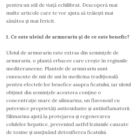
pentru un stil de viață echilibrat. Descoperă mai
multe articole care te vor ajuta să trăiești mai
sănătos și mai fericit.
1. Ce este uleiul de armurariu și de ce este benefic?
Uleiul de armurariu este extras din semințele de
armurariu, o plantă erbacee care crește în regiunile
mediteraneene. Plantele de armurariu sunt
cunoscute de mii de ani în medicina tradițională
pentru efectele lor benefice asupra ficatului, iar uleiul
obținut din semințele acestora conține o
concentrație mare de silimarina, un flavonoid cu
puternice proprietăți antioxidante și antiinflamatorii.
Silimarina ajută la protejarea și regenerarea
celulelor hepatice, prevenind astfel leziunile cauzate
de toxine și susținând detoxifierea ficatului.