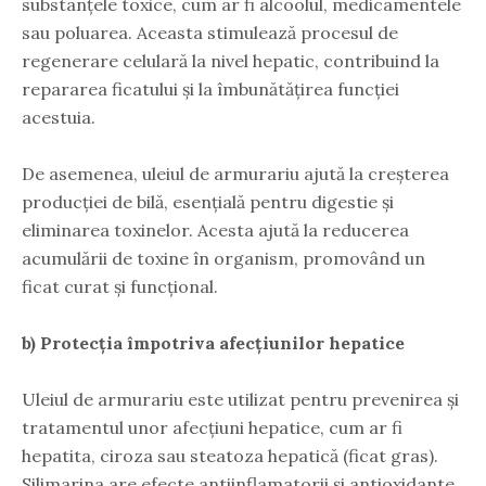
substanțele toxice, cum ar fi alcoolul, medicamentele
sau poluarea. Aceasta stimulează procesul de
regenerare celulară la nivel hepatic, contribuind la
repararea ficatului și la îmbunătățirea funcției
acestuia.
De asemenea, uleiul de armurariu ajută la creșterea
producției de bilă, esențială pentru digestie și
eliminarea toxinelor. Acesta ajută la reducerea
acumulării de toxine în organism, promovând un
ficat curat și funcțional.
b) Protecția împotriva afecțiunilor hepatice
Uleiul de armurariu este utilizat pentru prevenirea și
tratamentul unor afecțiuni hepatice, cum ar fi
hepatita, ciroza sau steatoza hepatică (ficat gras).
Silimarina are efecte antiinflamatorii și antioxidante