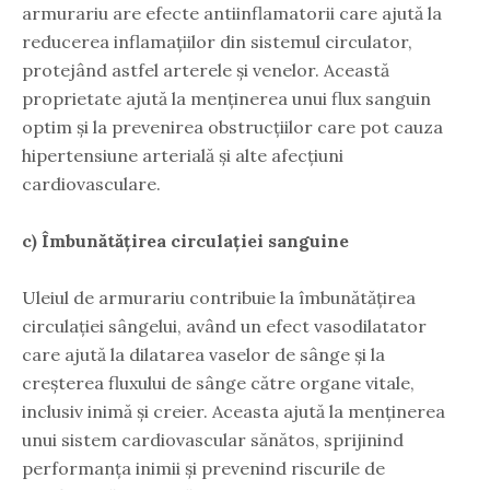
armurariu are efecte antiinflamatorii care ajută la
reducerea inflamațiilor din sistemul circulator,
protejând astfel arterele și venelor. Această
proprietate ajută la menținerea unui flux sanguin
optim și la prevenirea obstrucțiilor care pot cauza
hipertensiune arterială și alte afecțiuni
cardiovasculare.
c) Îmbunătățirea circulației sanguine
Uleiul de armurariu contribuie la îmbunătățirea
circulației sângelui, având un efect vasodilatator
care ajută la dilatarea vaselor de sânge și la
creșterea fluxului de sânge către organe vitale,
inclusiv inimă și creier. Aceasta ajută la menținerea
unui sistem cardiovascular sănătos, sprijinind
performanța inimii și prevenind riscurile de