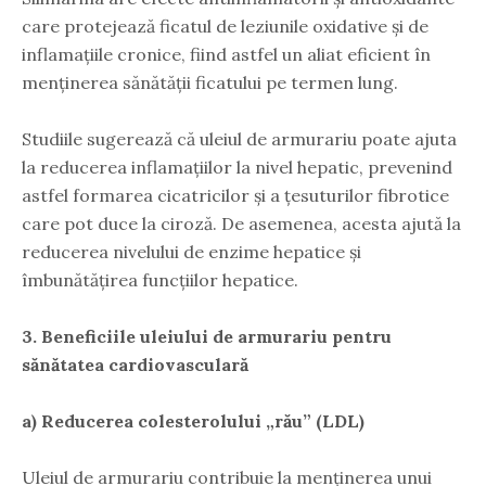
care protejează ficatul de leziunile oxidative și de
inflamațiile cronice, fiind astfel un aliat eficient în
menținerea sănătății ficatului pe termen lung.
Studiile sugerează că uleiul de armurariu poate ajuta
la reducerea inflamațiilor la nivel hepatic, prevenind
astfel formarea cicatricilor și a țesuturilor fibrotice
care pot duce la ciroză. De asemenea, acesta ajută la
reducerea nivelului de enzime hepatice și
îmbunătățirea funcțiilor hepatice.
3. Beneficiile uleiului de armurariu pentru
sănătatea cardiovasculară
a) Reducerea colesterolului „rău” (LDL)
Uleiul de armurariu contribuie la menținerea unui