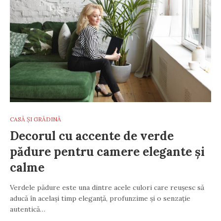
CASĂ ȘI GRĂDINĂ
Decorul cu accente de verde
pădure pentru camere elegante și
calme
Verdele pădure este una dintre acele culori care reușesc să
aducă în același timp eleganță, profunzime și o senzație
autentică…