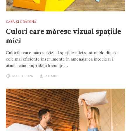
CASĂ ȘI GRĂDINĂ
Culori care măresc vizual spațiile
mici
Culorile care măresc vizual spațiile mici sunt unele dintre
cele mai eficiente instrumente în amenajarea interioară
atunci când suprafața locuinței…
MAI 31, 2026
ADMIN