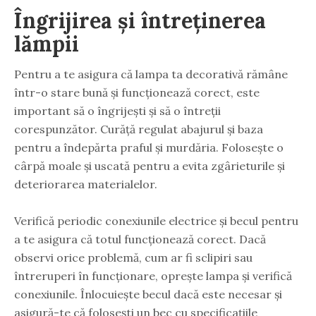
Îngrijirea și întreținerea
lămpii
Pentru a te asigura că lampa ta decorativă rămâne
într-o stare bună și funcționează corect, este
important să o îngrijești și să o întreții
corespunzător. Curăță regulat abajurul și baza
pentru a îndepărta praful și murdăria. Folosește o
cârpă moale și uscată pentru a evita zgârieturile și
deteriorarea materialelor.
Verifică periodic conexiunile electrice și becul pentru
a te asigura că totul funcționează corect. Dacă
observi orice problemă, cum ar fi sclipiri sau
întreruperi în funcționare, oprește lampa și verifică
conexiunile. Înlocuiește becul dacă este necesar și
asigură-te că folosești un bec cu specificațiile