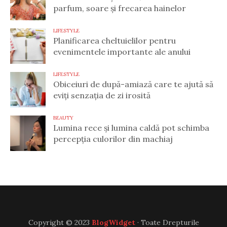
parfum, soare și frecarea hainelor
LIFESTYLE
Planificarea cheltuielilor pentru
evenimentele importante ale anului
LIFESTYLE
Obiceiuri de după-amiază care te ajută să
eviți senzația de zi irosită
BEAUTY
Lumina rece și lumina caldă pot schimba
percepția culorilor din machiaj
Copyright © 2023
BlogWidget
· Toate Drepturile