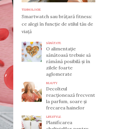
TEHNOLOGIE
Smartwatch sau brățară fitness:
ce alegi în funcție de stilul tău de
viață
SĂNĂTATE
O alimentație
sănătoasă trebuie să
rămână posibilă și în
zilele foarte
aglomerate
BEAUTY
Decolteul
reacționează frecvent
la parfum, soare și
frecarea hainelor
LIFESTYLE
Planificarea
cheltuielilor pentru