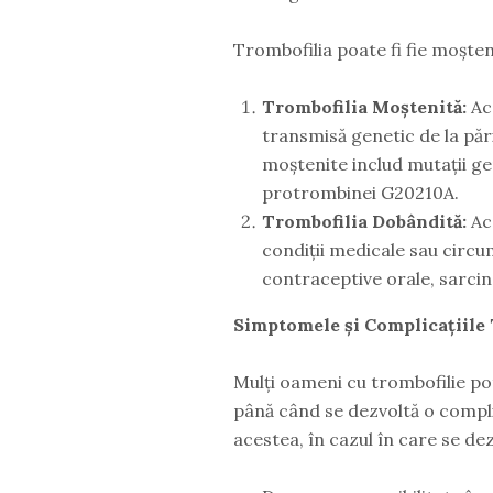
Trombofilia poate fi fie moșten
Trombofilia Moștenită:
Ace
transmisă genetic de la păr
moștenite includ mutații g
protrombinei G20210A.
Trombofilia Dobândită:
Ace
condiții medicale sau circum
contraceptive orale, sarcin
Simptomele și Complicațiile 
Mulți oameni cu trombofilie po
până când se dezvoltă o compli
acestea, în cazul în care se d