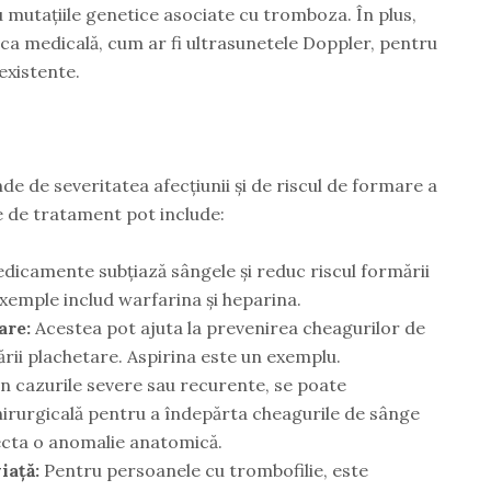
u mutațiile genetice asociate cu tromboza. În plus,
ca medicală, cum ar fi ultrasunetele Doppler, pentru
existente.
e de severitatea afecțiunii și de riscul de formare a
e de tratament pot include:
icamente subțiază sângele și reduc riscul formării
xemple includ warfarina și heparina.
are:
Acestea pot ajuta la prevenirea cheagurilor de
rii plachetare. Aspirina este un exemplu.
n cazurile severe sau recurente, se poate
irurgicală pentru a îndepărta cheagurile de sânge
ecta o anomalie anatomică.
iață:
Pentru persoanele cu trombofilie, este