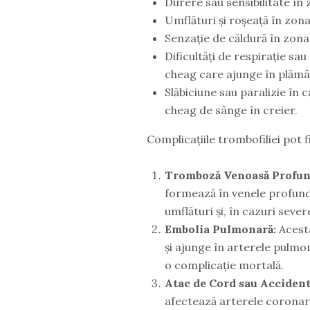
Durere sau sensibilitate în
Umflături și roșeață în zona
Senzație de căldură în zona
Dificultăți de respirație sa
cheag care ajunge în plămân
Slăbiciune sau paralizie în 
cheag de sânge în creier.
Complicațiile trombofiliei pot f
Tromboză Venoasă Profun
formează în venele profund
umflături și, în cazuri seve
Embolia Pulmonară:
Acesta
și ajunge în arterele pulmo
o complicație mortală.
Atac de Cord sau Accident
afectează arterele coronari