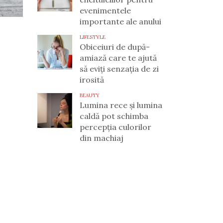
evenimentele
importante ale anului
LIFESTYLE
Obiceiuri de după-
amiază care te ajută
să eviți senzația de zi
irosită
BEAUTY
Lumina rece și lumina
caldă pot schimba
percepția culorilor
din machiaj