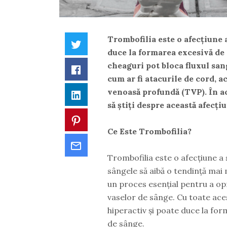
Trombofilia este o afecțiune 
Twitter
duce la formarea excesivă de 
cheaguri pot bloca fluxul san
Facebook
cum ar fi atacurile de cord, 
venoasă profundă (TVP). În ac
LinkedIn
să știți despre această afecți
Pinterest
Ce Este Trombofilia?
Email
Trombofilia este o afecțiune a 
sângele să aibă o tendință mai
un proces esențial pentru a opr
vaselor de sânge. Cu toate ace
hiperactiv și poate duce la for
de sânge.