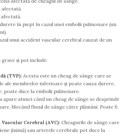
 zona afectată de cheagul de sânge.
 afectată.
 afectată.
u durere în piept în cazul unei embolii pulmonare (un
i).
cazul unui accident vascular cerebral cauzat de un
i grave și pot include:
dă (TVP):
Acesta este un cheag de sânge care se
e ale membrelor inferioare și poate cauza durere,
re, poate duce la embolii pulmonare.
 apare atunci când un cheag de sânge se desprinde
nare, blocând fluxul de sânge către plămâni. Poate fi
 Vascular Cerebral (AVC):
Cheagurile de sânge care
ene (inimă) sau arterele cerebrale pot duce la