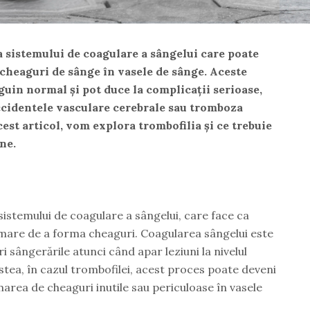
a sistemului de coagulare a sângelui care poate
cheaguri de sânge în vasele de sânge. Aceste
guin normal și pot duce la complicații serioase,
accidentele vasculare cerebrale sau tromboza
est articol, vom explora trombofilia și ce trebuie
une.
sistemului de coagulare a sângelui, care face ca
 mare de a forma cheaguri. Coagularea sângelui este
i sângerările atunci când apar leziuni la nivelul
stea, în cazul trombofilei, acest proces poate deveni
marea de cheaguri inutile sau periculoase în vasele