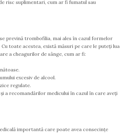
de risc suplimentari, cum ar fi fumatul sau
se prevină trombofilia, mai ales în cazul formelor
 Cu toate acestea, există măsuri pe care le puteți lua
are a cheagurilor de sânge, cum ar fi:
ănătoase.
umului excesiv de alcool.
izice regulate.
i a recomandărilor medicului în cazul în care aveți
medicală importantă care poate avea consecințe