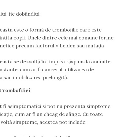
ită, fie dobândită:
asta este o formă de trombofilie care este
inți la copii. Unele dintre cele mai comune forme
enetice precum factorul V Leiden sau mutația
asta se dezvoltă în timp ca răspuns la anumite
stanțe, cum ar fi cancerul, utilizarea de
a sau imobilizarea prelungită.
Trombofiliei
t fi asimptomatici și pot nu prezenta simptome
cație, cum ar fi un cheag de sânge. Cu toate
ezvoltă simptome, acestea pot include: