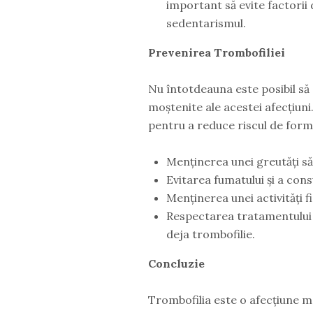
important să evite factorii 
sedentarismul.
Prevenirea Trombofiliei
Nu întotdeauna este posibil să 
moștenite ale acestei afecțiuni.
pentru a reduce riscul de form
Menținerea unei greutăți s
Evitarea fumatului și a cons
Menținerea unei activități f
Respectarea tratamentului ș
deja trombofilie.
Concluzie
Trombofilia este o afecțiune 