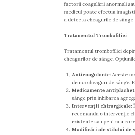
factorii coagulării anormali sa
medicul poate efectua imagisti
a detecta cheagurile de sânge 
Tratamentul Trombofiliei
Tratamentul trombofiliei depind
cheagurilor de sânge. Opțiunil
Anticoagulante:
Aceste med
de noi cheaguri de sânge. E
Medicamente antiplachet
sânge prin inhibarea agregă
Intervenții chirurgicale:
Î
recomanda o intervenție ch
existente sau pentru a cor
Modificări ale stilului de v