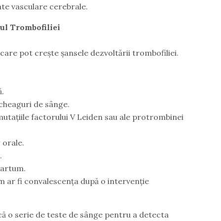
te vasculare cerebrale.
cul Trombofiliei
 care pot crește șansele dezvoltării trombofiliei.
ă.
cheaguri de sânge.
mutațiile factorului V Leiden sau ale protrombinei
 orale.
.
partum.
m ar fi convalescența după o intervenție
că o serie de teste de sânge pentru a detecta