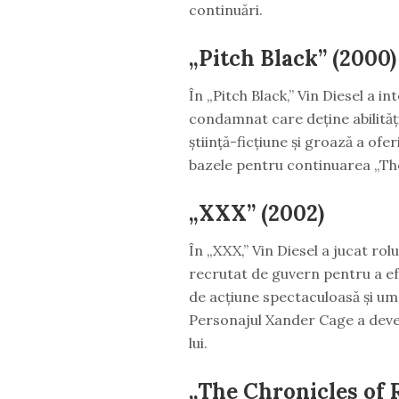
continuări.
„Pitch Black” (2000)
În „Pitch Black,” Vin Diesel a in
condamnat care deține abilități
știință-ficțiune și groază a ofer
bazele pentru continuarea „The
„XXX” (2002)
În „XXX,” Vin Diesel a jucat ro
recrutat de guvern pentru a ef
de acțiune spectaculoasă și umor
Personajul Xander Cage a deven
lui.
„The Chronicles of 