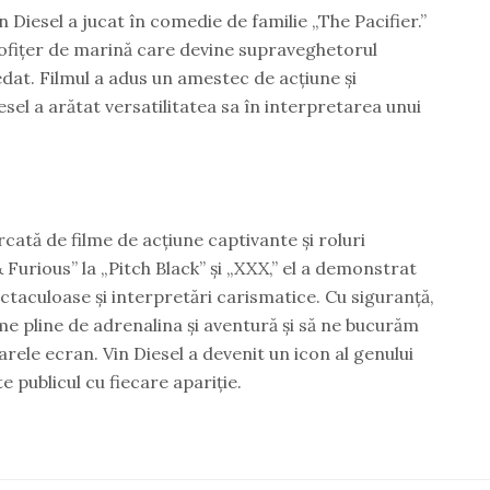
 Diesel a jucat în comedie de familie „The Pacifier.”
t ofițer de marină care devine supraveghetorul
edat. Filmul a adus un amestec de acțiune și
el a arătat versatilitatea sa în interpretarea unui
rcată de filme de acțiune captivante și roluri
 Furious” la „Pitch Black” și „XXX,” el a demonstrat
pectaculoase și interpretări carismatice. Cu siguranță,
me pline de adrenalina și aventură și să ne bucurăm
ele ecran. Vin Diesel a devenit un icon al genului
e publicul cu fiecare apariție.