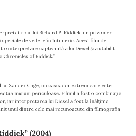
terpretat rolul lui Richard B. Riddick, un prizonier
 speciale de vedere în întuneric. Acest film de
it o interpretare captivantă a lui Diesel și a stabilit
 Chronicles of Riddick.”
lul lui Xander Cage, un cascador extrem care este
ectua misiuni periculoase. Filmul a fost o combinație
, iar interpretarea lui Diesel a fost la înălțime.
it unul dintre cele mai recunoscute din filmografia
Riddick” (2004)