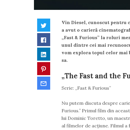
Vin Diesel, cunoscut pentru ca
Twitter
a avut o carieră cinematograf
„Fast & Furious” la roluri me
Facebook
unul dintre cei mai recunoscuț
vom explora topul celor mai 
LinkedIn
sa.
Pinterest
„The Fast and the Fu
Email
Serie: „Fast & Furious”
Nu putem discuta despre cariera
Furious.” Primul film din aceast
lui Dominic Toretto, un maestru
al filmelor de acțiune. Filmul a