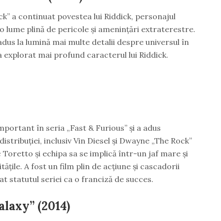
ck” a continuat povestea lui Riddick, personajul
-o lume plină de pericole și amenințări extraterestre.
 adus la lumină mai multe detalii despre universul în
a explorat mai profund caracterul lui Riddick.
portant în seria „Fast & Furious” și a adus
stribuției, inclusiv Vin Diesel și Dwayne „The Rock”
 Toretto și echipa sa se implică într-un jaf mare și
ățile. A fost un film plin de acțiune și cascadorii
t statutul seriei ca o franciză de succes.
alaxy” (2014)