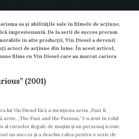
risma sa și abilitățile sale în filmele de acțiune,
ică impresionantă. De la serii de succes precum
morabile în alte producții, Vin Diesel a devenit
i actori de acțiune din lume. În acest articol,
bune filme cu Vin Diesel care au marcat cariera
rious” (2001)
 lui Vin Diesel fără a menționa seria „Fast &
ă serie, „The Fast and the Furious,” l-a avut în rolul
 al curselor ilegale de mașini și un personaj iconic
 fost un succes și a deschis calea pentru o serie de