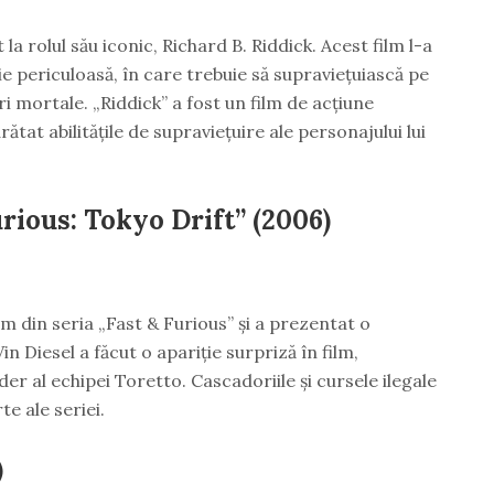
t la rolul său iconic, Richard B. Riddick. Acest film l-a
ie periculoasă, în care trebuie să supraviețuiască pe
ri mortale. „Riddick” a fost un film de acțiune
ătat abilitățile de supraviețuire ale personajului lui
rious: Tokyo Drift” (2006)
ilm din seria „Fast & Furious” și a prezentat o
n Diesel a făcut o apariție surpriză în film,
er al echipei Toretto. Cascadoriile și cursele ilegale
te ale seriei.
)