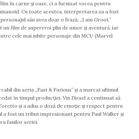
film în carne și oase, ci a furnizat vocea pentru
manoid. Cu toate acestea, interpretarea sa a fost
personajul său avea doar o frază, „I am Groot.”
t un film de supereroi plin de umor și aventură, iar
 dintre cele mai iubite personaje din MCU (Marvel
cabil din seria „Fast & Furious” și a marcat ultimul
ecedat în timpul producției. Vin Diesel a continuat să
Toretto și a adus o doză de emoție și respect pentru
mul a fost un tribut impresionant pentru Paul Walker și
a fanilor seriei.