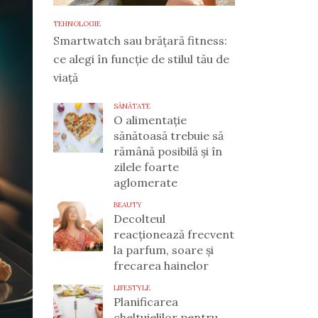
TEHNOLOGIE
Smartwatch sau brățară fitness:
ce alegi în funcție de stilul tău de
viață
SĂNĂTATE
O alimentație
sănătoasă trebuie să
rămână posibilă și în
zilele foarte
aglomerate
BEAUTY
Decolteul
reacționează frecvent
la parfum, soare și
frecarea hainelor
LIFESTYLE
Planificarea
cheltuielilor pentru