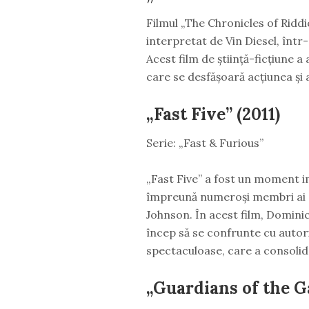
Filmul „The Chronicles of Riddi
interpretat de Vin Diesel, într
Acest film de știință-ficțiune a
care se desfășoară acțiunea și 
„Fast Five” (2011)
Serie: „Fast & Furious”
„Fast Five” a fost un moment im
împreună numeroși membri ai di
Johnson. În acest film, Dominic
încep să se confrunte cu autorit
spectaculoase, care a consolida
„Guardians of the G