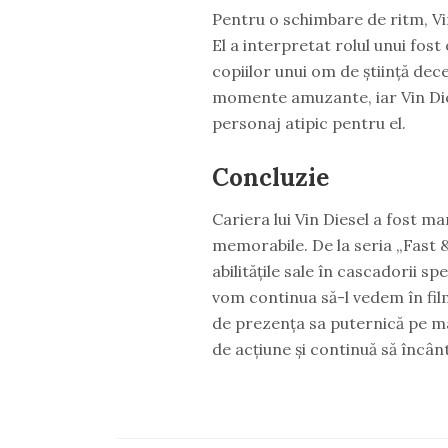
Pentru o schimbare de ritm, Vin
El a interpretat rolul unui fos
copiilor unui om de știință dec
momente amuzante, iar Vin Dies
personaj atipic pentru el.
Concluzie
Cariera lui Vin Diesel a fost ma
memorabile. De la seria „Fast &
abilitățile sale în cascadorii s
vom continua să-l vedem în fil
de prezența sa puternică pe mar
de acțiune și continuă să încânt