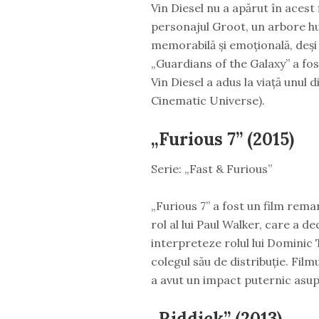
Vin Diesel nu a apărut în acest 
personajul Groot, un arbore hu
memorabilă și emoțională, deși 
„Guardians of the Galaxy” a fos
Vin Diesel a adus la viață unul
Cinematic Universe).
„Furious 7” (2015)
Serie: „Fast & Furious”
„Furious 7” a fost un film remar
rol al lui Paul Walker, care a d
interpreteze rolul lui Dominic 
colegul său de distribuție. Fil
a avut un impact puternic asupr
„Riddick” (2013)