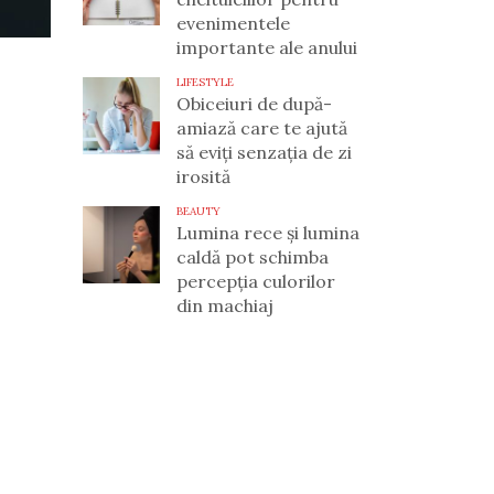
evenimentele
importante ale anului
LIFESTYLE
Obiceiuri de după-
amiază care te ajută
să eviți senzația de zi
irosită
BEAUTY
Lumina rece și lumina
caldă pot schimba
percepția culorilor
din machiaj