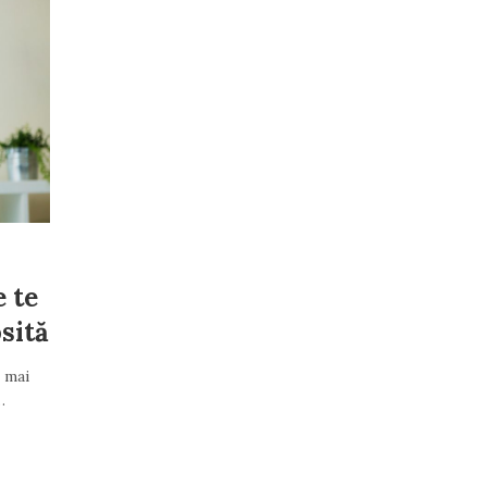
 te
osită
e mai
…