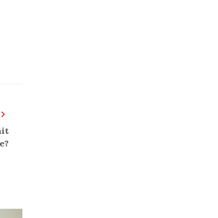
it
e?