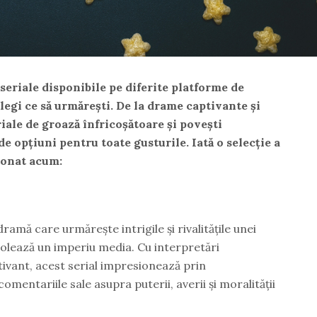
eriale disponibile pe diferite platforme de
 alegi ce să urmărești. De la drame captivante și
ale de groază înfricoșătoare și povești
de opțiuni pentru toate gusturile. Iată o selecție a
ionat acum:
ramă care urmărește intrigile și rivalitățile unei
rolează un imperiu media. Cu interpretări
tivant, acest serial impresionează prin
mentariile sale asupra puterii, averii și moralității