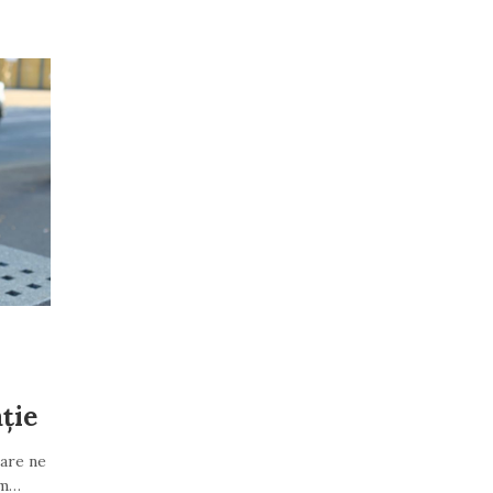
ție
care ne
ăm…