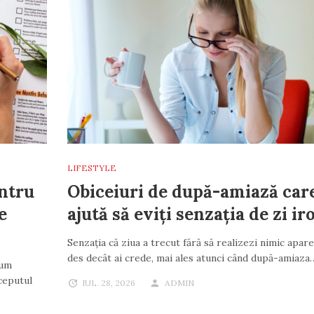
LIFESTYLE
entru
Obiceiuri de după-amiază care
e
ajută să eviți senzația de zi ir
Senzația că ziua a trecut fără să realizezi nimic apar
des decât ai crede, mai ales atunci când după-amiaza
cum
nceputul
IUL. 28, 2026
ADMIN