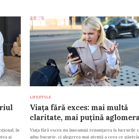
LIFESTYLE
riul
Viața fără exces: mai multă
claritate, mai puțină aglomera
țional, în
Viața fără exces nu înseamnă renunțarea la lucrurile 
tea și
aduc bucurie, ci alegerea mai atentă a ceea ce păstr