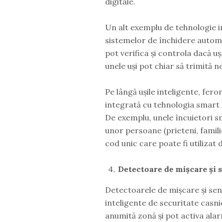
digitale.
Un alt exemplu de tehnologie int
sistemelor de închidere automat
pot verifica și controla dacă u
unele uși pot chiar să trimită n
Pe lângă ușile inteligente, feron
integrată cu tehnologia smart
De exemplu, unele încuietori s
unor persoane (prieteni, famili
cod unic care poate fi utilizat
Detectoare de mișcare și 
Detectoarele de mișcare și sen
inteligente de securitate casni
anumită zonă și pot activa al