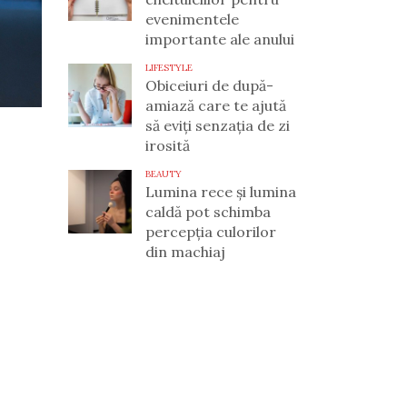
evenimentele
importante ale anului
LIFESTYLE
Obiceiuri de după-
amiază care te ajută
să eviți senzația de zi
irosită
BEAUTY
Lumina rece și lumina
caldă pot schimba
percepția culorilor
din machiaj