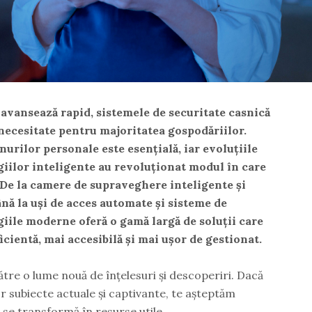
 avansează rapid, sistemele de securitate casnică
 necesitate pentru majoritatea gospodăriilor.
nurilor personale este esențială, iar evoluțiile
iilor inteligente au revoluționat modul în care
 De la camere de supraveghere inteligente și
ână la uși de acces automate și sisteme de
giile moderne oferă o gamă largă de soluții care
icientă, mai accesibilă și mai ușor de gestionat.
ătre o lume nouă de înțelesuri și descoperiri. Dacă
r subiecte actuale și captivante, te așteptăm
e se transformă în resurse utile.