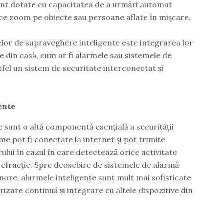
nt dotate cu capacitatea de a urmări automat
ce zoom pe obiecte sau persoane aflate în mișcare.
lor de supraveghere inteligente este integrarea lor
te din casă, cum ar fi alarmele sau sistemele de
tfel un sistem de securitate interconectat și
ente
 sunt o altă componentă esențială a securității
e pot fi conectate la internet și pot trimite
orului în cazul în care detectează orice activitate
 efracție. Spre deosebire de sistemele de alarmă
nore, alarmele inteligente sunt mult mai sofisticate
rizare continuă și integrare cu altele dispozitive din