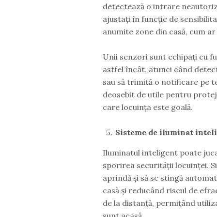
detectează o intrare neautoriz
ajustați în funcție de sensibili
anumite zone din casă, cum ar f
Unii senzori sunt echipați cu fu
astfel încât, atunci când dete
sau să trimită o notificare pe t
deosebit de utile pentru protej
care locuința este goală.
Sisteme de iluminat intel
Iluminatul inteligent poate juc
sporirea securității locuinței.
aprindă și să se stingă automa
casă și reducând riscul de efr
de la distanță, permițând utiliz
sunt acasă.