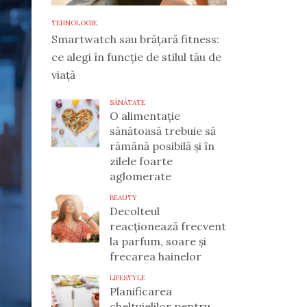
TEHNOLOGIE
Smartwatch sau brățară fitness:
ce alegi în funcție de stilul tău de
viață
SĂNĂTATE
O alimentație
sănătoasă trebuie să
rămână posibilă și în
zilele foarte
aglomerate
BEAUTY
Decolteul
reacționează frecvent
la parfum, soare și
frecarea hainelor
LIFESTYLE
Planificarea
cheltuielilor pentru