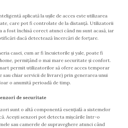
eligentă aplicată la ușile de acces este utilizarea
e, care pot fi controlate de la distanță. Utilizatorii
șa a fost închisă corect atunci când nu sunt acasă, iar
otificări dacă detectează încercări de forțare.
eria casei, cum ar fi încuietorile și yale, poate fi
 home, permițând o mai mare securitate și confort.
mart permit utilizatorilor să ofere acces temporar
e sau chiar servicii de livrare) prin generarea unui
 doar o anumită perioadă de timp.
senzori de securitate
zori sunt o altă componentă esențială a sistemelor
că. Acești senzori pot detecta mișcările într-o
armele sau camerele de supraveghere atunci când