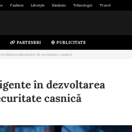
se
Fashion
Lifestyle
Sănătate
Tehnologie
Travel
PARTENERI
PUBLICITATE
dezvoltarea sistemelor de securitate casnică
ligente în dezvoltarea
ecuritate casnică