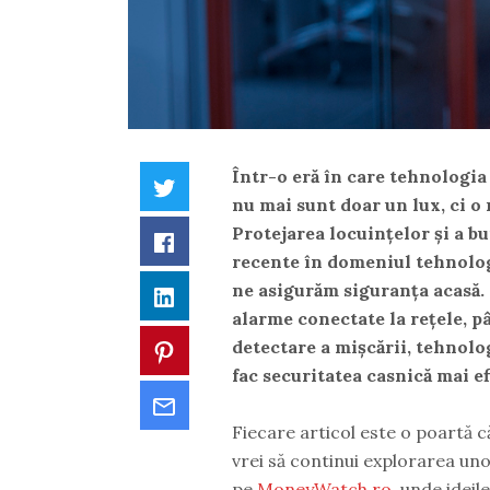
Într-o eră în care tehnologia
Twitter
nu mai sunt doar un lux, ci o
Protejarea locuințelor și a bu
Facebook
recente în domeniul tehnolog
ne asigurăm siguranța acasă.
LinkedIn
alarme conectate la rețele, p
detectare a mișcării, tehnolo
Pinterest
fac securitatea casnică mai ef
Email
Fiecare articol este o poartă c
vrei să continui explorarea uno
pe
MoneyWatch.ro
, unde ideil