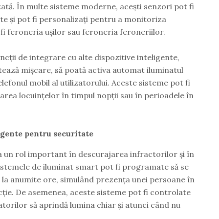
ată. În multe sisteme moderne, acești senzori pot fi
tate și pot fi personalizați pentru a monitoriza
i feroneria ușilor sau feroneria feroneriilor.
ncții de integrare cu alte dispozitive inteligente,
ctează mișcare, să poată activa automat iluminatul
elefonul mobil al utilizatorului. Aceste sisteme pot fi
area locuințelor în timpul nopții sau în perioadele în
igente pentru securitate
a un rol important în descurajarea infractorilor și în
 Sistemele de iluminat smart pot fi programate să se
t la anumite ore, simulând prezența unei persoane în
acție. De asemenea, aceste sisteme pot fi controlate
atorilor să aprindă lumina chiar și atunci când nu