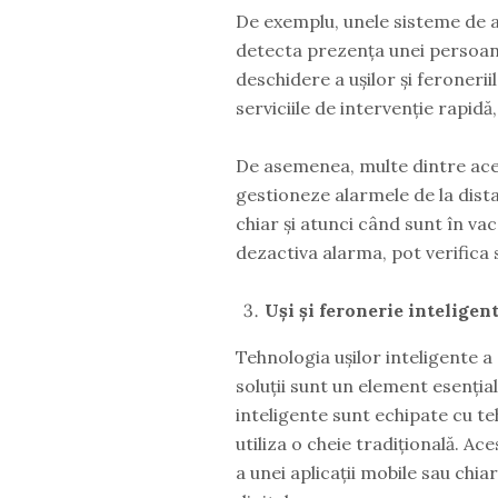
De exemplu, unele sisteme de 
detecta prezența unei persoane
deschidere a ușilor și feronerii
serviciile de intervenție rapid
De asemenea, multe dintre aces
gestioneze alarmele de la distan
chiar și atunci când sunt în vaca
dezactiva alarma, pot verifica s
Uși și feronerie inteligen
Tehnologia ușilor inteligente a e
soluții sunt un element esenția
inteligente sunt echipate cu te
utiliza o cheie tradițională. Ac
a unei aplicații mobile sau chi