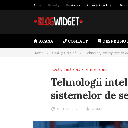
Skip
Auto
Beauty
Business
Casă și Grădină
Diver
to
content
ACASĂ
CONTACT
DESPRE NOI
Home
Casă și Grădină
Tehnologii inteligente în 
CASĂ ȘI GRĂDINĂ
,
TEHNOLOGIE
Tehnologii inte
sistemelor de s
AUG. 26, 2025
ADMIN