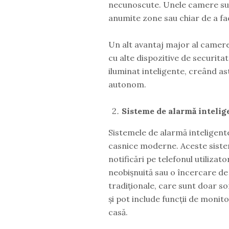
necunoscute. Unele camere su
anumite zone sau chiar de a fa
Un alt avantaj major al camere
cu alte dispozitive de securita
iluminat inteligente, creând as
autonom.
Sisteme de alarmă intelig
Sistemele de alarmă inteligente
casnice moderne. Aceste sistem
notificări pe telefonul utilizat
neobișnuită sau o încercare de
tradiționale, care sunt doar so
și pot include funcții de monito
casă.