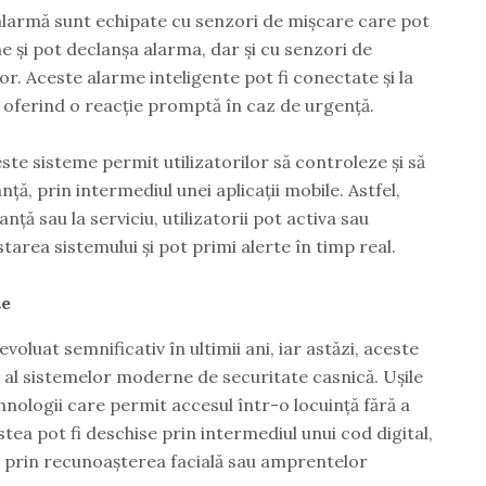
alarmă sunt echipate cu senzori de mișcare care pot
 și pot declanșa alarma, dar și cu senzori de
lor. Aceste alarme inteligente pot fi conectate și la
ă, oferind o reacție promptă în caz de urgență.
te sisteme permit utilizatorilor să controleze și să
ță, prin intermediul unei aplicații mobile. Astfel,
nță sau la serviciu, utilizatorii pot activa sau
tarea sistemului și pot primi alerte în timp real.
te
voluat semnificativ în ultimii ani, iar astăzi, aceste
l al sistemelor moderne de securitate casnică. Ușile
hnologii care permit accesul într-o locuință fără a
estea pot fi deschise prin intermediul unui cod digital,
ar prin recunoașterea facială sau amprentelor