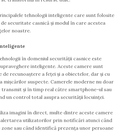
rincipalele tehnologii inteligente care sunt folosite
de securitate casnică și modul în care acestea
țelor noastre.
nteligente
hnologii în domeniul securității casnice este
upraveghere inteligente. Aceste camere sunt
 de recunoaștere a feței și a obiectelor, dar și cu
ea mișcărilor suspecte. Camerele moderne nu doar
e transmit și în timp real către smartphone-ul sau
ind un control total asupra securității locuinței.
liza imagini în direct, multe dintre aceste camere
 alertarea utilizatorilor prin notificări atunci când
 zone sau când identifică prezența unor persoane