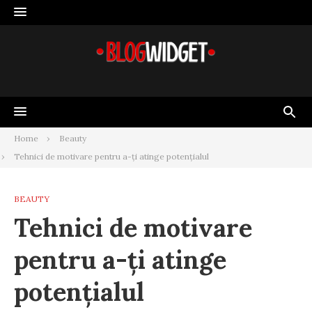
Skip
to
content
Home
Beauty
Tehnici de motivare pentru a-ți atinge potențialul
BEAUTY
Tehnici de motivare
pentru a-ți atinge
potențialul