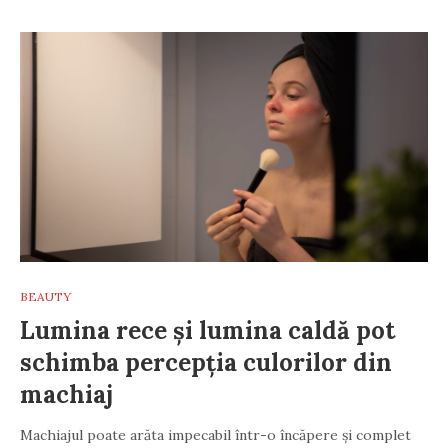
BEAUTY
Lumina rece și lumina caldă pot
schimba percepția culorilor din
machiaj
Machiajul poate arăta impecabil într-o încăpere și complet