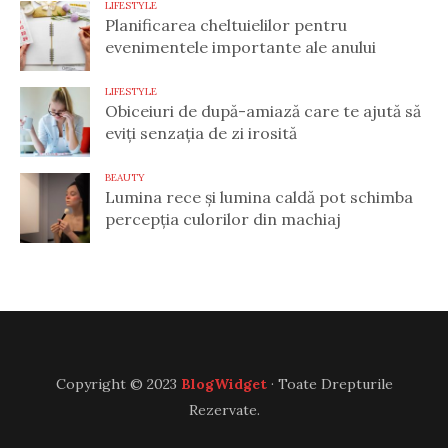
LIFESTYLE
Planificarea cheltuielilor pentru
evenimentele importante ale anului
LIFESTYLE
Obiceiuri de după-amiază care te ajută să
eviți senzația de zi irosită
BEAUTY
Lumina rece și lumina caldă pot schimba
percepția culorilor din machiaj
Copyright © 2023
BlogWidget
· Toate Drepturile
Rezervate.