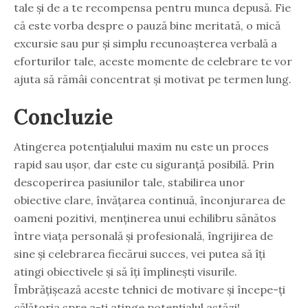
tale și de a te recompensa pentru munca depusă. Fie
că este vorba despre o pauză bine meritată, o mică
excursie sau pur și simplu recunoașterea verbală a
eforturilor tale, aceste momente de celebrare te vor
ajuta să rămâi concentrat și motivat pe termen lung.
Concluzie
Atingerea potențialului maxim nu este un proces
rapid sau ușor, dar este cu siguranță posibilă. Prin
descoperirea pasiunilor tale, stabilirea unor
obiective clare, învățarea continuă, înconjurarea de
oameni pozitivi, menținerea unui echilibru sănătos
între viața personală și profesională, îngrijirea de
sine și celebrarea fiecărui succes, vei putea să îți
atingi obiectivele și să îți împlinești visurile.
Îmbrățișează aceste tehnici de motivare și începe-ți
călătoria spre a-ți atinge potențialul astăzi!