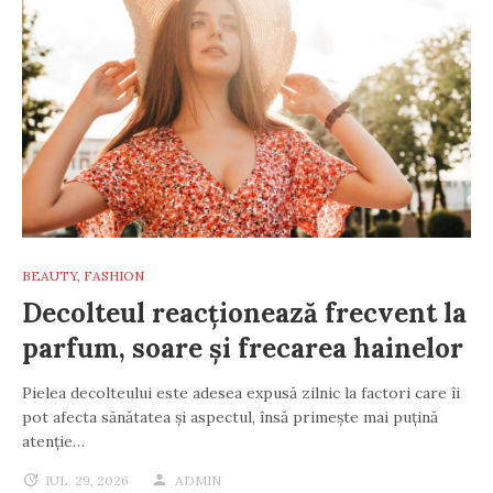
BEAUTY
,
FASHION
Decolteul reacționează frecvent la
parfum, soare și frecarea hainelor
Pielea decolteului este adesea expusă zilnic la factori care îi
pot afecta sănătatea și aspectul, însă primește mai puțină
atenție…
IUL. 29, 2026
ADMIN