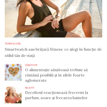
TEHNOLOGIE
Smartwatch sau brățară fitness: ce alegi în funcție de
stilul tău de viață
SĂNĂTATE
O alimentație sănătoasă trebuie să
rămână posibilă și în zilele foarte
aglomerate
BEAUTY
Decolteul reacționează frecvent la
parfum, soare și frecarea hainelor