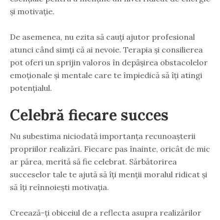
și motivație.
De asemenea, nu ezita să cauți ajutor profesional
atunci când simți că ai nevoie. Terapia și consilierea
pot oferi un sprijin valoros în depășirea obstacolelor
emoționale și mentale care te împiedică să îți atingi
potențialul.
Celebră fiecare succes
Nu subestima niciodată importanța recunoașterii
propriilor realizări. Fiecare pas înainte, oricât de mic
ar părea, merită să fie celebrat. Sărbătorirea
succeselor tale te ajută să îți menții moralul ridicat și
să îți reînnoiești motivația.
Creează-ți obiceiul de a reflecta asupra realizărilor