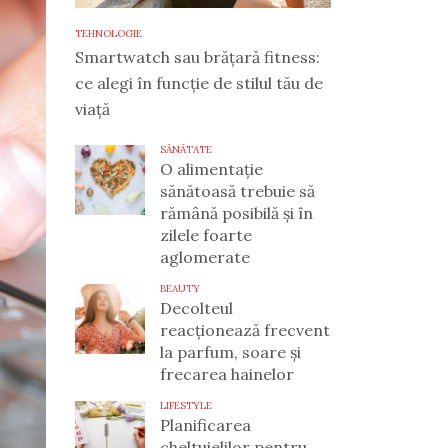
TEHNOLOGIE
Smartwatch sau brățară fitness:
ce alegi în funcție de stilul tău de
viață
SĂNĂTATE
O alimentație
sănătoasă trebuie să
rămână posibilă și în
zilele foarte
aglomerate
BEAUTY
Decolteul
reacționează frecvent
la parfum, soare și
frecarea hainelor
LIFESTYLE
Planificarea
cheltuielilor pentru