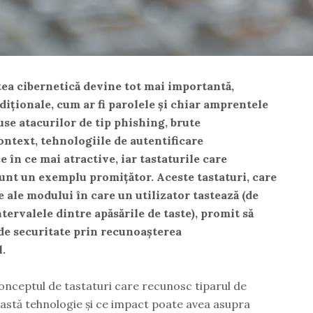
tea cibernetică devine tot mai importantă,
diționale, cum ar fi parolele și chiar amprentele
use atacurilor de tip
phishing
,
brute
context, tehnologiile de
autentificare
e în ce mai atractive, iar
tastaturile care
unt un exemplu promițător. Aceste tastaturi, care
e ale modului în care un utilizator tastează (de
tervalele dintre apăsările de taste), promit să
de securitate prin recunoașterea
.
conceptul de tastaturi care recunosc tiparul de
astă tehnologie și ce impact poate avea asupra