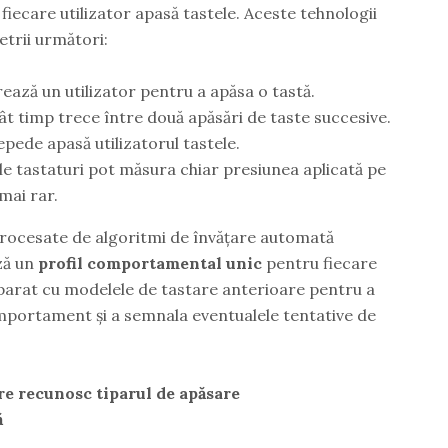
fiecare utilizator apasă tastele. Aceste tehnologii
trii următori:
rează un utilizator pentru a apăsa o tastă.
Cât timp trece între două apăsări de taste succesive.
epede apasă utilizatorul tastele.
le tastaturi pot măsura chiar presiunea aplicată pe
mai rar.
procesate de algoritmi de învățare automată
ză un
profil comportamental unic
pentru fiecare
mparat cu modelele de tastare anterioare pentru a
mportament și a semnala eventualele tentative de
re recunosc tiparul de apăsare
ă