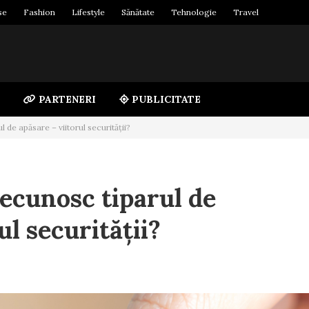
se
Fashion
Lifestyle
Sănătate
Tehnologie
Travel
PARTENERI
PUBLICITATE
 de apăsare – viitorul securității?
recunosc tiparul de
ul securității?