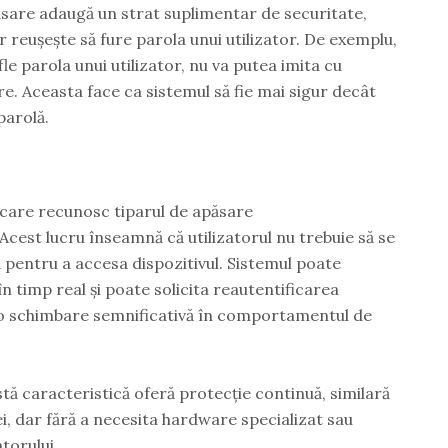
sare adaugă un strat suplimentar de securitate,
r reușește să fure parola unui utilizator. De exemplu,
le parola unui utilizator, nu va putea imita cu
re. Aceasta face ca sistemul să fie mai sigur decât
parolă.
r care recunosc tiparul de apăsare
 Acest lucru înseamnă că utilizatorul nu trebuie să se
 pentru a accesa dispozitivul. Sistemul poate
n timp real și poate solicita reautentificarea
ă o schimbare semnificativă în comportamentul de
stă caracteristică oferă protecție continuă, similară
, dar fără a necesita hardware specializat sau
atorului.