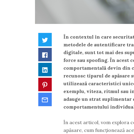
În contextul în care securita
Twitter
metodele de autentificare tra
digitale, sunt tot mai des sup
Facebook
force
sau
spoofing
. În acest 
comportamentală
devin din c
LinkedIn
recunosc tiparul de apăsare
s
utilizează caracteristici unic
Pinterest
exemplu, viteza, ritmul sau in
Email
adauge un strat suplimentar 
comportamentului individual
În acest articol, vom explora 
apăsare, cum funcționează ace