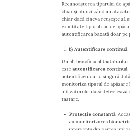
Recunoașterea tiparului de apă
chiar și atunci când un atacato
chiar dacă cineva reușește să af
exactitate tiparul său de apăsa
autentificarea bazată doar pe 
b) Autentificare continuă
Un alt beneficiu al tastaturilo
este
autentificarea continuă
.
autentifice doar o singură dată
monitoriza tiparul de apăsare î
utilizatorului dacă detecteaz
tastare.
Protecție constantă
: Acea
cu monitorizarea biometriei
intervenții din partea utiliz