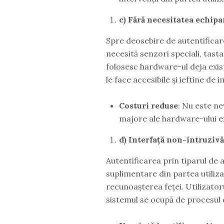
c) Fără necesitatea echip
Spre deosebire de autentificar
necesită senzori speciali, tast
folosesc hardware-ul deja exist
le face accesibile și ieftine d
Costuri reduse
: Nu este n
majore ale hardware-ului e
d) Interfață non-intruzivă
Autentificarea prin tiparul de 
suplimentare din partea utiliz
recunoașterea feței. Utilizator
sistemul se ocupă de procesul d