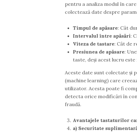
pentru a analiza modul în care 
colectează date despre parame
Timpul de apăsare
: Cât du
Intervalul între apăsări
: 
Viteza de tastare
: Cât de r
Presiunea de apăsare
: Une
taste, deși acest lucru este 
Aceste date sunt colectate și 
(machine learning) care creea
utilizator. Acesta poate fi co
detecta orice modificări în co
fraudă.
Avantajele tastaturilor ca
a) Securitate suplimentar