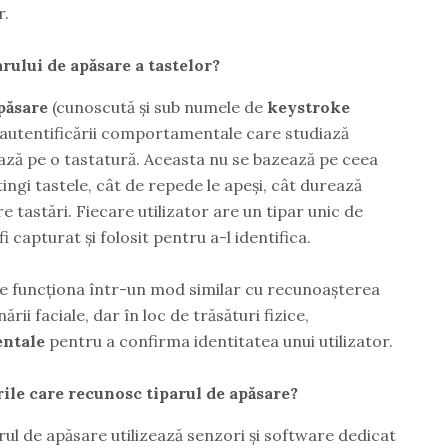
r.
rului de apăsare a tastelor?
păsare
(cunoscută și sub numele de
keystroke
 autentificării comportamentale care studiază
ează pe o tastatură. Aceasta nu se bazează pe ceea
tingi tastele, cât de repede le apeși, cât durează
e tastări. Fiecare utilizator are un tipar unic de
i capturat și folosit pentru a-l identifica.
te funcționa într-un mod similar cu recunoașterea
rii faciale, dar în loc de trăsături fizice,
ntale
pentru a confirma identitatea unui utilizator.
ile care recunosc tiparul de apăsare?
ul de apăsare utilizează senzori și software dedicat