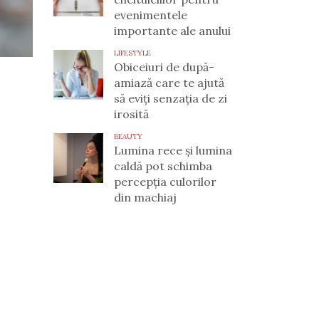
evenimentele
importante ale anului
LIFESTYLE
Obiceiuri de după-
amiază care te ajută
să eviți senzația de zi
irosită
BEAUTY
Lumina rece și lumina
caldă pot schimba
percepția culorilor
din machiaj