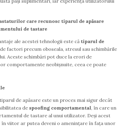
xistă pași suplimentari, iar experiența utilizatorului
tastaturilor care recunosc tiparul de apăsare
amentului de tastare
ntaje ale acestei tehnologii este că
tiparul de
 de factori precum oboseala, stresul sau schimbările
ului. Aceste schimbări pot duce la erori de
 unor comportamente neobișnuite, ceea ce poate
le
 tiparul de apăsare este un proces mai sigur decât
sibilitatea de
spoofing comportamental
, în care un
tamentul de tastare al unui utilizator. Deși acest
at, în viitor ar putea deveni o amenințare în fața unor