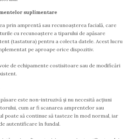
amentelor suplimentare
ea prin amprentă sau recunoașterea facială, care
aturile cu recunoaștere a tiparului de apăsare
ent (tastatura) pentru a colecta datele. Acest lucru
e implementat pe aproape orice dispozitiv.
evoie de echipamente costisitoare sau de modificări
xistent.
apăsare este non-intruzivă și nu necesită acțiuni
atorului, cum ar fi scanarea amprentelor sau
ul poate să continue să tasteze în mod normal, iar
e autentificare în fundal.