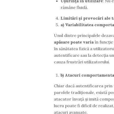
Ușurință în utilizare
: Nu e
rămâne fluidă.
Limitări și provocări ale 
a) Variabilitatea comport
Unul dintre principalele dezava
apăsare poate varia
în funcție
în sănătatea fizică a utilizator
autentificare sau la detecția
cauza frustrări utilizatorului.
b) Atacuri comportamenta
Chiar dacă autentificarea prin
parolele tradiționale, există po
atacator învață și imită compor
lucru poate fi dificil de realiz
atacuri avansate.