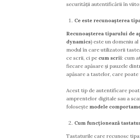
securității autentificării în viito
Ce este recunoașterea tipa
Recunoașterea tiparului de a
dynamics
) este un domeniu al
modul în care utilizatorii tast
ce scrii, ci pe
cum scrii
: cum a
fiecare apăsare și pauzele dintr
apăsare a tastelor, care poate f
Acest tip de autentificare poa
amprentelor digitale sau a scană
folosește
modele comportame
Cum funcționează tastatur
Tastaturile care recunosc tipar