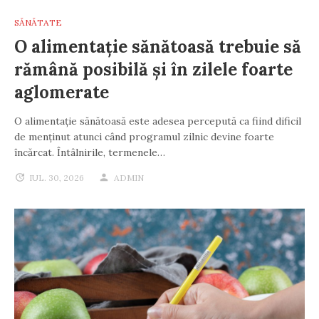
SĂNĂTATE
O alimentație sănătoasă trebuie să
rămână posibilă și în zilele foarte
aglomerate
O alimentație sănătoasă este adesea percepută ca fiind dificil
de menținut atunci când programul zilnic devine foarte
încărcat. Întâlnirile, termenele…
IUL. 30, 2026
ADMIN