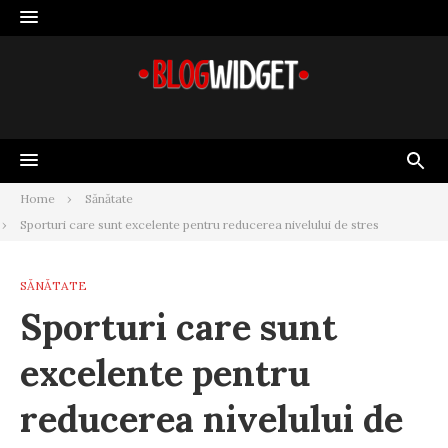
Skip
to
content
Home
Sănătate
Sporturi care sunt excelente pentru reducerea nivelului de stres
SĂNĂTATE
Sporturi care sunt
excelente pentru
reducerea nivelului de