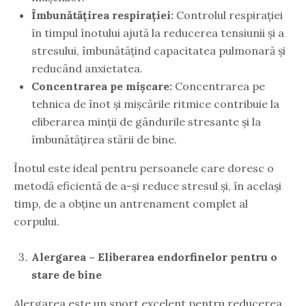
Îmbunătățirea respirației:
Controlul respirației
în timpul înotului ajută la reducerea tensiunii și a
stresului, îmbunătățind capacitatea pulmonară și
reducând anxietatea.
Concentrarea pe mișcare:
Concentrarea pe
tehnica de înot și mișcările ritmice contribuie la
eliberarea minții de gândurile stresante și la
îmbunătățirea stării de bine.
Înotul este ideal pentru persoanele care doresc o
metodă eficientă de a-și reduce stresul și, în același
timp, de a obține un antrenament complet al
corpului.
Alergarea – Eliberarea endorfinelor pentru o
stare de bine
Alergarea este un sport excelent pentru reducerea