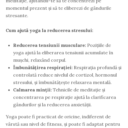
meditație, ajutându-te să te concentrezi pe
momentul prezent și să te eliberezi de gândurile
stresante.
Cum ajută yoga la reducerea stresului:
Reducerea tensiunii musculare:
Pozițiile de
yoga ajută la eliberarea tensiunii acumulate în
mușchi, relaxând corpul.
Îmbunătățirea respirației:
Respirația profundă și
controlată reduce nivelul de cortizol, hormonul
stresului, și îmbunătățește relaxarea mentală.
Calmarea minții:
Tehnicile de meditație și
concentrarea pe respirație ajută la clarificarea
gândurilor și la reducerea anxietății.
Yoga poate fi practicat de oricine, indiferent de
vârstă sau nivel de fitness, și poate fi adaptat pentru