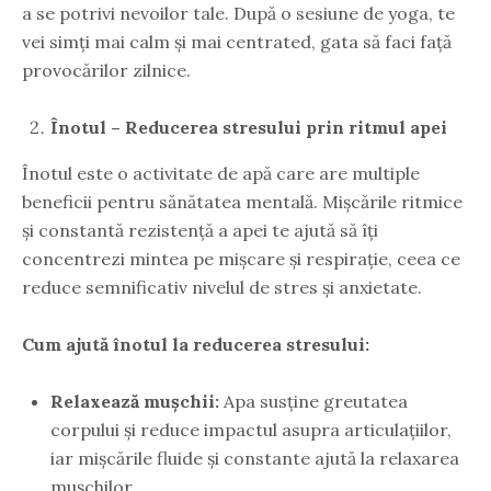
a se potrivi nevoilor tale. După o sesiune de yoga, te
vei simți mai calm și mai centrated, gata să faci față
provocărilor zilnice.
Înotul – Reducerea stresului prin ritmul apei
Înotul este o activitate de apă care are multiple
beneficii pentru sănătatea mentală. Mișcările ritmice
și constantă rezistență a apei te ajută să îți
concentrezi mintea pe mișcare și respirație, ceea ce
reduce semnificativ nivelul de stres și anxietate.
Cum ajută înotul la reducerea stresului:
Relaxează mușchii:
Apa susține greutatea
corpului și reduce impactul asupra articulațiilor,
iar mișcările fluide și constante ajută la relaxarea
mușchilor.