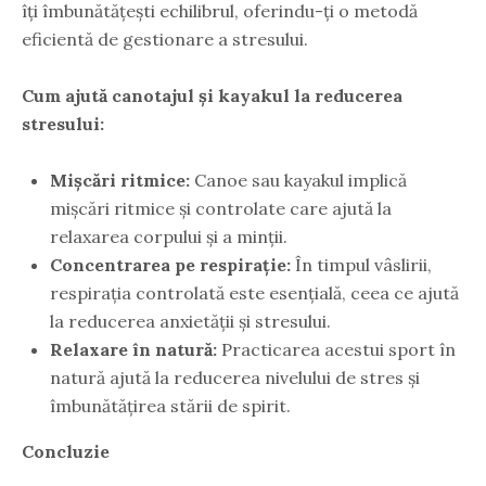
îți îmbunătățești echilibrul, oferindu-ți o metodă
eficientă de gestionare a stresului.
Cum ajută canotajul și kayakul la reducerea
stresului:
Mișcări ritmice:
Canoe sau kayakul implică
mișcări ritmice și controlate care ajută la
relaxarea corpului și a minții.
Concentrarea pe respirație:
În timpul vâslirii,
respirația controlată este esențială, ceea ce ajută
la reducerea anxietății și stresului.
Relaxare în natură:
Practicarea acestui sport în
natură ajută la reducerea nivelului de stres și
îmbunătățirea stării de spirit.
Concluzie