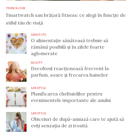
TEHNOLOGIE
Smartwatch sau brățară fitness: ce alegi în funcție de
stilul tău de viață
SĂNĂTATE
O alimentație sănătoasă trebuie să
rămână posibilă și în zilele foarte
aglomerate
BEAUTY
Decolteul reacționează frecvent la
parfum, soare și frecarea hainelor
LIFESTYLE
Planificarea cheltuielilor pentru
evenimentele importante ale anului
LIFESTYLE
Obiceiuri de după-amiază care te ajută să
eviți senzația de zi irosită