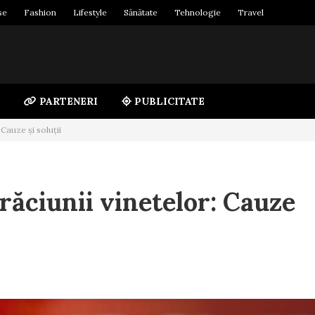
se
Fashion
Lifestyle
Sănătate
Tehnologie
Travel
PARTENERI
PUBLICITATE
Cauze și soluții
ăciunii vinetelor: Cauze