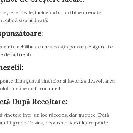
creștere ideale, incluzând soluri bine drenate,
egulată și echilibrată.
espunzătoare:
ăminte echilibrate care conțin potasiu. Asigură-te
e de nutrienți.
ezelii:
poate dilua gustul vinetelor și favoriza dezvoltarea
 solul rămâne uniform umed.
ctă După Recoltare:
 vinetele într-un loc răcoros, dar nu rece. Evită
ub 10 grade Celsius, deoarece acest lucru poate