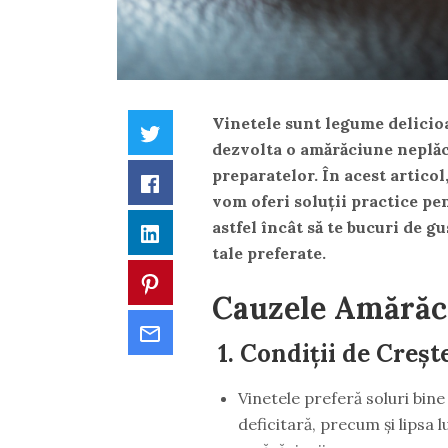
Vinetele sunt legume delicioas
Twitter
dezvolta o amărăciune neplăcu
preparatelor. În acest artico
Facebook
vom oferi soluții practice pe
astfel încât să te bucuri de g
LinkedIn
tale preferate.
Pinterest
Cauzele Amărăci
Email
1.
Condiții de Creș
Vinetele preferă soluri bin
deficitară, precum și lipsa 