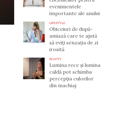
evenimentele
importante ale anului
LIFESTYLE
Obiceiuri de după-
amiază care te ajută
să eviți senzația de zi
irosită
BEAUTY
Lumina rece și lumina
caldă pot schimba
percepția culorilor
din machiaj