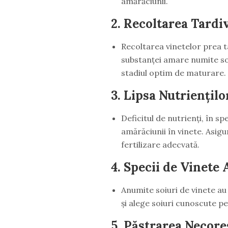
amărăciunii.
2.
Recoltarea Tardiv
Recoltarea vinetelor prea t
substanței amare numite sol
stadiul optim de maturare.
3.
Lipsa Nutriențilo
Deficitul de nutrienți, în s
amărăciunii în vinete. Asigu
fertilizare adecvată.
4.
Specii de Vinete
Anumite soiuri de vinete au
și alege soiuri cunoscute pe
5.
Păstrarea Necore