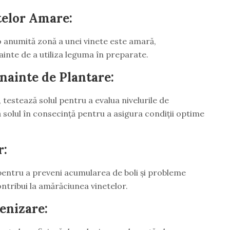
telor Amare:
 o anumită zonă a unei vinete este amară,
inte de a utiliza leguma în preparate.
înainte de Plantare:
, testează solul pentru a evalua nivelurile de
ă solul în consecință pentru a asigura condiții optime
r:
 pentru a preveni acumularea de boli și probleme
ontribui la amărăciunea vinetelor.
lenizare: