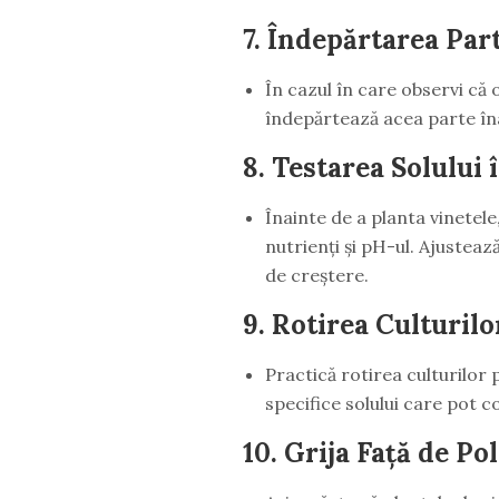
7.
Îndepărtarea Par
În cazul în care observi că
îndepărtează acea parte îna
8.
Testarea Solului 
Înainte de a planta vinetele
nutrienți și pH-ul. Ajusteaz
de creștere.
9.
Rotirea Culturilo
Practică rotirea culturilor
specifice solului care pot c
10.
Grija Față de Po