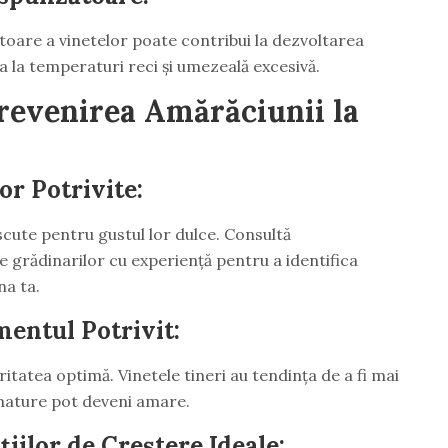
are a vinetelor poate contribui la dezvoltarea
a la temperaturi reci și umezeală excesivă.
Prevenirea Amărăciunii la
or Potrivite:
scute pentru gustul lor dulce. Consultă
e grădinarilor cu experiență pentru a identifica
na ta.
entul Potrivit:
itatea optimă. Vinetele tineri au tendința de a fi mai
 mature pot deveni amare.
iilor de Creștere Ideale: