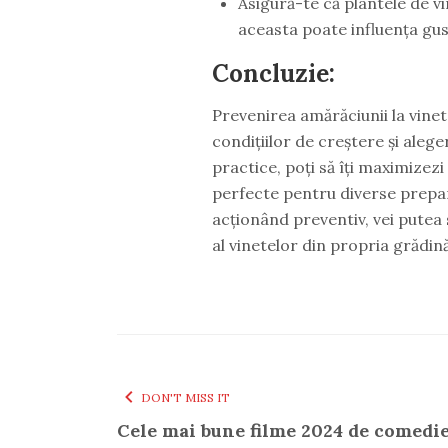
Asigură-te că plantele de v
aceasta poate influența gus
Concluzie:
Prevenirea amărăciunii la vine
condițiilor de creștere și alege
practice, poți să îți maximizezi
perfecte pentru diverse prepara
acționând preventiv, vei putea 
al vinetelor din propria grădină
DON'T MISS IT
Cele mai bune filme 2024 de comedie