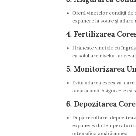
Oferă vinetelor condiții de 
expunere la soare și udare r
4.
Fertilizarea Cor
Hrănește vinetele cu îngrăș
că solul are niveluri adecvat
5.
Monitorizarea Um
Evită udarea excesivă, care 
amărăciunii. Asigură-te că
6.
Depozitarea Core
După recoltare, depozitează
expunerea la temperaturi s
intensifica amărăciunea.