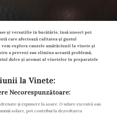
e și versatilie în bucătărie, însă uneori pot
tă care afectează calitatea și gustul
l, vom explora cauzele amărăciunii la vinete și
ntru a preveni sau elimina această problemă,
ustul dulce și aromat al vinetelor în preparatele
unii la Vinete:
tere Necorespunzătoare:
e drenate și expunere la soare. O udare excesivă sau
luminii solare, pot contribui la dezvoltarea