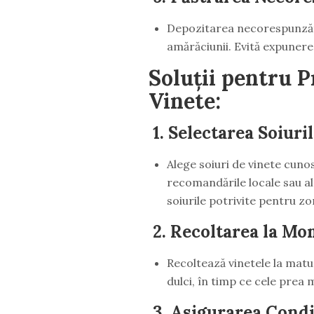
Depozitarea necorespunzăto
amărăciunii. Evită expunere
Soluții pentru 
Vinete:
1.
Selectarea Soiuril
Alege soiuri de vinete cuno
recomandările locale sau al
soiurile potrivite pentru zo
2.
Recoltarea la Mom
Recoltează vinetele la matur
dulci, în timp ce cele prea
3.
Asigurarea Condiț