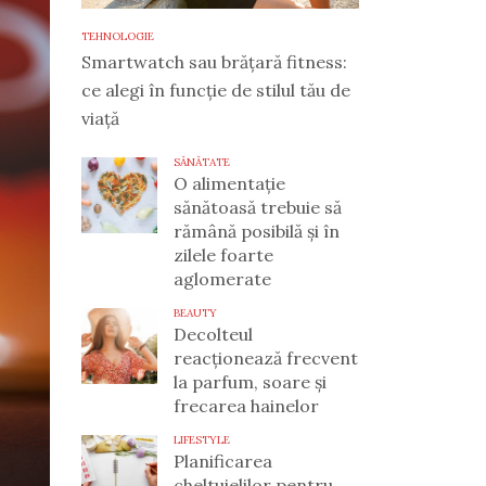
TEHNOLOGIE
Smartwatch sau brățară fitness:
ce alegi în funcție de stilul tău de
viață
SĂNĂTATE
O alimentație
sănătoasă trebuie să
rămână posibilă și în
zilele foarte
aglomerate
BEAUTY
Decolteul
reacționează frecvent
la parfum, soare și
frecarea hainelor
LIFESTYLE
Planificarea
cheltuielilor pentru