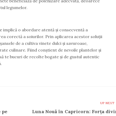
inete beneficiază de polenizare adecvată, deoarece
tul legumelor.
te implică o abordare atentă și consecventă a
rea corectă a soiurilor. Prin aplicarea acestor soluții
 șansele de a cultiva vinete dulci și savuroase,
te culinare. Fiind conștient de nevoile plantelor și
să te bucuri de recolte bogate și de gustul autentic
.
UP NEXT
 pe
Luna Nouă în Capricorn: Forța divi