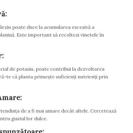
ă:
ârziu poate duce la acumularea excesivă a
anină. Este important să recoltezi vinetele în
r:
pecial de potasiu, poate contribui la dezvoltarea
ră-te că planta primește suficienți nutrienți prin
 Amare:
 tendința de a fi mai amare decât altele. Cercetează
ntru gustul lor dulce.
spunzătoare: