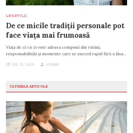
LIFESTYLE
De ce micile tradiții personale pot
face viața mai frumoasă
Viața de zi cu zi este adesea compusă din rutină,
responsabilități și momente care se succed rapid fără a lăsa…
IUL. 13, 2026
ADMIN
ULTIMELE ARTICOLE