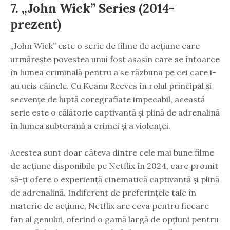
7. „John Wick” Series (2014-
prezent)
„John Wick” este o serie de filme de acțiune care
urmărește povestea unui fost asasin care se întoarce
în lumea criminală pentru a se răzbuna pe cei care i-
au ucis câinele. Cu Keanu Reeves în rolul principal și
secvențe de luptă coregrafiate impecabil, această
serie este o călătorie captivantă și plină de adrenalină
în lumea subterană a crimei și a violenței.
Acestea sunt doar câteva dintre cele mai bune filme
de acțiune disponibile pe Netflix în 2024, care promit
să-ți ofere o experiență cinematică captivantă și plină
de adrenalină. Indiferent de preferințele tale în
materie de acțiune, Netflix are ceva pentru fiecare
fan al genului, oferind o gamă largă de opțiuni pentru