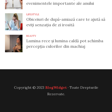
evenimentele importante ale anului
LIFESTYLE
Obiceiuri de după-amiază care te ajută să
eviți senzația de zi irosită
BEAUTY
Lumina rece și lumina caldă pot schimba
percepția culorilor din machiaj
Copyright © 2023
BlogWidget
· Toate Drepturile
Rezervate.