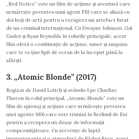
„Red Notice” este un film de acțiune și aventură care
urmărește povestea unui agent FBI care se aliază cu
doi hoți de artă pentru a recupera un artefact furat
de un criminal internațional. Cu Dwayne Johnson, Gal
Gadot și Ryan Reynolds în rolurile principale, acest
film oferă o combinație de acțiune, umor și suspans
care te va ține lipit de ecran de la început până la
sfârșit.
3. „Atomic Blonde” (2017)
Regizat de David Leitch și avându-l pe Charlize
Theron în rolul principal, „Atomic Blonde” este un
film de spionaj și acțiune care urmărește povestea
unei agente MI6 care este trimisă în Berlinul de Est
pentru a recupera un dosar de informații
compromițătoare. Cu secvențe de luptă
impresionante și o atmosferă de Război Rece, acest