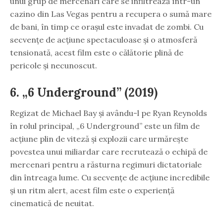
unui grup de mercenari care se infiltrează într-un
cazino din Las Vegas pentru a recupera o sumă mare
de bani, în timp ce orașul este invadat de zombi. Cu
secvențe de acțiune spectaculoase și o atmosferă
tensionată, acest film este o călătorie plină de
pericole și necunoscut.
6. „6 Underground” (2019)
Regizat de Michael Bay și avându-l pe Ryan Reynolds
în rolul principal, „6 Underground” este un film de
acțiune plin de viteză și explozii care urmărește
povestea unui miliardar care recrutează o echipă de
mercenari pentru a răsturna regimuri dictatoriale
din întreaga lume. Cu secvențe de acțiune incredibile
și un ritm alert, acest film este o experiență
cinematică de neuitat.