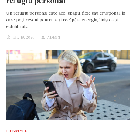
refugiu personal
Un refugiu personal este acel spațiu, fizic sau emoțional, în
care poți reveni pentru a-ți recăpăta energia, liniștea și
echilibrul.…
IUL. 19, 2026
ADMIN
LIFESTYLE