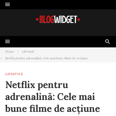
Skip
to
content
Home
Lifestyle
Netflix pentru adrenalină: Cele mai bune filme de acțiune
LIFESTYLE
Netflix pentru
adrenalină: Cele mai
bune filme de acțiune