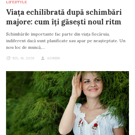
LIFESTYLE
Viața echilibrată după schimbări
majore: cum îți găsești noul ritm
Schimbările importante fac parte din viața fiecăruia,
indiferent dacă sunt planificate sau apar pe neașteptate. Un
nou loc de muncă,…
IUL. 16, 2026
ADMIN