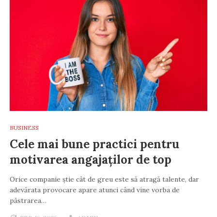
BUSINESS
Cele mai bune practici pentru
motivarea angajaților de top
Orice companie știe cât de greu este să atragă talente, dar
adevărata provocare apare atunci când vine vorba de
păstrarea…