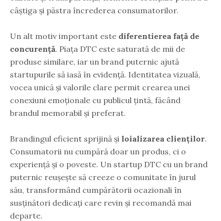
câștiga și păstra încrederea consumatorilor.
Un alt motiv important este
diferentierea față de
concurență
. Piața DTC este saturată de mii de
produse similare, iar un brand puternic ajută
startupurile să iasă în evidență. Identitatea vizuală,
vocea unică și valorile clare permit crearea unei
conexiuni emoționale cu publicul țintă, făcând
brandul memorabil și preferat.
Brandingul eficient sprijină și
loializarea clienților
.
Consumatorii nu cumpără doar un produs, ci o
experiență și o poveste. Un startup DTC cu un brand
puternic reușește să creeze o comunitate în jurul
său, transformând cumpărătorii ocazionali în
susținători dedicați care revin și recomandă mai
departe.