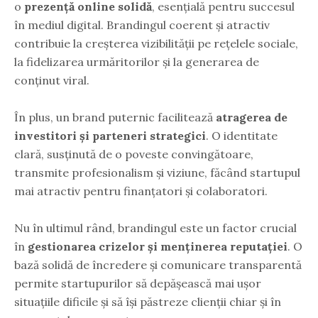
o
prezență online solidă
, esențială pentru succesul
în mediul digital. Brandingul coerent și atractiv
contribuie la creșterea vizibilității pe rețelele sociale,
la fidelizarea urmăritorilor și la generarea de
conținut viral.
În plus, un brand puternic facilitează
atragerea de
investitori și parteneri strategici
. O identitate
clară, susținută de o poveste convingătoare,
transmite profesionalism și viziune, făcând startupul
mai atractiv pentru finanțatori și colaboratori.
Nu în ultimul rând, brandingul este un factor crucial
în
gestionarea crizelor și menținerea reputației
. O
bază solidă de încredere și comunicare transparentă
permite startupurilor să depășească mai ușor
situațiile dificile și să își păstreze clienții chiar și în