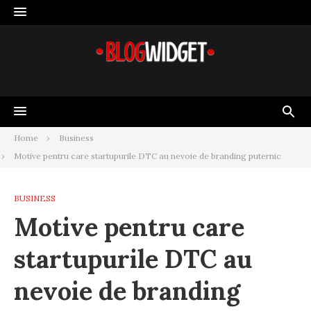
Skip
to
content
Home
Business
Motive pentru care startupurile DTC au nevoie de branding puternic
BUSINESS
Motive pentru care
startupurile DTC au
nevoie de branding