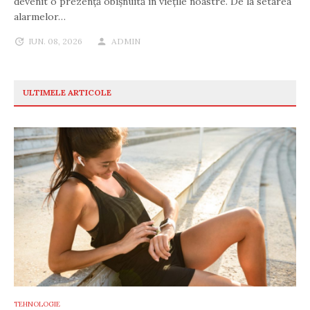
devenit o prezență obișnuită în viețile noastre. De la setarea
alarmelor…
IUN. 08, 2026
ADMIN
ULTIMELE ARTICOLE
TEHNOLOGIE