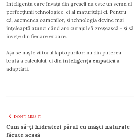
Inteligența care învață din greșeli nu este un semn al
perfecțiunii tehnologice, ci al maturității ei. Pentru
că, asemenea oamenilor, și tehnologia devine mai
înțeleaptă atunci când are curajul să greșească – și să
învețe din fiecare eroare.
Așa se naște viitorul laptopurilor: nu din puterea
brută a calculului, ci din
inteligența empatică
a
adaptării.
DON'T MISS IT
Cum să-ți hidratezi părul cu măști naturale
făcute acasă