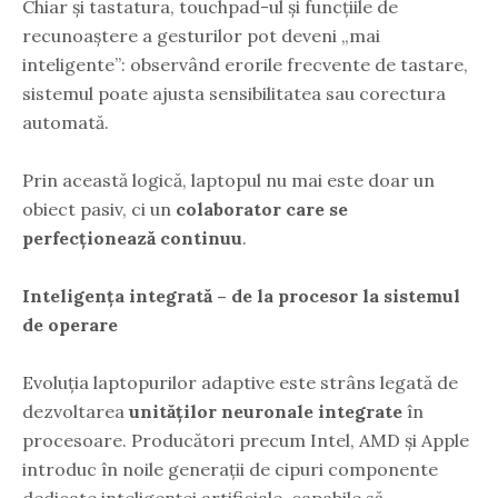
Chiar și tastatura, touchpad-ul și funcțiile de
recunoaștere a gesturilor pot deveni „mai
inteligente”: observând erorile frecvente de tastare,
sistemul poate ajusta sensibilitatea sau corectura
automată.
Prin această logică, laptopul nu mai este doar un
obiect pasiv, ci un
colaborator care se
perfecționează continuu
.
Inteligența integrată – de la procesor la sistemul
de operare
Evoluția laptopurilor adaptive este strâns legată de
dezvoltarea
unităților neuronale integrate
în
procesoare. Producători precum Intel, AMD și Apple
introduc în noile generații de cipuri componente
dedicate inteligenței artificiale, capabile să