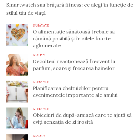
Smartwatch sau brățară fitness: ce alegi în funcție de
stilul tău de viață
SĂNĂTATE
O alimentație sănătoasă trebuie să
rămână posibilă și în zilele foarte
aglomerate
BEAUTY
Decolteul reacționează frecvent la
parfum, soare și frecarea hainelor
LIFESTYLE
Planificarea cheltuielilor pentru
evenimentele importante ale anului
LIFESTYLE
Obiceiuri de după-amiază care te ajută să
eviți senzația de zi irosită
BEAUTY