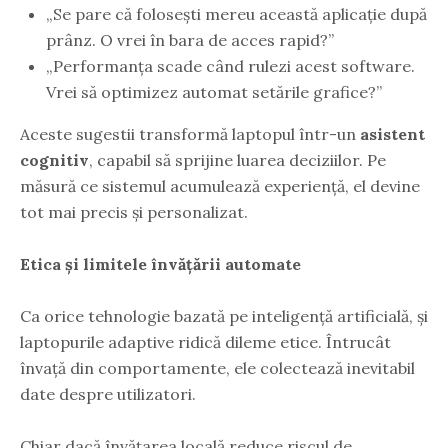
„Se pare că folosești mereu această aplicație după
prânz. O vrei în bara de acces rapid?”
„Performanța scade când rulezi acest software.
Vrei să optimizez automat setările grafice?”
Aceste sugestii transformă laptopul într-un
asistent
cognitiv
, capabil să sprijine luarea deciziilor. Pe
măsură ce sistemul acumulează experiență, el devine
tot mai precis și personalizat.
Etica și limitele învățării automate
Ca orice tehnologie bazată pe inteligență artificială, și
laptopurile adaptive ridică dileme etice. Întrucât
învață din comportamente, ele colectează inevitabil
date despre utilizatori.
Chiar dacă învățarea locală reduce riscul de