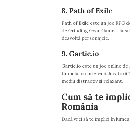
8.
Path of Exile
Path of Exile este un joc RPG d
de Grinding Gear Games. Jucător
dezvoltă personajele.
9.
Gartic.io
Gartic.io este un joc online de
timpului cu prietenii. Jucătorii 
mediu distractiv și relaxant.
Cum să te implic
România
Dacă vrei să te implici în lume