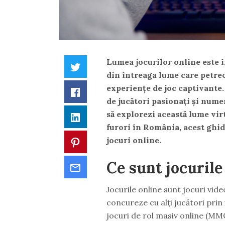
Lumea jocurilor online este 
Twitter
din întreaga lume care petrec
experiențe de joc captivante
Facebook
de jucători pasionați și nume
să explorezi această lume virt
LinkedIn
furori în România, acest ghid
jocuri online.
Pinterest
Ce sunt jocurile
Email
Jocurile online sunt jocuri vide
concureze cu alți jucători prin
jocuri de rol masiv online (MMO