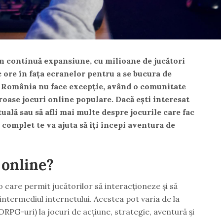
în continuă expansiune, cu milioane de jucători
 ore în fața ecranelor pentru a se bucura de
. România nu face excepție, având o comunitate
roase jocuri online populare. Dacă ești interesat
uală sau să afli mai multe despre jocurile care fac
 complet te va ajuta să îți începi aventura de
 online?
o care permit jucătorilor să interacționeze și să
 intermediul internetului. Acestea pot varia de la
RPG-uri) la jocuri de acțiune, strategie, aventură și