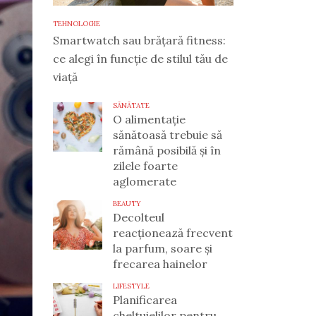
TEHNOLOGIE
Smartwatch sau brățară fitness:
ce alegi în funcție de stilul tău de
viață
SĂNĂTATE
O alimentație
sănătoasă trebuie să
rămână posibilă și în
zilele foarte
aglomerate
BEAUTY
Decolteul
reacționează frecvent
la parfum, soare și
frecarea hainelor
LIFESTYLE
Planificarea
cheltuielilor pentru