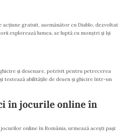
e acțiune gratuit, asemănător cu Diablo, dezvoltat
ii explorează lumea, se luptă cu monștri și își
 ghicire și desenare, potrivit pentru petrecerea
își testează abilitățile de desen și ghicire într-un
i în jocurile online în
a jocurilor online în România, urmează acești pași: