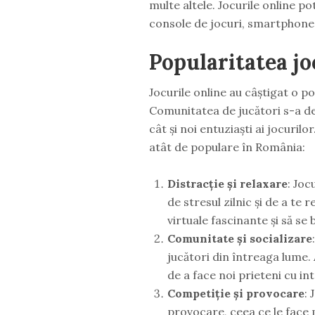
multe altele. Jocurile online po
console de jocuri, smartphone-u
Popularitatea jo
Jocurile online au câștigat o po
Comunitatea de jucători s-a de
cât și noi entuziaști ai jocuril
atât de populare în România:
Distracție și relaxare
: Joc
de stresul zilnic și de a te 
virtuale fascinante și să se
Comunitate și socializare
jucători din întreaga lume.
de a face noi prieteni cu in
Competiție și provocare
: 
provocare, ceea ce le face 