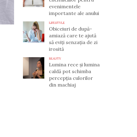
evenimentele
importante ale anului
LIFESTYLE
Obiceiuri de după-
amiază care te ajută
să eviți senzația de zi
irosită
BEAUTY
Lumina rece și lumina
caldă pot schimba
percepția culorilor
din machiaj