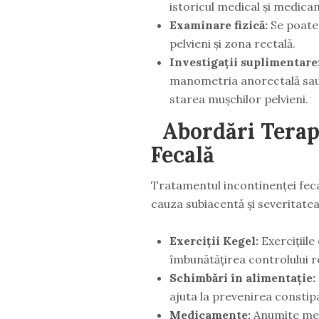
istoricul medical și medica
Examinare fizică:
Se poate 
pelvieni și zona rectală.
Investigații suplimentare
manometria anorectală sau 
starea mușchilor pelvieni.
Abordări Terap
Fecală
Tratamentul incontinenței feca
cauza subiacentă și severitatea
Exerciții Kegel:
Exercițiile
îmbunătățirea controlului r
Schimbări în alimentație:
ajuta la prevenirea constipa
Medicamente:
Anumite med