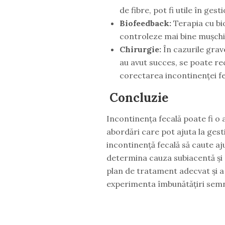
de fibre, pot fi utile în ge
Biofeedback:
Terapia cu bio
controleze mai bine mușchii
Chirurgie:
În cazurile grav
au avut succes, se poate r
corectarea incontinenței fe
Concluzie
Incontinența fecală poate fi o a
abordări care pot ajuta la ges
incontinență fecală să caute aj
determina cauza subiacentă și o
plan de tratament adecvat și a m
experimenta îmbunătățiri semnif