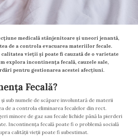
ecțiune medicală stânjenitoare și uneori jenantă,
tea de a controla evacuarea materiilor fecale.
calitatea vieții și poate fi cauzată de o varietate
vom explora incontinența fecală, cauzele sale,
rdări pentru gestionarea acestei afecțiuni.
nența Fecală?
 și sub numele de scăpare involuntară de materii
ea de a controla eliminarea fecalelor din rect.
eri minore de gaz sau fecale lichide până la pierderi
te. Incontinența fecală poate fi o problemă socială
pra calității vieții poate fi subestimat.