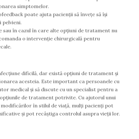
stionarea simptomelor.
feedback poate ajuta pacienții să învețe să își
 pelvieni.
e sau în cazul în care alte opțiuni de tratament nu
ecomanda o intervenție chirurgicală pentru
cale.
fecțiune dificilă, dar există opțiuni de tratament și
tionarea acesteia. Este important ca persoanele cu
utor medical și să discute cu un specialist pentru a
pțiunile de tratament potrivite. Cu ajutorul unui
odificărilor în stilul de viață, mulți pacienți pot
icative și pot recâștiga controlul asupra vieții lor.