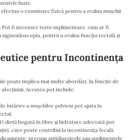
mentele luate.
efectua o examinare fizică pentru a evalua mușchii
:
Pot fi necesare teste suplimentare, cum ar fi
sigmoidoscopia, pentru a evalua funcția rectală și
eutice pentru Incontinența
le poate implica mai multe abordări, în funcție de
 afecțiunii. Acestea pot include:
 de întărire a mușchilor pelvieni pot ajuta la
ectal.
O dietă bogată în fibre și hidratare adecvată pot
ției, care poate contribui la incontinența fecală.
icamente, precum antidiareicele sau suplimentele