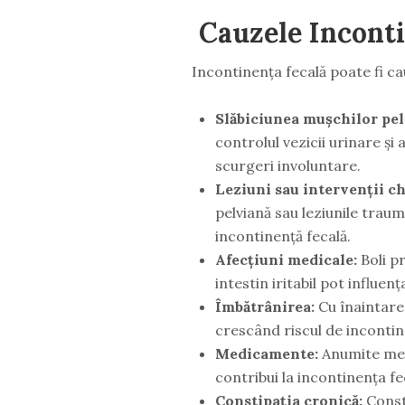
Cauzele Inconti
Incontinența fecală poate fi cau
Slăbiciunea mușchilor pel
controlul vezicii urinare și
scurgeri involuntare.
Leziuni sau intervenții ch
pelviană sau leziunile traum
incontinență fecală.
Afecțiuni medicale:
Boli p
intestin iritabil pot influenț
Îmbătrânirea:
Cu înaintarea
crescând riscul de incontin
Medicamente:
Anumite medi
contribui la incontinența fe
Constipația cronică:
Const