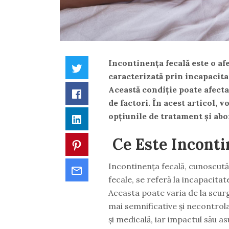
Incontinența fecală este o af
Twitter
caracterizată prin incapacita
Această condiție poate afecta 
Facebook
de factori. În acest articol, 
opțiunile de tratament și abo
LinkedIn
Ce Este Inconti
Pinterest
Incontinența fecală, cunoscută
Email
fecale, se referă la incapacitat
Aceasta poate varia de la scurg
mai semnificative și necontrola
și medicală, iar impactul său asu