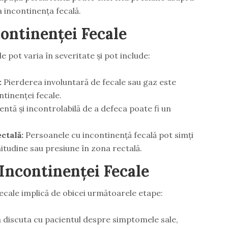
a incontinența fecală.
ontinenței Fecale
 pot varia în severitate și pot include:
:
Pierderea involuntară de fecale sau gaz este
ntinenței fecale.
ntă și incontrolabilă de a defeca poate fi un
ctală:
Persoanele cu incontinență fecală pot simți
itudine sau presiune în zona rectală.
Incontinenței Fecale
ecale implică de obicei următoarele etape:
 discuta cu pacientul despre simptomele sale,