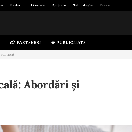
se
Fashion
Lifestyle
Sănătate
Tehnologie
Travel
PARTENERI
PUBLICITATE
tratament
ală: Abordări și