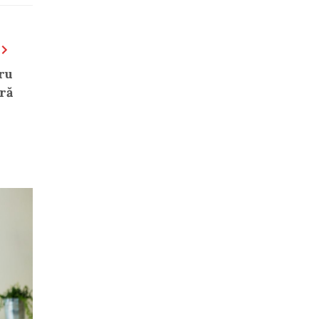
ru
ră