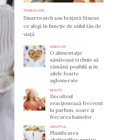
TEHNOLOGIE
Smartwatch sau brățară fitness:
ce alegi în funcție de stilul tău de
viață
SĂNĂTATE
O alimentație
sănătoasă trebuie să
rămână posibilă și în
zilele foarte
aglomerate
BEAUTY
Decolteul
reacționează frecvent
la parfum, soare și
frecarea hainelor
LIFESTYLE
Planificarea
cheltuielilor pentru