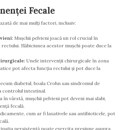
nenței Fecale
zată de mai mulți factori, inclusiv:
vieni:
Mușchii pelvieni joacă un rol crucial în
 a rectului. Slăbiciunea acestor mușchi poate duce la
irurgicale:
Unele intervenții chirurgicale în zona
atice pot afecta funcția rectului și pot duce la
recum diabetul, boala Crohn sau sindromul de
a controlul intestinal.
 în vârstă, mușchii pelvieni pot deveni mai slabi,
ență fecală.
camente, cum ar fi laxativele sau antibioticele, pot
cală.
ipația persistentă poate exercita presiune asupra