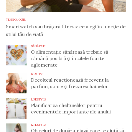
TEHNOLOGIE
Smartwatch sau brățară fitness: ce alegi în funcție de
stilul tău de viață
SĂNĂTATE
O alimentație sănătoasă trebuie să
rămână posibilă și în zilele foarte
aglomerate
BEAUTY
Decolteul reacționează frecvent la
parfum, soare și frecarea hainelor
LIFESTYLE
Planificarea cheltuielilor pentru
evenimentele importante ale anului
LIFESTYLE
Obiceiuri de după-amiază care te ajută să