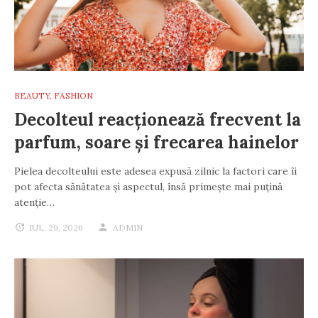
BEAUTY
,
FASHION
Decolteul reacționează frecvent la
parfum, soare și frecarea hainelor
Pielea decolteului este adesea expusă zilnic la factori care îi
pot afecta sănătatea și aspectul, însă primește mai puțină
atenție…
IUL. 29, 2026
ADMIN