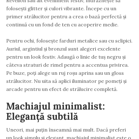
Revelion sau alt eveniment festiv, îndrăznește să
folosești glitter și culori vibrante. Începe cu un
primer strălucitor pentru a crea o bază perfectă și
continuă cu un fond de ten cu acoperire medie.
Pentru ochi, folosește farduri metalice sau cu sclipici.
Auriul, argintiul și bronzul sunt alegeri excelente
pentru un look festiv. Adaugă o linie de tuș negru și
câteva straturi de rimel pentru a accentua privirea.
Pe buze, poți alege un ruj roșu aprins sau un gloss
strălucitor. Nu uita să aplici iluminator pe pomeți și
arcade pentru un efect de strălucire completă.
Machiajul minimalist:
Eleganță subtilă
Uneori, mai puțin înseamnă mai mult. Dacă preferi
un look simplu și elegant, machiajul minimalist este o