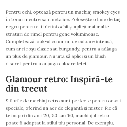
Pentru ochi, optează pentru un machiaj smokey eyes
în tonuri neutre sau metalice. Folosește o linie de tuș
negru pentru a-ți defini ochii și aplică mai multe
straturi de rimel pentru gene voluminoase.
Completează look-ul cu un ruj de culoare intensă,
cum ar fi roșu clasic sau burgundy, pentru a adăuga
un plus de glamour. Nu uita să aplici și un blush
discret pentru a adăuga culoare feței.
Glamour retro: Inspiră-te
din trecut
Stilurile de machiaj retro sunt perfecte pentru ocazii
speciale, oferind un aer de eleganță și mister. Fie că
te inspiri din anii ’20, ’50 sau ’60, machiajul retro
poate fi adaptat la stilul tău personal. De exemplu,