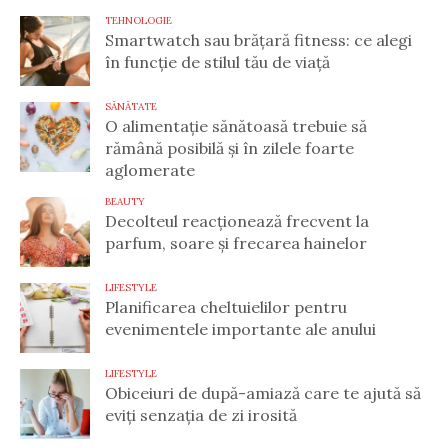
TEHNOLOGIE
Smartwatch sau brățară fitness: ce alegi
în funcție de stilul tău de viață
SĂNĂTATE
O alimentație sănătoasă trebuie să
rămână posibilă și în zilele foarte
aglomerate
BEAUTY
Decolteul reacționează frecvent la
parfum, soare și frecarea hainelor
LIFESTYLE
Planificarea cheltuielilor pentru
evenimentele importante ale anului
LIFESTYLE
Obiceiuri de după-amiază care te ajută să
eviți senzația de zi irosită