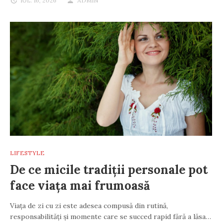
IUL. 16, 2026
ADMIN
LIFESTYLE
De ce micile tradiții personale pot
face viața mai frumoasă
Viața de zi cu zi este adesea compusă din rutină,
responsabilități și momente care se succed rapid fără a lăsa…