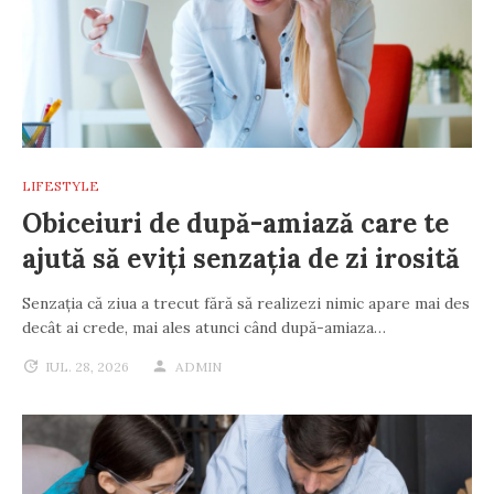
LIFESTYLE
Obiceiuri de după-amiază care te
ajută să eviți senzația de zi irosită
Senzația că ziua a trecut fără să realizezi nimic apare mai des
decât ai crede, mai ales atunci când după-amiaza…
IUL. 28, 2026
ADMIN