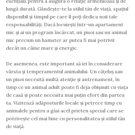
esențială pentru a asigura o relație armonioasă și de
lungă durată. Gândește-te la stilul tău de viață, spațiul
disponibil și timpul pe care îl poți dedica noii tale
responsabilități. Dacă locuiești într-un apartament
mic și ai un program încărcat, un pisoi sau un animal
mic precum un hamster ar putea fi mai potrivit
decât un câine mare și energic.
De asemenea, este important să iei în considerare
vârsta și temperamentul animalului. Un cățeluș sau
un pisoi necesită multă atenție și antrenament, în
timp ce un animal adult poate fi deja obișnuit cu viața
de casă și poate necesita mai puțin efort din partea
ta. Vizitează adăposturile locale și petrece timp cu
animalele pentru a găsi acel prieten special care se
potrivește cel mai bine cu personalitatea și stilul tău
de viață.