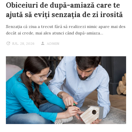
Obiceiuri de după-amiază care te
ajută să eviți senzația de zi irosită
Senzația că ziua a trecut fără să realizezi nimic apare mai des
decât ai crede, mai ales atunci când după-amiaza…
IUL. 28, 2026
ADMIN