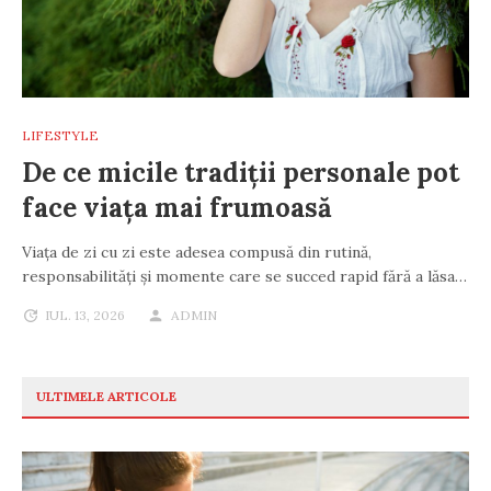
LIFESTYLE
De ce micile tradiții personale pot
face viața mai frumoasă
Viața de zi cu zi este adesea compusă din rutină,
responsabilități și momente care se succed rapid fără a lăsa…
IUL. 13, 2026
ADMIN
ULTIMELE ARTICOLE