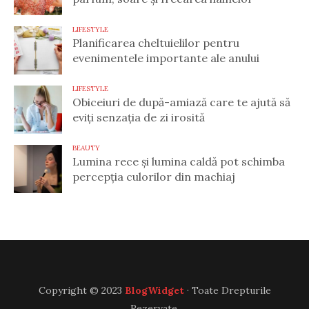
LIFESTYLE
Planificarea cheltuielilor pentru
evenimentele importante ale anului
LIFESTYLE
Obiceiuri de după-amiază care te ajută să
eviți senzația de zi irosită
BEAUTY
Lumina rece și lumina caldă pot schimba
percepția culorilor din machiaj
Copyright © 2023
BlogWidget
· Toate Drepturile
Rezervate.