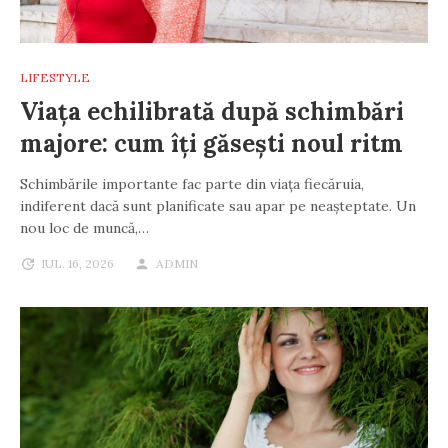
LIFESTYLE
Viața echilibrată după schimbări
majore: cum îți găsești noul ritm
Schimbările importante fac parte din viața fiecăruia,
indiferent dacă sunt planificate sau apar pe neașteptate. Un
nou loc de muncă,…
IUL. 16, 2026
ADMIN