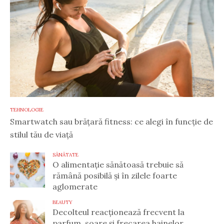
TEHNOLOGIE
Smartwatch sau brățară fitness: ce alegi în funcție de
stilul tău de viață
SĂNĂTATE
O alimentație sănătoasă trebuie să
rămână posibilă și în zilele foarte
aglomerate
BEAUTY
Decolteul reacționează frecvent la
parfum, soare și frecarea hainelor