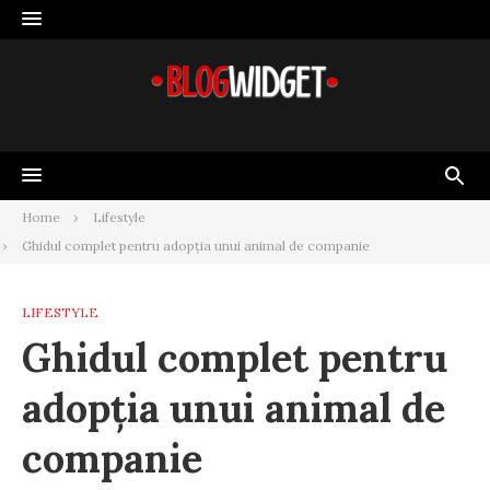
Skip
to
content
Home
Lifestyle
Ghidul complet pentru adopția unui animal de companie
LIFESTYLE
Ghidul complet pentru
adopția unui animal de
companie