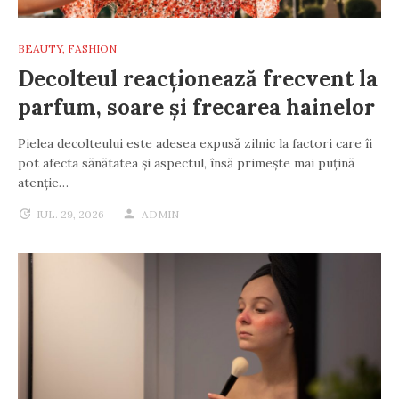
BEAUTY
,
FASHION
Decolteul reacționează frecvent la
parfum, soare și frecarea hainelor
Pielea decolteului este adesea expusă zilnic la factori care îi
pot afecta sănătatea și aspectul, însă primește mai puțină
atenție…
IUL. 29, 2026
ADMIN