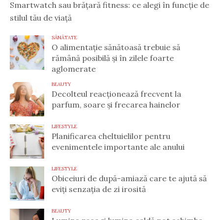
Smartwatch sau brățară fitness: ce alegi în funcție de
stilul tău de viață
SĂNĂTATE
O alimentație sănătoasă trebuie să
rămână posibilă și în zilele foarte
aglomerate
BEAUTY
Decolteul reacționează frecvent la
parfum, soare și frecarea hainelor
LIFESTYLE
Planificarea cheltuielilor pentru
evenimentele importante ale anului
LIFESTYLE
Obiceiuri de după-amiază care te ajută să
eviți senzația de zi irosită
BEAUTY