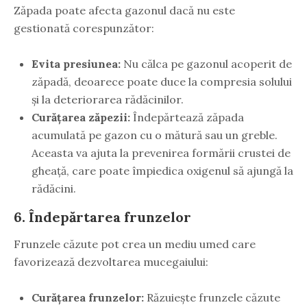
Zăpada poate afecta gazonul dacă nu este
gestionată corespunzător:
Evita presiunea:
Nu călca pe gazonul acoperit de
zăpadă, deoarece poate duce la compresia solului
și la deteriorarea rădăcinilor.
Curățarea zăpezii:
Îndepărtează zăpada
acumulată pe gazon cu o mătură sau un greble.
Aceasta va ajuta la prevenirea formării crustei de
gheață, care poate împiedica oxigenul să ajungă la
rădăcini.
6. Îndepărtarea frunzelor
Frunzele căzute pot crea un mediu umed care
favorizează dezvoltarea mucegaiului:
Curățarea frunzelor:
Răzuiește frunzele căzute