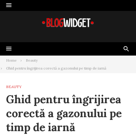
Skip
to
content
Home
Beauty
Ghid pentru îngrijirea corectă a gazonului pe timp de iarnă
BEAUTY
Ghid pentru îngrijirea
corectă a gazonului pe
timp de iarnă