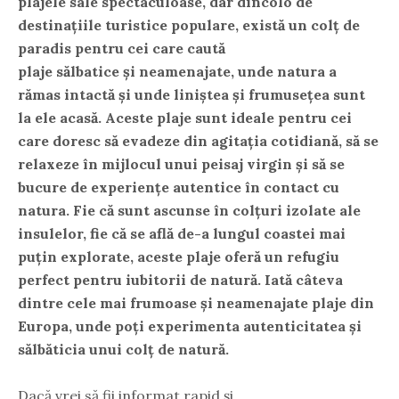
plajele sale spectaculoase, dar dincolo de
destinațiile turistice populare, există un colț de
paradis pentru cei care caută
plaje
sălbatice
și
neamenajate
, unde natura a
rămas intactă și unde liniștea și frumusețea sunt
la ele acasă. Aceste plaje sunt ideale pentru cei
care doresc să evadeze din agitația cotidiană, să se
relaxeze în mijlocul unui peisaj virgin și să se
bucure de experiențe autentice în contact cu
natura. Fie că sunt ascunse în colțuri izolate ale
insulelor, fie că se află de-a lungul coastei mai
puțin explorate, aceste plaje oferă un refugiu
perfect pentru iubitorii de natură. Iată câteva
dintre cele mai frumoase și neamenajate plaje din
Europa, unde poți experimenta autenticitatea și
sălbăticia unui colț de natură.
Dacă vrei să fii informat rapid și