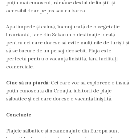
puțin mai cunoscut, rămâne destul de liniștit și
accesibil doar pe jos sau cu barca.
Apa limpede și calmă, înconjurată de o vegetație
luxuriantă, face din Sakarun o destinație ideală
pentru cei care doresc să evite mulțimile de turiști și
să se bucure de un peisaj deosebit. Plaja este
perfectă pentru o vacanță liniștită, fără facilități
comerciale.
Cine să nu piardă:
Cei care vor să exploreze o insulă
puțin cunoscută din Croația, iubitorii de plaje
sălbatice și cei care doresc o vacanță liniștită.
Concluzie
Plajele sălbatice și neamenajate din Europa sunt