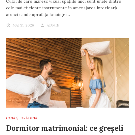
Culorile care măresc vizual spațiile mici sunt unele dintre
cele mai eficiente instrumente în amenajarea interioară
atunci când suprafața locuinței…
MAI 31, 2026
ADMIN
CASĂ ȘI GRĂDINĂ
Dormitor matrimonial: ce greșeli