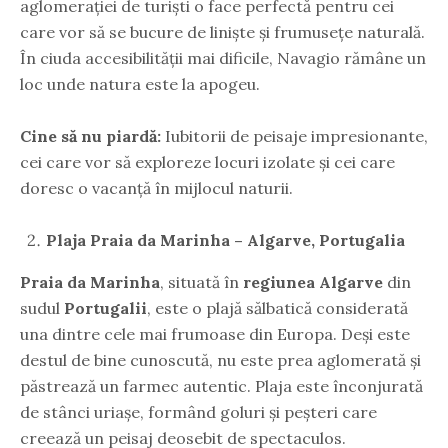
aglomerației de turiști o face perfectă pentru cei
care vor să se bucure de liniște și frumusețe naturală.
În ciuda accesibilității mai dificile, Navagio rămâne un
loc unde natura este la apogeu.
Cine să nu piardă:
Iubitorii de peisaje impresionante,
cei care vor să exploreze locuri izolate și cei care
doresc o vacanță în mijlocul naturii.
Plaja Praia da Marinha – Algarve, Portugalia
Praia da Marinha
, situată în
regiunea Algarve
din
sudul
Portugalii
, este o plajă sălbatică considerată
una dintre cele mai frumoase din Europa. Deși este
destul de bine cunoscută, nu este prea aglomerată și
păstrează un farmec autentic. Plaja este înconjurată
de stânci uriașe, formând goluri și peșteri care
creează un peisaj deosebit de spectaculos.