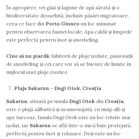
În apropiere, vei găsi și lagune de apă sărată și o
biodiversitate deosebită, inclusiv păsări migratoare,
ceea ce face din
Porto Giunco
un loc minunat
pentru observarea faunei locale. Apa caldă și limpede
este perfectă pentru înot și snorkeling.
Cine să nu piardă:
Iubitorii de plaje izolate, pasionații
de snorkeling și cei care vor să se bucure de liniște în
mijlocul unei plaje exotice.
Plaja Sakarun – Dugi Otok, Croația
Sakarun
, situată pe insula
Dugi Otok
din
Croația
,
este o plajă sălbatică și neamenajată, cu nisip alb și
ape turcoaz. Insula Dugi Otok este un loc relativ mai
izolat, iar
Sakarun
se află într-o mică baie protejată,
perfectă pentru înot și relaxare. Deși este un loc