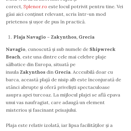
corect,
Splenor.ro
este locul potrivit pentru tine. Vei
găsi aici conținut relevant, scris într-un mod
prietenos și ușor de pus în practică.
Plaja Navagio – Zakynthos, Grecia
Navagio
, cunoscută și sub numele de
Shipwreck
Beach
, este una dintre cele mai celebre plaje
sălbatice din Europa, situată pe
insula
Zakynthos
din
Grecia
. Accesibilă doar cu
barca, această plajă de nisip alb este înconjurată de
stânci abrupte și oferă priveliști spectaculoase
asupra apei turcoaz. La mijlocul plajei se află epava
unui vas naufragiat, care adaugă un element
misterios și fascinant peisajului.
Plaja este relativ izolată, iar lipsa facilităților și a