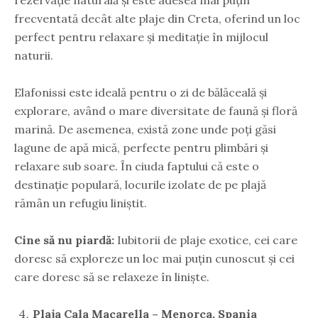
frecventată decât alte plaje din Creta, oferind un loc
perfect pentru relaxare și meditație în mijlocul
naturii.
Elafonissi este ideală pentru o zi de bălăceală și
explorare, având o mare diversitate de faună și floră
marină. De asemenea, există zone unde poți găsi
lagune de apă mică, perfecte pentru plimbări și
relaxare sub soare. În ciuda faptului că este o
destinație populară, locurile izolate de pe plajă
rămân un refugiu liniștit.
Cine să nu piardă:
Iubitorii de plaje exotice, cei care
doresc să exploreze un loc mai puțin cunoscut și cei
care doresc să se relaxeze în liniște.
Plaja Cala Macarella – Menorca, Spania