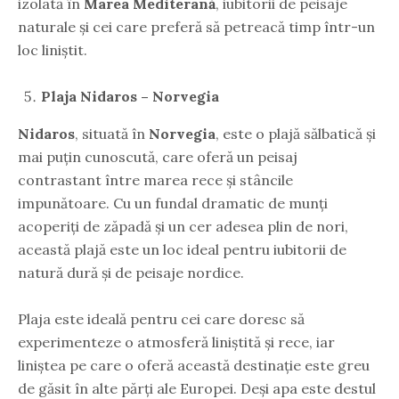
izolată în
Marea Mediterană
, iubitorii de peisaje
naturale și cei care preferă să petreacă timp într-un
loc liniștit.
Plaja Nidaros – Norvegia
Nidaros
, situată în
Norvegia
, este o plajă sălbatică și
mai puțin cunoscută, care oferă un peisaj
contrastant între marea rece și stâncile
impunătoare. Cu un fundal dramatic de munți
acoperiți de zăpadă și un cer adesea plin de nori,
această plajă este un loc ideal pentru iubitorii de
natură dură și de peisaje nordice.
Plaja este ideală pentru cei care doresc să
experimenteze o atmosferă liniștită și rece, iar
liniștea pe care o oferă această destinație este greu
de găsit în alte părți ale Europei. Deși apa este destul