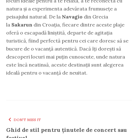
locuri ideale pentru a te relaxa, a te reconecta cu
natura și a experimenta adevărata frumusețe a
peisajului natural. De la
Navagio
din Grecia
la
Sakarun
din Croația, fiecare dintre aceste plaje
oferă o escapadă liniștită, departe de agitația
turistică, fiind perfectă pentru cei care doresc să se
bucure de o vacanță autentică. Dacă îți dorești să
descoperi locuri mai puțin cunoscute, unde natura
este încă neatinsă, aceste destinații sunt alegerea
ideală pentru o vacanță de neuitat.
DON'T MISS IT
Ghid de stil pentru ținutele de concert sau
festival