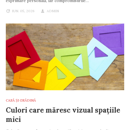
exprimare personală, iar compromisurile…
IUN. 05, 2026
ADMIN
CASĂ ȘI GRĂDINĂ
Culori care măresc vizual spațiile
mici