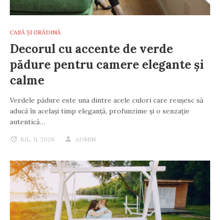
CASĂ ȘI GRĂDINĂ
Decorul cu accente de verde
pădure pentru camere elegante și
calme
Verdele pădure este una dintre acele culori care reușesc să
aducă în același timp eleganță, profunzime și o senzație
autentică…
IUL. 11, 2026
ADMIN