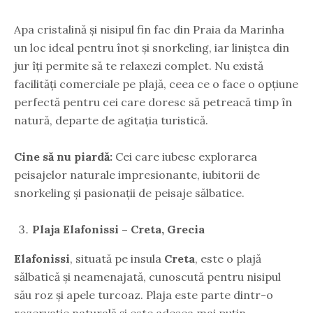
Apa cristalină și nisipul fin fac din Praia da Marinha
un loc ideal pentru înot și snorkeling, iar liniștea din
jur îți permite să te relaxezi complet. Nu există
facilități comerciale pe plajă, ceea ce o face o opțiune
perfectă pentru cei care doresc să petreacă timp în
natură, departe de agitația turistică.
Cine să nu piardă:
Cei care iubesc explorarea
peisajelor naturale impresionante, iubitorii de
snorkeling și pasionații de peisaje sălbatice.
Plaja Elafonissi – Creta, Grecia
Elafonissi
, situată pe insula
Creta
, este o plajă
sălbatică și neamenajată, cunoscută pentru nisipul
său roz și apele turcoaz. Plaja este parte dintr-o
rezervație naturală și este adesea mai puțin