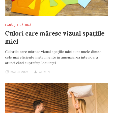
CASĂ ȘI GRĂDINĂ
Culori care măresc vizual spațiile
mici
Culorile care măresc vizual spațiile mici sunt unele dintre
cele mai eficiente instrumente în amenajarea interioară
atunci când suprafața locuinței…
MAI 31, 2026
ADMIN