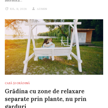
autentică…
IUL. 11, 2026
ADMIN
CASĂ ȘI GRĂDINĂ
Grădina cu zone de relaxare
separate prin plante, nu prin
garduri