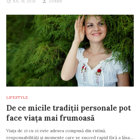
IUL. 16, 2026
ADMIN
LIFESTYLE
De ce micile tradiții personale pot
face viața mai frumoasă
Viața de zi cu zi este adesea compusă din rutină,
responsabilități și momente care se succed rapid fără a lăsa…