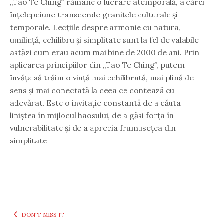
„Tao Te Ching” rămâne o lucrare atemporală, a cărei
înțelepciune transcende granițele culturale și
temporale. Lecțiile despre armonie cu natura,
umilință, echilibru și simplitate sunt la fel de valabile
astăzi cum erau acum mai bine de 2000 de ani. Prin
aplicarea principiilor din „Tao Te Ching”, putem
învăța să trăim o viață mai echilibrată, mai plină de
sens și mai conectată la ceea ce contează cu
adevărat. Este o invitație constantă de a căuta
liniștea în mijlocul haosului, de a găsi forța în
vulnerabilitate și de a aprecia frumusețea din
simplitate
DON'T MISS IT