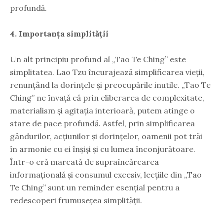
profundă.
4. Importanța simplității
Un alt principiu profund al „Tao Te Ching” este
simplitatea. Lao Tzu încurajează simplificarea vieții,
renunțând la dorințele și preocupările inutile. „Tao Te
Ching” ne învață că prin eliberarea de complexitate,
materialism și agitația interioară, putem atinge o
stare de pace profundă. Astfel, prin simplificarea
gândurilor, acțiunilor și dorințelor, oamenii pot trăi
în armonie cu ei înșiși și cu lumea înconjurătoare.
Într-o eră marcată de supraîncărcarea
informațională și consumul excesiv, lecțiile din „Tao
Te Ching” sunt un reminder esențial pentru a
redescoperi frumusețea simplității.