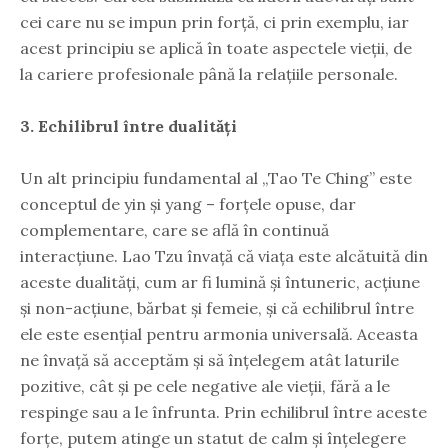
cei care nu se impun prin forță, ci prin exemplu, iar
acest principiu se aplică în toate aspectele vieții, de
la cariere profesionale până la relațiile personale.
3. Echilibrul între dualități
Un alt principiu fundamental al „Tao Te Ching” este
conceptul de yin și yang – forțele opuse, dar
complementare, care se află în continuă
interacțiune. Lao Tzu învață că viața este alcătuită din
aceste dualități, cum ar fi lumină și întuneric, acțiune
și non-acțiune, bărbat și femeie, și că echilibrul între
ele este esențial pentru armonia universală. Aceasta
ne învață să acceptăm și să înțelegem atât laturile
pozitive, cât și pe cele negative ale vieții, fără a le
respinge sau a le înfrunta. Prin echilibrul între aceste
forțe, putem atinge un statut de calm și înțelegere