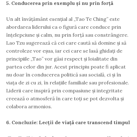
5. Conducerea prin exemplu și nu prin forță
Un alt învățământ esențial al „Tao Te Ching” este
abordarea liderului ca o figură care conduce prin
înțelepciune și calm, nu prin forță sau constrângere.
Lao Tzu sugerează că cei care caută să domine și să
controleze vor eșua, iar cei care se lasă ghidați de
principiile „Tao” vor găsi respect și loialitate din
partea celor din jur. Acest principiu poate fi aplicat
nu doar în conducerea politică sau socială, ci și în
viața de zi cu zi, în relațiile familiale sau profesionale.
Liderii care inspiră prin compasiune și integritate
creează o atmosferă în care toți se pot dezvolta și
colabora armonios.
6. Concluzie: Lecții de viață care transcend timpul