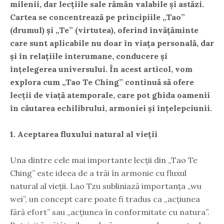
milenii, dar lecțiile sale rămân valabile și astăzi.
Cartea se concentrează pe principiile „Tao”
(drumul) și „Te” (virtutea), oferind învățăminte
care sunt aplicabile nu doar în viața personală, dar
și în relațiile interumane, conducere și
înțelegerea universului. În acest articol, vom
explora cum „Tao Te Ching” continuă să ofere
lecții de viață atemporale, care pot ghida oamenii
în căutarea echilibrului, armoniei și înțelepciunii.
1. Aceptarea fluxului natural al vieții
Una dintre cele mai importante lecții din „Tao Te
Ching” este ideea de a trăi în armonie cu fluxul
natural al vieții. Lao Tzu subliniază importanța „wu
wei”, un concept care poate fi tradus ca „acțiunea
fără efort” sau „acțiunea în conformitate cu natura”.