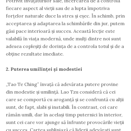
Potrivit învățăturilor sale, încercarea de a controla
fiecare aspect al vieții sau de a lupta împotriva
forțelor naturale duce la stres și eșec. În schimb, prin
acceptarea și adaptarea la schimbările din jur, putem
găsi pace interioară și succes. Această lecție este
valabilă în viața modernă, unde mulți dintre noi sunt
adesea copleșiți de dorința de a controla totul și de a
obține rezultate imediate.
2. Puterea umilinței și modestiei
„Tao Te Ching” învață că adevărata putere provine
din modestie și umilință. Lao Tzu consideră că cei
care se comportă cu aroganță și se confruntă cu alții
sunt, de fapt, slabi și instabili. În contrast, cei care
rămân umili, dar în același timp puternici în interior,
sunt cei care vor ajunge să înfrunte provocările vieții
cu succes. Cartea subliniază că liderii adevărați sunt