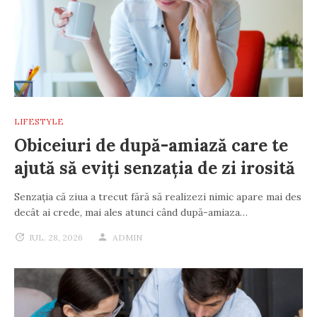
LIFESTYLE
Obiceiuri de după-amiază care te
ajută să eviți senzația de zi irosită
Senzația că ziua a trecut fără să realizezi nimic apare mai des
decât ai crede, mai ales atunci când după-amiaza…
IUL. 28, 2026
ADMIN