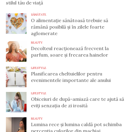
stilul tău de viață
SĂNĂTATE
O alimentație sănătoasă trebuie să
rămână posibilă și în zilele foarte
aglomerate
BEAUTY
Decolteul reacționează frecvent la
parfum, soare și frecarea hainelor
LIFESTYLE
Planificarea cheltuielilor pentru
evenimentele importante ale anului
LIFESTYLE
Obiceiuri de după-amiază care te ajută să
eviți senzația de zi irosită
BEAUTY
Lumina rece și lumina caldă pot schimba
percepția culorilor din machiaj