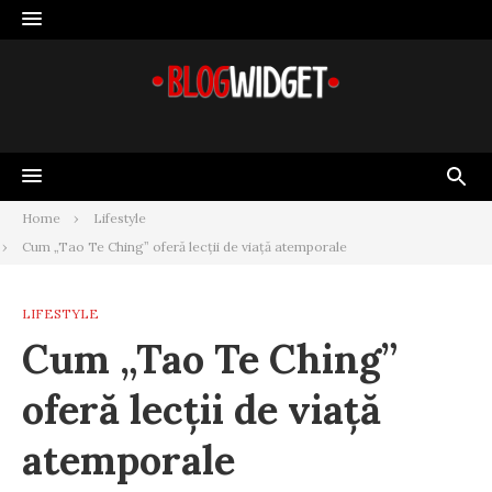
Skip
to
content
Home
Lifestyle
Cum „Tao Te Ching” oferă lecții de viață atemporale
LIFESTYLE
Cum „Tao Te Ching”
oferă lecții de viață
atemporale