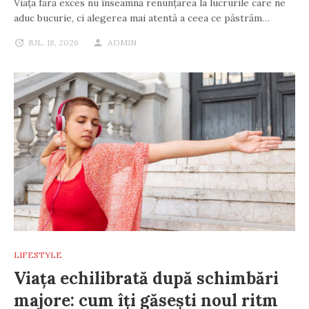
Viața fără exces nu înseamnă renunțarea la lucrurile care ne
aduc bucurie, ci alegerea mai atentă a ceea ce păstrăm…
IUL. 18, 2026
ADMIN
LIFESTYLE
Viața echilibrată după schimbări
majore: cum îți găsești noul ritm