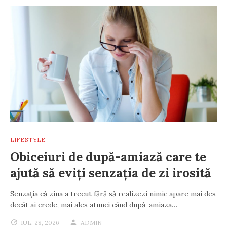
LIFESTYLE
Obiceiuri de după-amiază care te
ajută să eviți senzația de zi irosită
Senzația că ziua a trecut fără să realizezi nimic apare mai des
decât ai crede, mai ales atunci când după-amiaza…
IUL. 28, 2026
ADMIN