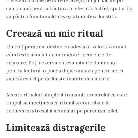
frecvent: cărțile pe care le citești, un jurnal, un pix
sau o cană pentru băutura preferată. Astfel, spațiul își
va păstra funcționalitatea și atmosfera liniștită.
Creează un mic ritual
Un colț personal devine cu adevărat valoros atunci
când este asociat cu momente recurente de
relaxare. Poți rezerva câteva minute dimineața
pentru lectură, o pauză după-amiaza pentru scris
sau câteva clipe de liniște înainte de culcare.
Aceste ritualuri simple îi transmit creierului că este
timpul să încetinească ritmul și contribuie la
reducerea stresului acumulat pe parcursul zilei.
Limitează distragerile