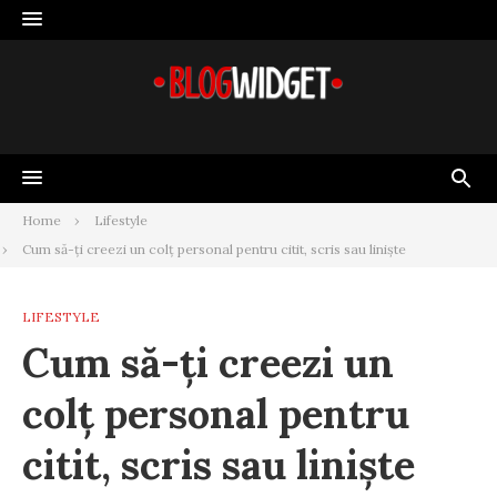
Skip
to
content
Home
Lifestyle
Cum să-ți creezi un colț personal pentru citit, scris sau liniște
LIFESTYLE
Cum să-ți creezi un
colț personal pentru
citit, scris sau liniște