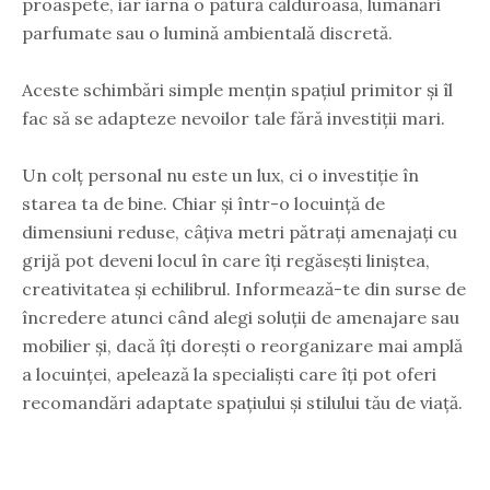
proaspete, iar iarna o pătură călduroasă, lumânări
parfumate sau o lumină ambientală discretă.
Aceste schimbări simple mențin spațiul primitor și îl
fac să se adapteze nevoilor tale fără investiții mari.
Un colț personal nu este un lux, ci o investiție în
starea ta de bine. Chiar și într-o locuință de
dimensiuni reduse, câțiva metri pătrați amenajați cu
grijă pot deveni locul în care îți regăsești liniștea,
creativitatea și echilibrul. Informează-te din surse de
încredere atunci când alegi soluții de amenajare sau
mobilier și, dacă îți dorești o reorganizare mai amplă
a locuinței, apelează la specialiști care îți pot oferi
recomandări adaptate spațiului și stilului tău de viață.