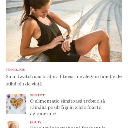
TEHNOLOGIE
Smartwatch sau brățară fitness: ce alegi în funcție de
stilul tău de viață
SĂNĂTATE
O alimentație sănătoasă trebuie să
rămână posibilă și în zilele foarte
aglomerate
BEAUTY
Decolteul reacționează frecvent la