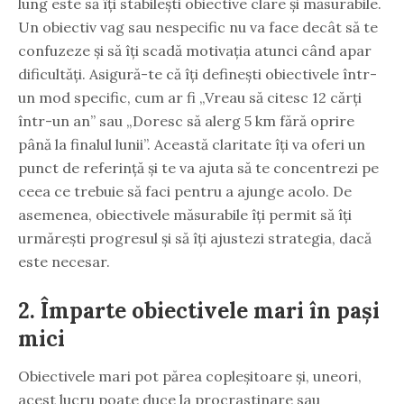
lung este să îți stabilești obiective clare și măsurabile.
Un obiectiv vag sau nespecific nu va face decât să te
confuzeze și să îți scadă motivația atunci când apar
dificultăți. Asigură-te că îți definești obiectivele într-
un mod specific, cum ar fi „Vreau să citesc 12 cărți
într-un an” sau „Doresc să alerg 5 km fără oprire
până la finalul lunii”. Această claritate îți va oferi un
punct de referință și te va ajuta să te concentrezi pe
ceea ce trebuie să faci pentru a ajunge acolo. De
asemenea, obiectivele măsurabile îți permit să îți
urmărești progresul și să îți ajustezi strategia, dacă
este necesar.
2. Împarte obiectivele mari în pași
mici
Obiectivele mari pot părea copleșitoare și, uneori,
acest lucru poate duce la procrastinare sau