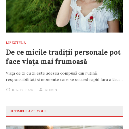
LIFESTYLE
De ce micile tradiții personale pot
face viața mai frumoasă
Viața de zi cu zi este adesea compusă din rutină,
responsabilități și momente care se succed rapid fără a lăsa…
IUL. 13, 2026
ADMIN
ULTIMELE ARTICOLE