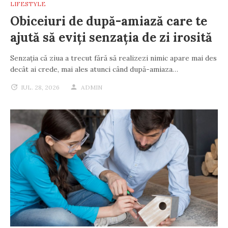
LIFESTYLE
Obiceiuri de după-amiază care te
ajută să eviți senzația de zi irosită
Senzația că ziua a trecut fără să realizezi nimic apare mai des
decât ai crede, mai ales atunci când după-amiaza…
IUL. 28, 2026
ADMIN