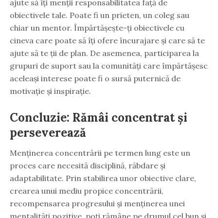
ajute să îți menții responsabilitatea față de
obiectivele tale. Poate fi un prieten, un coleg sau
chiar un mentor. Împărtășește-ți obiectivele cu
cineva care poate să îți ofere încurajare și care să te
ajute să te ții de plan. De asemenea, participarea la
grupuri de suport sau la comunități care împărtășesc
aceleași interese poate fi o sursă puternică de
motivație și inspirație.
Concluzie: Rămâi concentrat și
perseverează
Menținerea concentrării pe termen lung este un
proces care necesită disciplină, răbdare și
adaptabilitate. Prin stabilirea unor obiective clare,
crearea unui mediu propice concentrării,
recompensarea progresului și menținerea unei
mentalități pozitive, poți rămâne pe drumul cel bun și