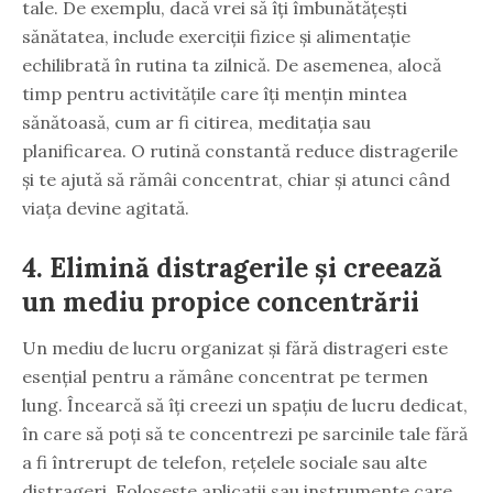
tale. De exemplu, dacă vrei să îți îmbunătățești
sănătatea, include exerciții fizice și alimentație
echilibrată în rutina ta zilnică. De asemenea, alocă
timp pentru activitățile care îți mențin mintea
sănătoasă, cum ar fi citirea, meditația sau
planificarea. O rutină constantă reduce distragerile
și te ajută să rămâi concentrat, chiar și atunci când
viața devine agitată.
4. Elimină distragerile și creează
un mediu propice concentrării
Un mediu de lucru organizat și fără distrageri este
esențial pentru a rămâne concentrat pe termen
lung. Încearcă să îți creezi un spațiu de lucru dedicat,
în care să poți să te concentrezi pe sarcinile tale fără
a fi întrerupt de telefon, rețelele sociale sau alte
distrageri. Folosește aplicații sau instrumente care