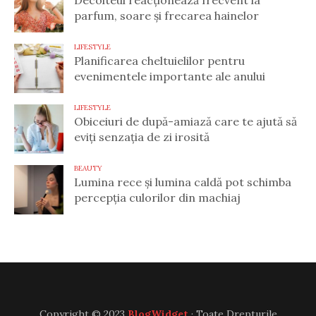
parfum, soare și frecarea hainelor
LIFESTYLE
Planificarea cheltuielilor pentru
evenimentele importante ale anului
LIFESTYLE
Obiceiuri de după-amiază care te ajută să
eviți senzația de zi irosită
BEAUTY
Lumina rece și lumina caldă pot schimba
percepția culorilor din machiaj
Copyright © 2023
BlogWidget
· Toate Drepturile