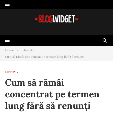
Skip
to
content
Home
Lifestyle
Cum să rămâi concentrat pe termen lung fără să renunți
LIFESTYLE
Cum să rămâi
concentrat pe termen
lung fără să renunți