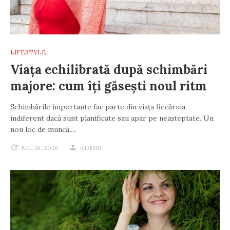
LIFESTYLE
Viața echilibrată după schimbări
majore: cum îți găsești noul ritm
Schimbările importante fac parte din viața fiecăruia,
indiferent dacă sunt planificate sau apar pe neașteptate. Un
nou loc de muncă,…
IUL. 16, 2026
ADMIN