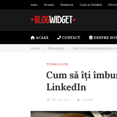
Skip
Auto
Beauty
Business
Casă și Grădină
Diver
to
content
ACASĂ
CONTACT
DESPRE NOI
Home
Tehnologie
Cum să îți îmbunătățești prez
TEHNOLOGIE
Cum să îți îmbu
LinkedIn
IUL. 01, 2023
ADMIN