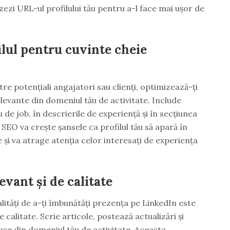
ezi URL-ul profilului tău pentru a-l face mai ușor de
ilul pentru cuvinte cheie
tre potențiali angajatori sau clienți, optimizează-ți
elevante din domeniul tău de activitate. Include
u de job, în descrierile de experiență și în secțiunea
 SEO va crește șansele ca profilul tău să apară în
e și va atrage atenția celor interesați de experiența
evant și de calitate
ități de a-ți îmbunătăți prezența pe LinkedIn este
e calitate. Scrie articole, postează actualizări și
ase din domeniul tău de activitate. Aceasta