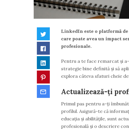
LinkedIn este o platformă de 
Twitter
care poate avea un impact semn
profesionale.
Facebook
Pentru a te face remarcat și a-
LinkedIn
strategie bine definită și să apl
explora câteva sfaturi cheie d
Pinterest
Actualizează-ți prof
Email
Primul pas pentru a-ți îmbunătă
profilul. Asigură-te că informaț
educația și abilitățile, sunt ac
profesională și o descriere conc