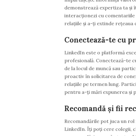
demonstrează expertiza ta și îț
interacționezi cu comentariile ș
relațiile și a-ți extinde rețeaua
Conectează-te cu pr
LinkedIn este o platformă exce
profesională. Conectează-te cu 
de la locul de muncă sau partic
proactiv în solicitarea de conexiu
relațiile pe termen lung. Partici
pentru a-ți mări expunerea și pe
Recomandă și fii r
Recomandările pot juca un rol 
LinkedIn. Îți poți cere colegii, 