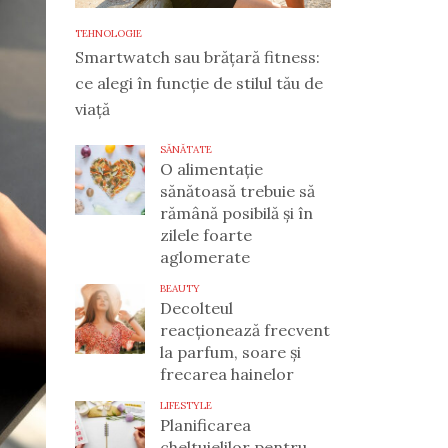
TEHNOLOGIE
Smartwatch sau brățară fitness:
ce alegi în funcție de stilul tău de
viață
SĂNĂTATE
O alimentație
sănătoasă trebuie să
rămână posibilă și în
zilele foarte
aglomerate
BEAUTY
Decolteul
reacționează frecvent
la parfum, soare și
frecarea hainelor
LIFESTYLE
Planificarea
cheltuielilor pentru