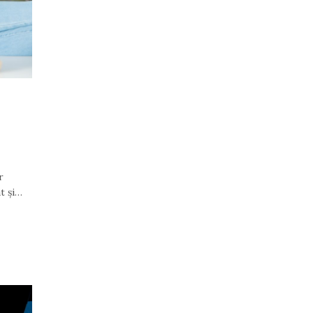
r
t și…