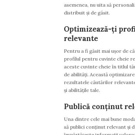
asemenea, nu uita să personaliz
distribuit și de găsit.
Optimizează-ți prof
relevante
Pentru a fi găsit mai ușor de că
profilul pentru cuvinte cheie r
aceste cuvinte cheie în titlul tă
de abilități. Această optimizare
rezultatele căutărilor relevant
și abilitățile tale.
Publică conținut rel
Una dintre cele mai bune modal
să publici conținut relevant și d
împărtășește informații valoro