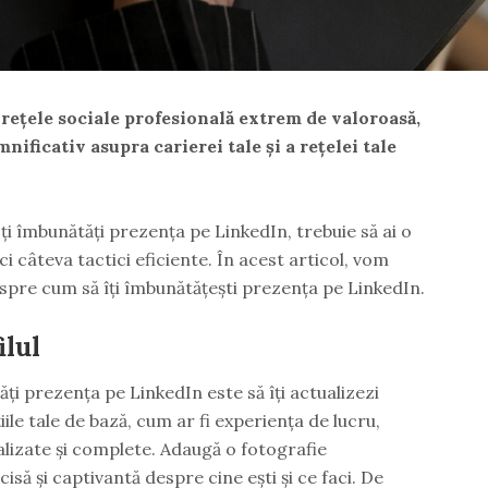
rețele sociale profesională extrem de valoroasă,
ificativ asupra carierei tale și a rețelei tale
ți îmbunătăți prezența pe LinkedIn, trebuie să ai o
ici câteva tactici eficiente. În acest articol, vom
espre cum să îți îmbunătățești prezența pe LinkedIn.
ilul
ți prezența pe LinkedIn este să îți actualizezi
iile tale de bază, cum ar fi experiența de lucru,
tualizate și complete. Adaugă o fotografie
isă și captivantă despre cine ești și ce faci. De