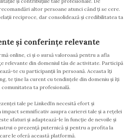
tățile și contribuțiile tale profesionale. De
 recomandări altor persoane atunci când ți se cere.
lații reciproce, dar consolidează și credibilitatea ta
ente și conferințe relevante
mă online, ci și o sursă valoroasă pentru a afla
e relevante din domeniul tău de activitate. Participă
ază-te cu participanții în persoană. Aceasta îți
g, te ține la curent cu tendințele din domeniu și îți
n comunitatea ta profesională.
zenței tale pe LinkedIn necesită efort și
mpact semnificativ asupra carierei tale și a rețelei
te sfaturi și adaptează-le în funcție de nevoile și
nstrui o prezență puternică și pentru a profita la
are le oferă această platformă.