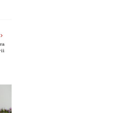
ea
ii