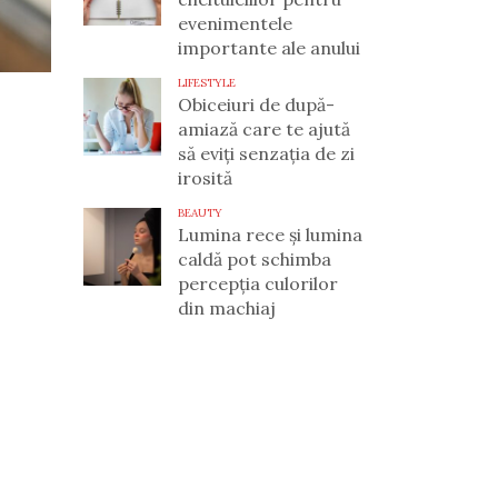
evenimentele
importante ale anului
LIFESTYLE
Obiceiuri de după-
amiază care te ajută
să eviți senzația de zi
irosită
BEAUTY
Lumina rece și lumina
caldă pot schimba
percepția culorilor
din machiaj