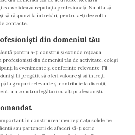
i consolidează reputația profesională. Nu uita să
i să răspunzi la întrebări, pentru a-ți dezvolta
 de contacte.
ofesioniști din domeniul tău
lentă pentru a-ți construi și extinde rețeaua
profesioniști din domeniul tău de activitate, colegi
ipanți la evenimente și conferințe relevante. Fii
ni și fii pregătit să oferi valoare și să întreții
pă la grupuri relevante și contribuie la discuții,
ntru a construi legături cu alți profesioniști.
ecomandat
important în construirea unei reputații solide pe
clienții sau partenerii de afaceri să-ți scrie