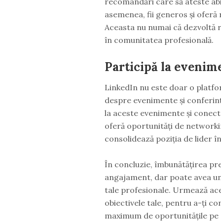
recomandări care să ateste abili
asemenea, fii generos și oferă
Aceasta nu numai că dezvoltă re
în comunitatea profesională.
Participă la evenim
LinkedIn nu este doar o platfor
despre evenimente și conferinț
la aceste evenimente și conecte
oferă oportunități de networkin
consolidează poziția de lider î
În concluzie, îmbunătățirea pre
angajament, dar poate avea un i
tale profesionale. Urmează aces
obiectivele tale, pentru a-ți co
maximum de oportunitățile pe c