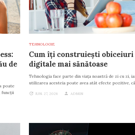
TEHNOLOGIE
ess:
Cum îți construiești obiceiuri
tău de
digitale mai sănătoase
Tehnologia face parte din viața noastră de zi cu zi, ia
utilizarea acesteia poate avea atât efecte pozitive, câ
ss poate
 funcții
IUN. 27, 2026
ADMIN