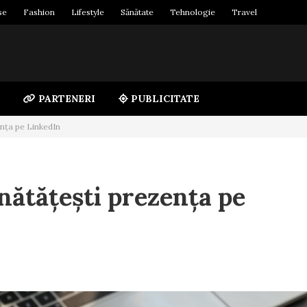
se
Fashion
Lifestyle
Sănătate
Tehnologie
Travel
PARTENERI
PUBLICITATE
ența pe LinkedIn
nătățești prezența pe