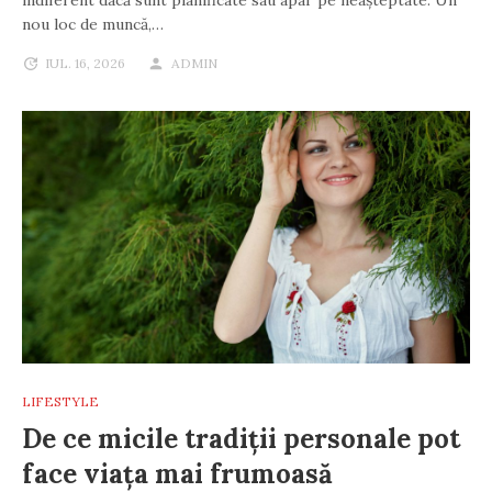
indiferent dacă sunt planificate sau apar pe neașteptate. Un
nou loc de muncă,…
IUL. 16, 2026
ADMIN
LIFESTYLE
De ce micile tradiții personale pot
face viața mai frumoasă