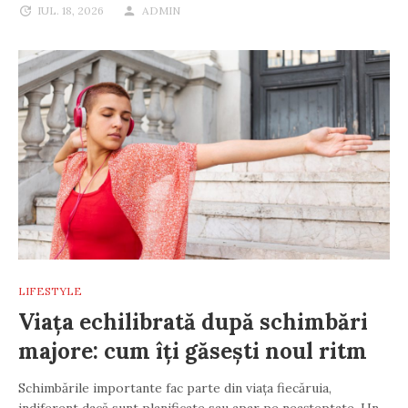
IUL. 18, 2026
ADMIN
LIFESTYLE
Viața echilibrată după schimbări
majore: cum îți găsești noul ritm
Schimbările importante fac parte din viața fiecăruia,