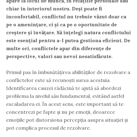
apare la locul de muncă, în relațiile personale sau
chiar în interiorul nostru. Deși poate fi
inconfortabil, conflictul nu trebuie văzut doar ca
pe o amenințare, ci și ca pe o oportunitate de
creștere și învățare. Să înțelegi natura conflictului
este esențial pentru a-l putea gestiona eficient. De
multe ori, conflictele apar din diferențe de
perspective, valori sau nevoi nesatisfăcute.
Primul pas în îmbunătățirea abilităților de rezolvare a
conflictelor este să recunoști sursa acestuia.
Identificarea cauzei rădăcină te ajută să abordezi
problema la nivelul său fundamental, evitând astfel
escaladarea ei. În acest sens, este important să te
concentrezi pe fapte și nu pe emoții, deoarece
emoțiile pot distorsiona percepția asupra situației și
pot complica procesul de rezolvare.