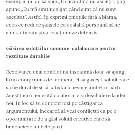
exemplu, în loc să spui „Tu niciodată nu asculți!”, poți
spune „Eu mă simt neglijat când simt că nu sunt
ascultat”. Astfel, îți exprimi emoțiile fără a blama,
ceea ce reduce șansele ca cealaltă persoană să se
simtă atacată și să reacționeze defensiv.
Găsirea soluțiilor comune: colaborare pentru
rezultate durabile
Rezolvarea unui conflict nu înseamnă doar să ajungi
la un compromis de moment, ci să găsești soluții care
să fie durabile și să satisfacă nevoile ambelor părți.
Acest lucru necesită colaborare și deschidere la idei
noi. În loc să te concentrezi pe câștigarea
argumentului, încearcă să vezi conflictul ca pe o
oportunitate de a găsi soluții creative care să
beneficieze ambele părți.