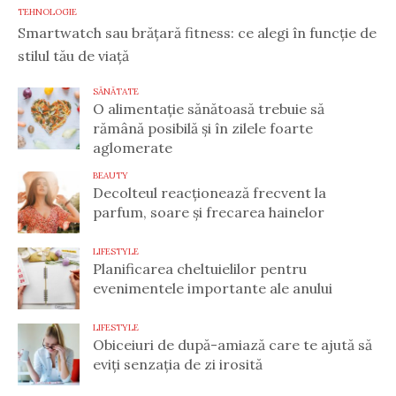
TEHNOLOGIE
Smartwatch sau brățară fitness: ce alegi în funcție de
stilul tău de viață
SĂNĂTATE
O alimentație sănătoasă trebuie să
rămână posibilă și în zilele foarte
aglomerate
BEAUTY
Decolteul reacționează frecvent la
parfum, soare și frecarea hainelor
LIFESTYLE
Planificarea cheltuielilor pentru
evenimentele importante ale anului
LIFESTYLE
Obiceiuri de după-amiază care te ajută să
eviți senzația de zi irosită