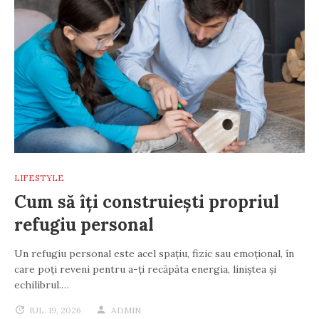
LIFESTYLE
Cum să îți construiești propriul
refugiu personal
Un refugiu personal este acel spațiu, fizic sau emoțional, în
care poți reveni pentru a-ți recăpăta energia, liniștea și
echilibrul.…
IUL. 19, 2026
ADMIN