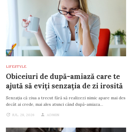
LIFESTYLE
Obiceiuri de după-amiază care te
ajută să eviți senzația de zi irosită
Senzația că ziua a trecut fără să realizezi nimic apare mai des
decât ai crede, mai ales atunci când după-amiaza…
IUL. 28, 2026
ADMIN