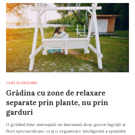
CASĂ ȘI GRĂDINĂ
Grădina cu zone de relaxare
separate prin plante, nu prin
garduri
O grădină bine amenajată nu înseamnă doar gazon îngrijit și
flori spectaculoase, ci și o organizare inteligentă a spațiului.