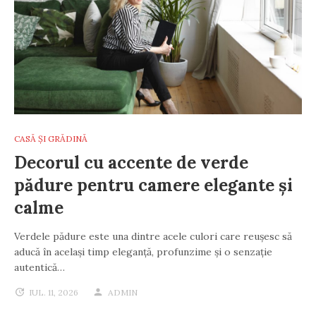
CASĂ ȘI GRĂDINĂ
Decorul cu accente de verde
pădure pentru camere elegante și
calme
Verdele pădure este una dintre acele culori care reușesc să
aducă în același timp eleganță, profunzime și o senzație
autentică…
IUL. 11, 2026
ADMIN