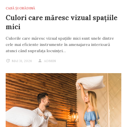
CASĂ ȘI GRĂDINĂ
Culori care măresc vizual spațiile
mici
Culorile care măresc vizual spațiile mici sunt unele dintre
cele mai eficiente instrumente în amenajarea interioară
atunci când suprafața locuinței…
MAI 31, 2026
ADMIN