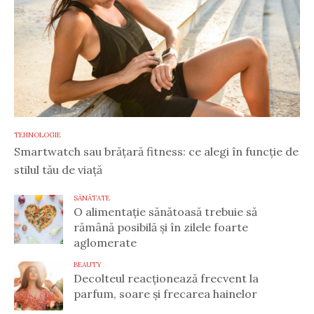
TEHNOLOGIE
Smartwatch sau brățară fitness: ce alegi în funcție de
stilul tău de viață
SĂNĂTATE
O alimentație sănătoasă trebuie să
rămână posibilă și în zilele foarte
aglomerate
BEAUTY
Decolteul reacționează frecvent la
parfum, soare și frecarea hainelor