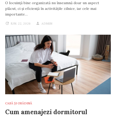
O locuință bine organizată nu înseamnă doar un aspect
plăcut, ci și eficiență în activitățile zilnice, iar cele mai
importante…
IUN. 22, 2026
ADMIN
CASĂ ȘI GRĂDINĂ
Cum amenajezi dormitorul