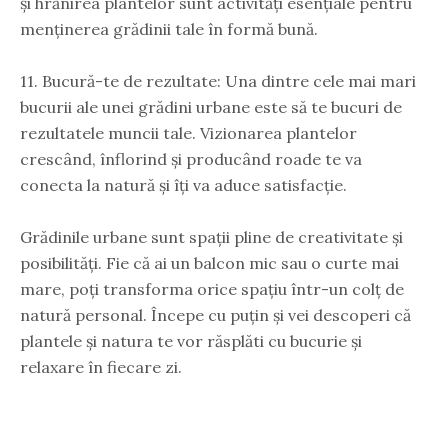
și hrănirea plantelor sunt activități esențiale pentru
menținerea grădinii tale în formă bună.
11. Bucură-te de rezultate: Una dintre cele mai mari
bucurii ale unei grădini urbane este să te bucuri de
rezultatele muncii tale. Vizionarea plantelor
crescând, înflorind și producând roade te va
conecta la natură și îți va aduce satisfacție.
Grădinile urbane sunt spații pline de creativitate și
posibilități. Fie că ai un balcon mic sau o curte mai
mare, poți transforma orice spațiu într-un colț de
natură personal. Începe cu puțin și vei descoperi că
plantele și natura te vor răsplăti cu bucurie și
relaxare în fiecare zi.