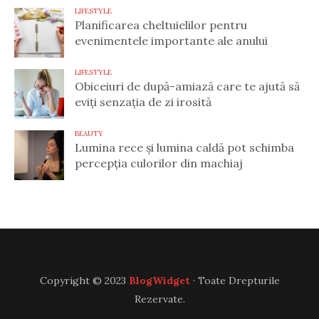
LIFESTYLE
Planificarea cheltuielilor pentru
evenimentele importante ale anului
LIFESTYLE
Obiceiuri de după-amiază care te ajută să
eviți senzația de zi irosită
BEAUTY
Lumina rece și lumina caldă pot schimba
percepția culorilor din machiaj
Copyright © 2023
BlogWidget
· Toate Drepturile
Rezervate.