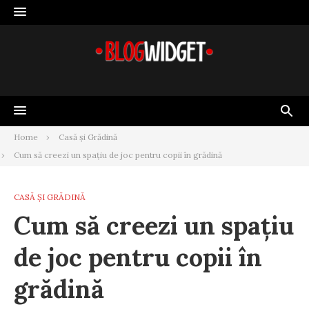
Skip
to
content
Home
Casă și Grădină
Cum să creezi un spațiu de joc pentru copii în grădină
CASĂ ȘI GRĂDINĂ
Cum să creezi un spațiu
de joc pentru copii în
grădină