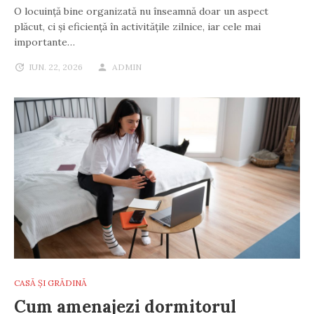
O locuință bine organizată nu înseamnă doar un aspect
plăcut, ci și eficiență în activitățile zilnice, iar cele mai
importante…
IUN. 22, 2026
ADMIN
CASĂ ȘI GRĂDINĂ
Cum amenajezi dormitorul