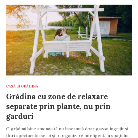
CASĂ ȘI GRĂDINĂ
Grădina cu zone de relaxare
separate prin plante, nu prin
garduri
O grădină bine amenajată nu înseamnă doar gazon îngrijit și
flori spectaculoase, ci și o organizare inteligentă a spațiului.