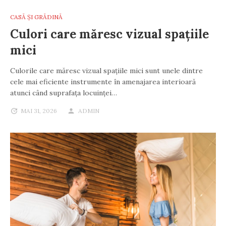
CASĂ ȘI GRĂDINĂ
Culori care măresc vizual spațiile
mici
Culorile care măresc vizual spațiile mici sunt unele dintre
cele mai eficiente instrumente în amenajarea interioară
atunci când suprafața locuinței…
MAI 31, 2026
ADMIN