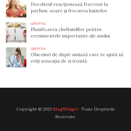
Decolteul reacționează frecvent la
parfum, soare și frecarea hainelor
LIFESTYLE
Planificarea cheltuielilor pentru
evenimentele importante ale anului
LIFESTYLE
Obiceiuri de după-amiază care te ajută să
eviți senzația de zi irosită
Copyright © 2023
BlogWidget
· Toate Drepturile
Rezervate.