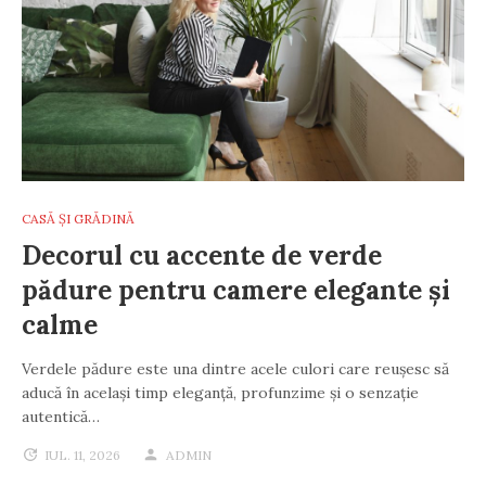
CASĂ ȘI GRĂDINĂ
Decorul cu accente de verde
pădure pentru camere elegante și
calme
Verdele pădure este una dintre acele culori care reușesc să
aducă în același timp eleganță, profunzime și o senzație
autentică…
IUL. 11, 2026
ADMIN