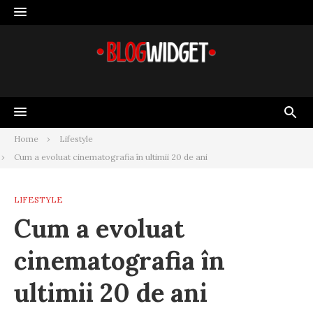
Skip
to
content
Home
Lifestyle
Cum a evoluat cinematografia în ultimii 20 de ani
LIFESTYLE
Cum a evoluat
cinematografia în
ultimii 20 de ani