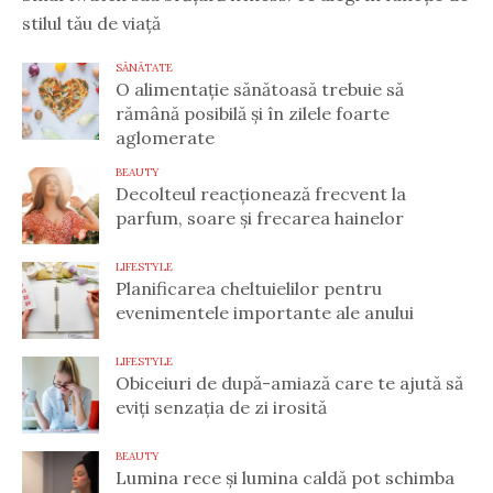
stilul tău de viață
SĂNĂTATE
O alimentație sănătoasă trebuie să
rămână posibilă și în zilele foarte
aglomerate
BEAUTY
Decolteul reacționează frecvent la
parfum, soare și frecarea hainelor
LIFESTYLE
Planificarea cheltuielilor pentru
evenimentele importante ale anului
LIFESTYLE
Obiceiuri de după-amiază care te ajută să
eviți senzația de zi irosită
BEAUTY
Lumina rece și lumina caldă pot schimba