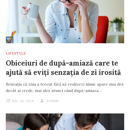
LIFESTYLE
Obiceiuri de după-amiază care te
ajută să eviți senzația de zi irosită
Senzația că ziua a trecut fără să realizezi nimic apare mai des
decât ai crede, mai ales atunci când după-amiaza…
IUL. 28, 2026
ADMIN