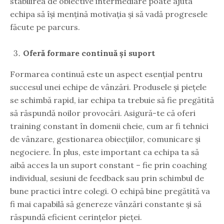
stabilirea de obiective intermediare poate ajuta
echipa să își mențină motivația și să vadă progresele
făcute pe parcurs.
Oferă formare continuă și suport
Formarea continuă este un aspect esențial pentru
succesul unei echipe de vânzări. Produsele și piețele
se schimbă rapid, iar echipa ta trebuie să fie pregătită
să răspundă noilor provocări. Asigură-te că oferi
training constant în domenii cheie, cum ar fi tehnici
de vânzare, gestionarea obiecțiilor, comunicare și
negociere. În plus, este important ca echipa ta să
aibă acces la un suport constant – fie prin coaching
individual, sesiuni de feedback sau prin schimbul de
bune practici între colegi. O echipă bine pregătită va
fi mai capabilă să genereze vânzări constante și să
răspundă eficient cerințelor pieței.