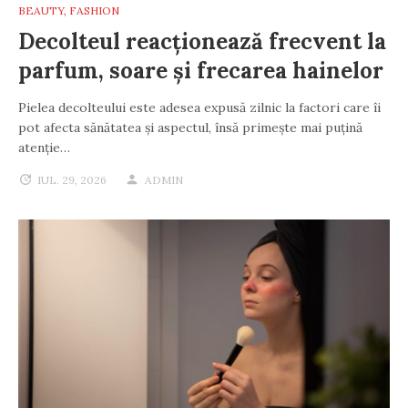
BEAUTY
,
FASHION
Decolteul reacționează frecvent la
parfum, soare și frecarea hainelor
Pielea decolteului este adesea expusă zilnic la factori care îi
pot afecta sănătatea și aspectul, însă primește mai puțină
atenție…
IUL. 29, 2026
ADMIN