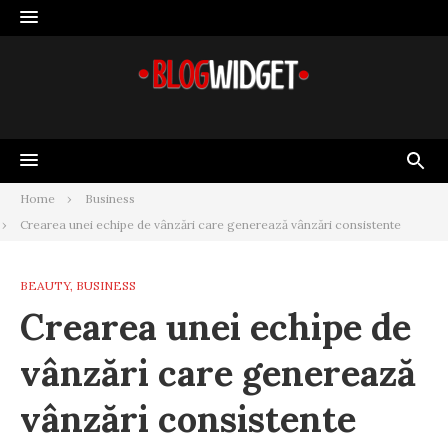
Skip
to
content
Home
Business
Crearea unei echipe de vânzări care generează vânzări consistente
BEAUTY
,
BUSINESS
Crearea unei echipe de
vânzări care generează
vânzări consistente