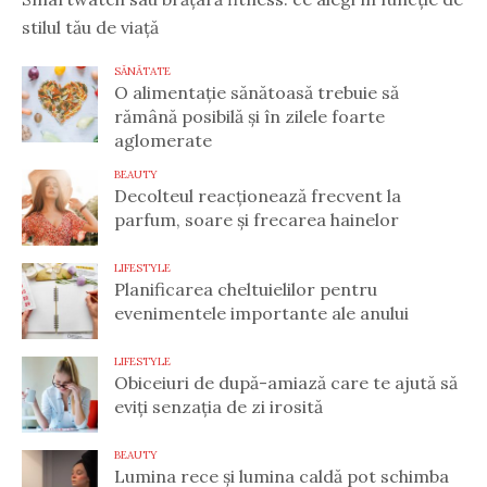
stilul tău de viață
SĂNĂTATE
O alimentație sănătoasă trebuie să
rămână posibilă și în zilele foarte
aglomerate
BEAUTY
Decolteul reacționează frecvent la
parfum, soare și frecarea hainelor
LIFESTYLE
Planificarea cheltuielilor pentru
evenimentele importante ale anului
LIFESTYLE
Obiceiuri de după-amiază care te ajută să
eviți senzația de zi irosită
BEAUTY
Lumina rece și lumina caldă pot schimba