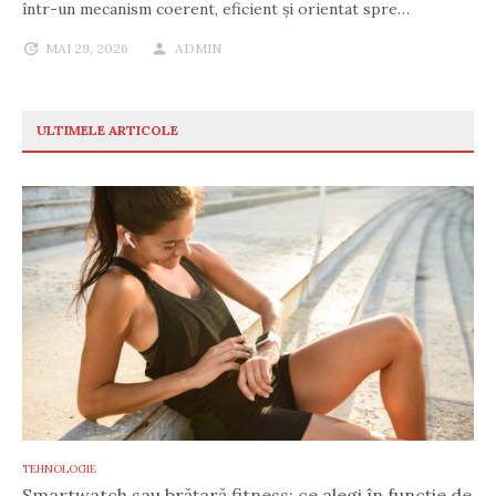
într-un mecanism coerent, eficient și orientat spre…
MAI 29, 2026
ADMIN
ULTIMELE ARTICOLE
TEHNOLOGIE
Smartwatch sau brățară fitness: ce alegi în funcție de