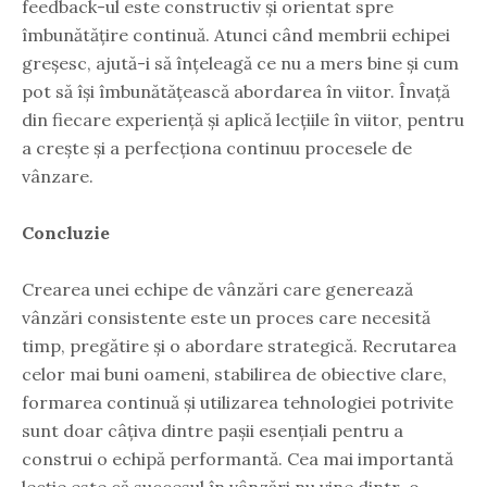
feedback-ul este constructiv și orientat spre
îmbunătățire continuă. Atunci când membrii echipei
greșesc, ajută-i să înțeleagă ce nu a mers bine și cum
pot să își îmbunătățească abordarea în viitor. Învață
din fiecare experiență și aplică lecțiile în viitor, pentru
a crește și a perfecționa continuu procesele de
vânzare.
Concluzie
Crearea unei echipe de vânzări care generează
vânzări consistente este un proces care necesită
timp, pregătire și o abordare strategică. Recrutarea
celor mai buni oameni, stabilirea de obiective clare,
formarea continuă și utilizarea tehnologiei potrivite
sunt doar câțiva dintre pașii esențiali pentru a
construi o echipă performantă. Cea mai importantă
lecție este că succesul în vânzări nu vine dintr-o