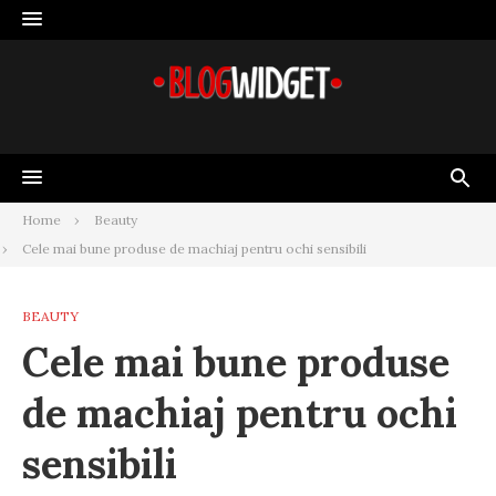
Skip
to
content
Home
Beauty
Cele mai bune produse de machiaj pentru ochi sensibili
BEAUTY
Cele mai bune produse
de machiaj pentru ochi
sensibili