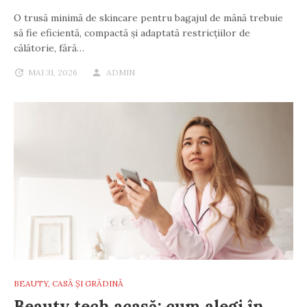
O trusă minimă de skincare pentru bagajul de mână trebuie
să fie eficientă, compactă și adaptată restricțiilor de
călătorie, fără…
MAI 31, 2026
ADMIN
BEAUTY
,
CASĂ ȘI GRĂDINĂ
Beauty tech acasă: cum alegi în