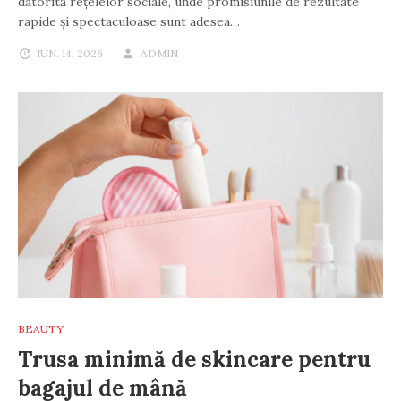
datorită rețelelor sociale, unde promisiunile de rezultate
rapide și spectaculoase sunt adesea…
IUN. 14, 2026
ADMIN
BEAUTY
Trusa minimă de skincare pentru
bagajul de mână