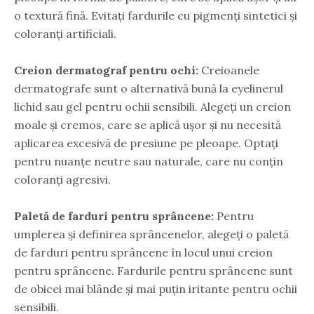
o textură fină. Evitați fardurile cu pigmenți sintetici și
coloranți artificiali.
Creion dermatograf pentru ochi:
Creioanele
dermatografe sunt o alternativă bună la eyelinerul
lichid sau gel pentru ochii sensibili. Alegeți un creion
moale și cremos, care se aplică ușor și nu necesită
aplicarea excesivă de presiune pe pleoape. Optați
pentru nuanțe neutre sau naturale, care nu conțin
coloranți agresivi.
Paletă de farduri pentru sprâncene:
Pentru
umplerea și definirea sprâncenelor, alegeți o paletă
de farduri pentru sprâncene în locul unui creion
pentru sprâncene. Fardurile pentru sprâncene sunt
de obicei mai blânde și mai puțin iritante pentru ochii
sensibili.