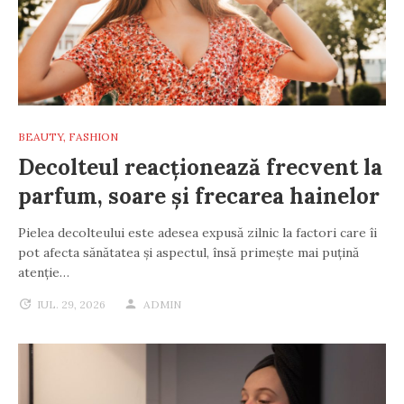
BEAUTY
,
FASHION
Decolteul reacționează frecvent la
parfum, soare și frecarea hainelor
Pielea decolteului este adesea expusă zilnic la factori care îi
pot afecta sănătatea și aspectul, însă primește mai puțină
atenție…
IUL. 29, 2026
ADMIN