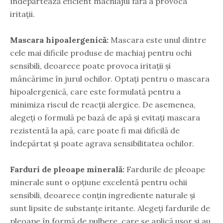
îndepărtează eficient machiajul fără a provoca
iritații.
Mascara hipoalergenică:
Mascara este unul dintre
cele mai dificile produse de machiaj pentru ochi
sensibili, deoarece poate provoca iritații și
mâncărime în jurul ochilor. Optați pentru o mascara
hipoalergenică, care este formulată pentru a
minimiza riscul de reacții alergice. De asemenea,
alegeți o formulă pe bază de apă și evitați mascara
rezistentă la apă, care poate fi mai dificilă de
îndepărtat și poate agrava sensibilitatea ochilor.
Farduri de pleoape minerală:
Fardurile de pleoape
minerale sunt o opțiune excelentă pentru ochii
sensibili, deoarece conțin ingrediente naturale și
sunt lipsite de substanțe iritante. Alegeți fardurile de
pleoape în formă de pulbere, care se aplică ușor și au