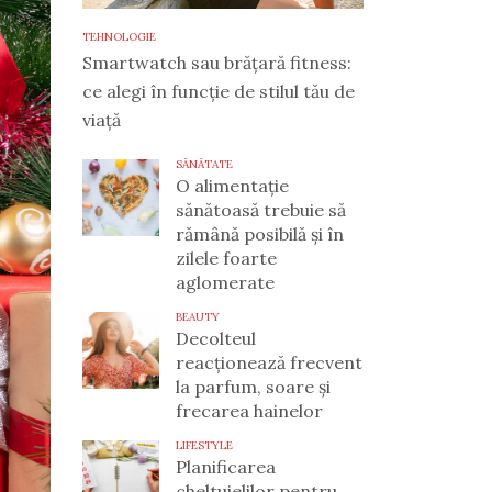
TEHNOLOGIE
Smartwatch sau brățară fitness:
ce alegi în funcție de stilul tău de
viață
SĂNĂTATE
O alimentație
sănătoasă trebuie să
rămână posibilă și în
zilele foarte
aglomerate
BEAUTY
Decolteul
reacționează frecvent
la parfum, soare și
frecarea hainelor
LIFESTYLE
Planificarea
cheltuielilor pentru