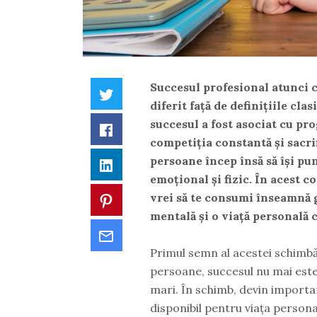
Succesul profesional atunci 
Twitter
diferit față de definițiile cla
succesul a fost asociat cu pr
Facebook
competiția constantă și sacri
persoane încep însă să își pu
LinkedIn
emoțional și fizic. În acest 
vrei să te consumi înseamnă g
Pinterest
mentală și o viață personală 
Email
Primul semn al acestei schimbăr
persoane, succesul nu mai este 
mari. În schimb, devin importan
disponibil pentru viața persona