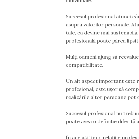
individuale.
Succesul profesional atunci cân
asupra valorilor personale. Atu
tale, ea devine mai sustenabilă.
profesională poate părea lipsit
Mulți oameni ajung să reevalue
compatibilitate.
Un alt aspect important este r
profesional, este ușor să compar
realizările altor persoane pot c
Succesul profesional nu trebui
poate avea o definiție diferită 
În același timp, relațiile pro