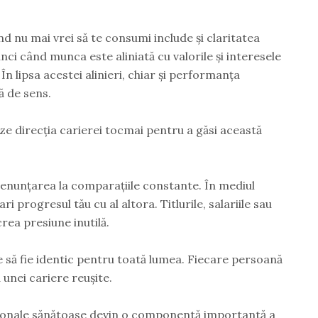
d nu mai vrei să te consumi include și claritatea
nci când munca este aliniată cu valorile și interesele
 În lipsa acestei alinieri, chiar și performanța
ă de sens.
ze direcția carierei tocmai pentru a găsi această
enunțarea la comparațiile constante. În mediul
i progresul tău cu al altora. Titlurile, salariile sau
rea presiune inutilă.
e să fie identic pentru toată lumea. Fiecare persoană
a unei cariere reușite.
fesionale sănătoase devin o componentă importantă a