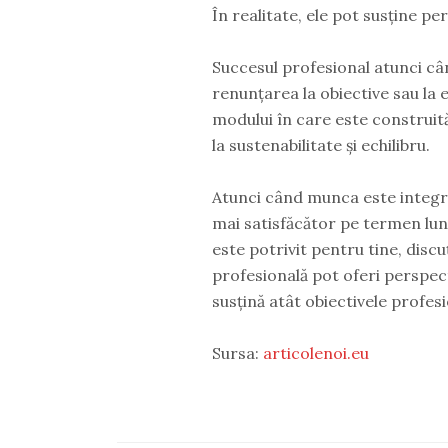
În realitate, ele pot susține p
Succesul profesional atunci câ
renunțarea la obiective sau la 
modului în care este construită
la sustenabilitate și echilibru.
Atunci când munca este integrat
mai satisfăcător pe termen lun
este potrivit pentru tine, discu
profesională pot oferi perspecti
susțină atât obiectivele profesi
Sursa:
articolenoi.eu