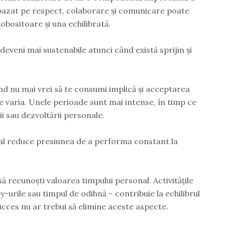
bazat pe respect, colaborare și comunicare poate
obositoare și una echilibrată.
t deveni mai sustenabile atunci când există sprijin și
nd nu mai vrei să te consumi implică și acceptarea
te varia. Unele perioade sunt mai intense, în timp ce
ii sau dezvoltării personale.
al reduce presiunea de a performa constant la
 recunoști valoarea timpului personal. Activitățile
y-urile sau timpul de odihnă – contribuie la echilibrul
succes nu ar trebui să elimine aceste aspecte.