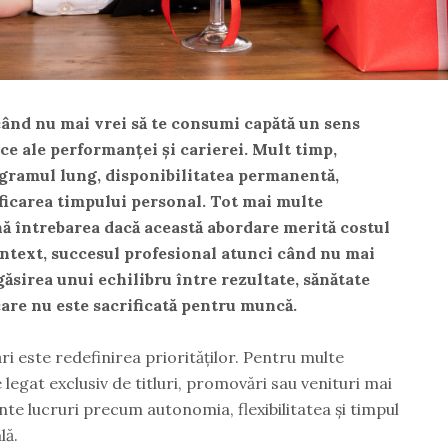
când nu mai vrei să te consumi capătă un sens
sice ale performanței și carierei. Mult timp,
ogramul lung, disponibilitatea permanentă,
ficarea timpului personal. Tot mai multe
nă întrebarea dacă această abordare merită costul
context, succesul profesional atunci când nu mai
ăsirea unui echilibru între rezultate, sănătate
care nu este sacrificată pentru muncă.
i este redefinirea priorităților. Pentru multe
legat exclusiv de titluri, promovări sau venituri mai
te lucruri precum autonomia, flexibilitatea și timpul
lă.