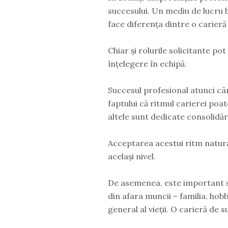
succesului. Un mediu de lucru 
face diferența dintre o carieră 
Chiar și rolurile solicitante po
înțelegere în echipă.
Succesul profesional atunci câ
faptului că ritmul carierei poa
altele sunt dedicate consolidăr
Acceptarea acestui ritm natur
același nivel.
De asemenea, este important să
din afara muncii – familia, hobb
general al vieții. O carieră de 