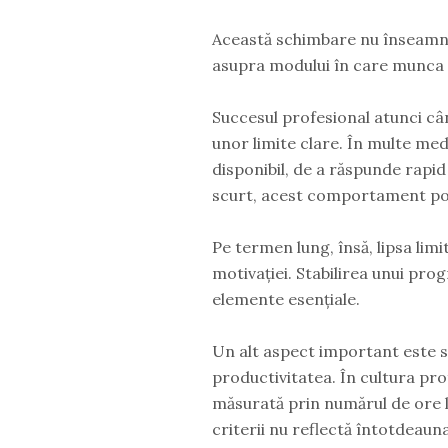
Această schimbare nu înseamnă 
asupra modului în care munca s
Succesul profesional atunci cân
unor limite clare. În multe med
disponibil, de a răspunde rapi
scurt, acest comportament poa
Pe termen lung, însă, lipsa limi
motivației. Stabilirea unui pro
elemente esențiale.
Un alt aspect important este s
productivitatea. În cultura pro
măsurată prin numărul de ore lu
criterii nu reflectă întotdeauna