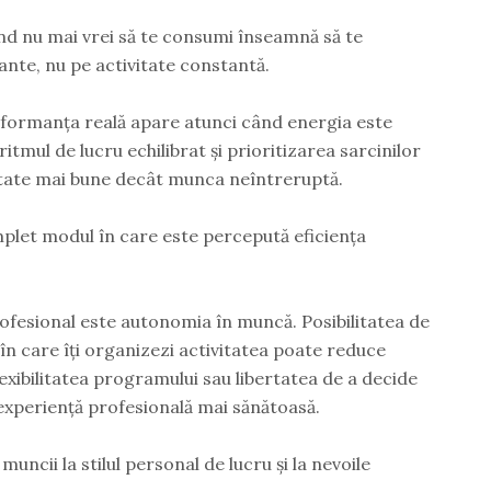
nd nu mai vrei să te consumi înseamnă să te
ante, nu pe activitate constantă.
formanța reală apare atunci când energia este
ritmul de lucru echilibrat și prioritizarea sarcinilor
ltate mai bune decât munca neîntreruptă.
let modul în care este percepută eficiența
rofesional este autonomia în muncă. Posibilitatea de
în care îți organizezi activitatea poate reduce
lexibilitatea programului sau libertatea de a decide
 experiență profesională mai sănătoasă.
cii la stilul personal de lucru și la nevoile