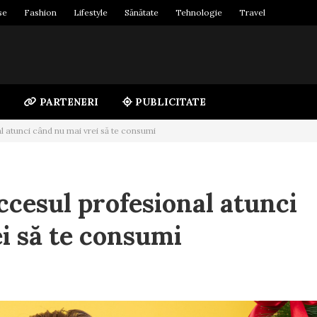
se
Fashion
Lifestyle
Sănătate
Tehnologie
Travel
PARTENERI
PUBLICITATE
 atunci când nu mai vrei să te consumi
cesul profesional atunci
i să te consumi