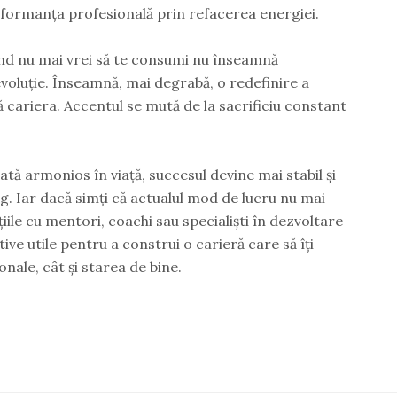
erformanța profesională prin refacerea energiei.
nd nu mai vrei să te consumi nu înseamnă
evoluție. Înseamnă, mai degrabă, o redefinire a
 cariera. Accentul se mută de la sacrificiu constant
ă armonios în viață, succesul devine mai stabil și
g. Iar dacă simți că actualul mod de lucru nu mai
țiile cu mentori, coachi sau specialiști în dezvoltare
ve utile pentru a construi o carieră care să îți
onale, cât și starea de bine.