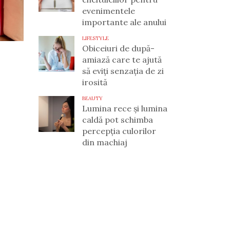
evenimentele
importante ale anului
LIFESTYLE
Obiceiuri de după-
amiază care te ajută
să eviți senzația de zi
irosită
BEAUTY
Lumina rece și lumina
caldă pot schimba
percepția culorilor
din machiaj