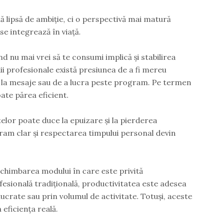
lipsă de ambiție, ci o perspectivă mai matură
e integrează în viață.
d nu mai vrei să te consumi implică și stabilirea
ii profesionale există presiunea de a fi mereu
d la mesaje sau de a lucra peste program. Pe termen
te părea eficient.
telor poate duce la epuizare și la pierderea
gram clar și respectarea timpului personal devin
chimbarea modului în care este privită
fesională tradițională, productivitatea este adesea
crate sau prin volumul de activitate. Totuși, aceste
 eficiența reală.