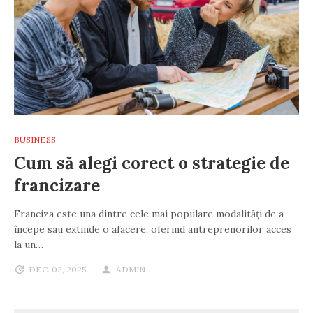
BUSINESS
Cum să alegi corect o strategie de
francizare
Franciza este una dintre cele mai populare modalități de a
începe sau extinde o afacere, oferind antreprenorilor acces
la un…
DEC. 02, 2025
ADMIN