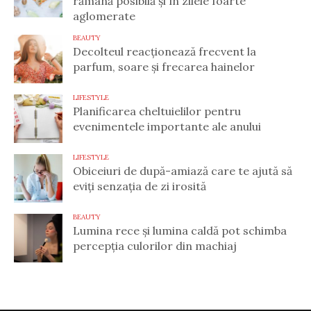
rămână posibilă și în zilele foarte
aglomerate
BEAUTY
Decolteul reacționează frecvent la
parfum, soare și frecarea hainelor
LIFESTYLE
Planificarea cheltuielilor pentru
evenimentele importante ale anului
LIFESTYLE
Obiceiuri de după-amiază care te ajută să
eviți senzația de zi irosită
BEAUTY
Lumina rece și lumina caldă pot schimba
percepția culorilor din machiaj