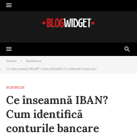
Skip
to
content
Home
Business
Ce înseamnă IBAN? Cum identifică conturile bancare
BUSINESS
Ce înseamnă IBAN?
Cum identifică
conturile bancare