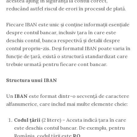
acestea ajung în siguranță la contul corect,
reducând astfel riscul de erori în procesul de plată.
Fiecare IBAN este unic și conține informații esențiale
despre contul bancar, inclusiv țara în care este
deschis contul, banca respectivă și detalii despre
contul propriu-zis. Deși formatul IBAN poate varia în
funcție de țară, există o structură standardizat care
trebuie urmată pentru fiecare cont bancar.
Structura unui IBAN
Un
IBAN
este format dintr-o secvență de caractere
alfanumerice, care includ mai multe elemente cheie:
Codul țării
(2 litere) – Acesta indică țara în care
este deschis contul bancar. De exemplu, pentru
România, codul țării este
RO
.