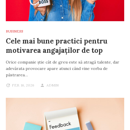
BUSINESS
Cele mai bune practici pentru
motivarea angajaților de top
Orice companie știe cât de greu este să atragă talente, dar
adevărata provocare apare atunci când vine vorba de
păstrarea…
FEB. 16, 2026
ADMIN