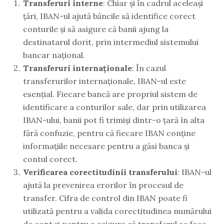
Transferuri interne
: Chiar și în cadrul aceleași
țări, IBAN-ul ajută băncile să identifice corect
conturile și să asigure că banii ajung la
destinatarul dorit, prin intermediul sistemului
bancar național.
Transferuri internaționale
: În cazul
transferurilor internaționale, IBAN-ul este
esențial. Fiecare bancă are propriul sistem de
identificare a conturilor sale, dar prin utilizarea
IBAN-ului, banii pot fi trimiși dintr-o țară în alta
fără confuzie, pentru că fiecare IBAN conține
informațiile necesare pentru a găsi banca și
contul corect.
Verificarea corectitudinii transferului
: IBAN-ul
ajută la prevenirea erorilor în procesul de
transfer. Cifra de control din IBAN poate fi
utilizată pentru a valida corectitudinea numărului
de cont și pentru a asigura că transferul se face