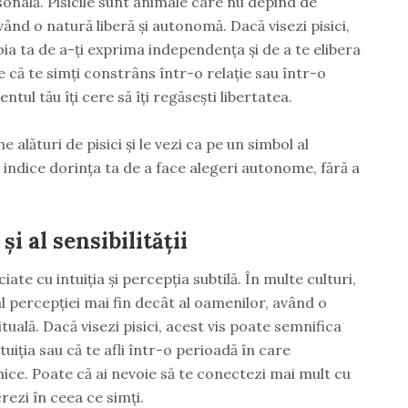
onală. Pisicile sunt animale care nu depind de
ând o natură liberă și autonomă. Dacă visezi pisici,
oia ta de a-ți exprima independența și de a te elibera
că te simți constrâns într-o relație sau într-o
entul tău îți cere să îți regăsești libertatea.
e alături de pisici și le vezi ca pe un simbol al
 să indice dorința ta de a face alegeri autonome, fără a
și al sensibilității
ate cu intuiția și percepția subtilă. În multe culturi,
al percepției mai fin decât al oamenilor, având o
ituală. Dacă visezi pisici, acest vis poate semnifica
ntuiția sau că te afli într-o perioadă în care
nice. Poate că ai nevoie să te conectezi mai mult cu
crezi în ceea ce simți.