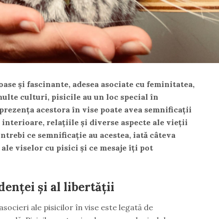
oase și fascinante, adesea asociate cu feminitatea,
ulte culturi, pisicile au un loc special în
 prezența acestora în vise poate avea semnificații
e interioare, relațiile și diverse aspecte ale vieții
e întrebi ce semnificație au acestea, iată câteva
le viselor cu pisici și ce mesaje îți pot
nței și al libertății
ocieri ale pisicilor în vise este legată de