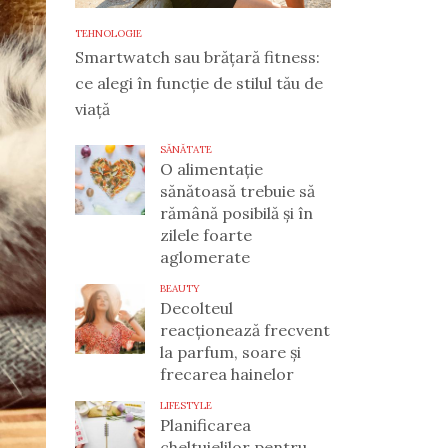
TEHNOLOGIE
Smartwatch sau brățară fitness:
ce alegi în funcție de stilul tău de
viață
SĂNĂTATE
O alimentație
sănătoasă trebuie să
rămână posibilă și în
zilele foarte
aglomerate
BEAUTY
Decolteul
reacționează frecvent
la parfum, soare și
frecarea hainelor
LIFESTYLE
Planificarea
cheltuielilor pentru