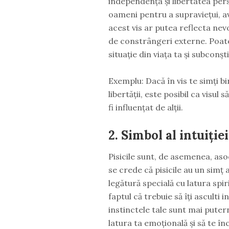
independența și libertatea pers
oameni pentru a supraviețui, av
acest vis ar putea reflecta nev
de constrângeri externe. Poate 
situație din viața ta și subconști
Exemplu: Dacă în vis te simți bin
libertății, este posibil ca visul
fi influențat de alții.
2.
Simbol al intuiției 
Pisicile sunt, de asemenea, asoci
se crede că pisicile au un simț 
legătură specială cu latura spir
faptul că trebuie să îți asculti i
instinctele tale sunt mai puter
latura ta emoțională și să te în