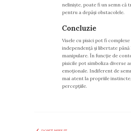
neliniște, poate fi un semn că treb
pentru a depăși obstacolele.
Concluzie
Visele cu pisici pot fi complexe 
independență și libertate până l
manipulare. În funcție de contex
pisicile pot simboliza diverse asp
emoționale. Indiferent de semnif
mai atent la propriile instincte, s
percepțiile.
DON'T MISS IT