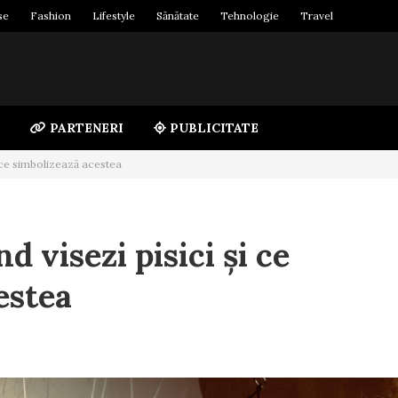
se
Fashion
Lifestyle
Sănătate
Tehnologie
Travel
PARTENERI
PUBLICITATE
i ce simbolizează acestea
 visezi pisici și ce
estea