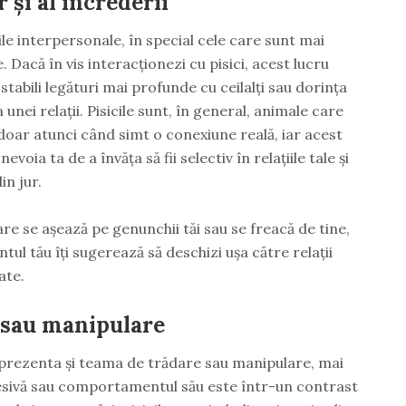
r și al încrederii
iile interpersonale, în special cele care sunt mai
 Dacă în vis interacționezi cu pisici, acest lucru
tabili legături mai profunde cu ceilalți sau dorința
unei relații. Pisicile sunt, în general, animale care
 doar atunci când simt o conexiune reală, iar acest
ia ta de a învăța să fii selectiv în relațiile tale și
in jur.
are se așează pe genunchii tăi sau se freacă de tine,
ul tău îți sugerează să deschizi ușa către relații
ate.
 sau manipulare
reprezenta și teama de trădare sau manipulare, mai
gresivă sau comportamentul său este într-un contrast