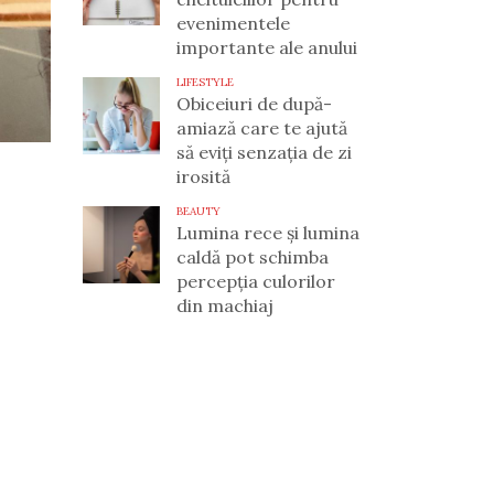
evenimentele
importante ale anului
LIFESTYLE
Obiceiuri de după-
amiază care te ajută
să eviți senzația de zi
irosită
BEAUTY
Lumina rece și lumina
caldă pot schimba
percepția culorilor
din machiaj