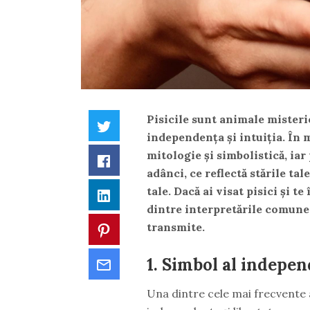
Pisicile sunt animale misteri
Twitter
independența și intuiția. În m
mitologie și simbolistică, iar
Facebook
adânci, ce reflectă stările tal
tale. Dacă ai visat pisici și t
LinkedIn
dintre interpretările comune a
transmite.
Pinterest
1.
Simbol al independe
Email
Una dintre cele mai frecvente as