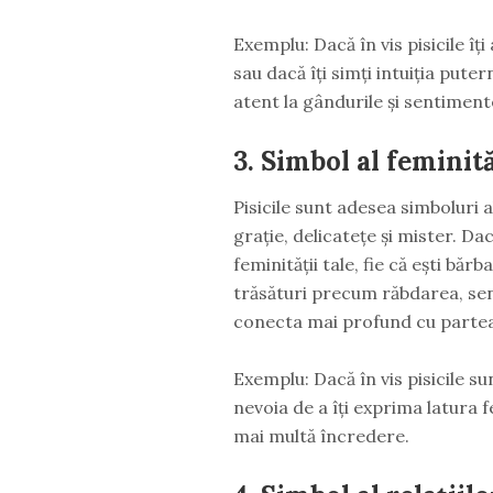
Exemplu: Dacă în vis pisicile î
sau dacă îți simți intuiția puter
atent la gândurile și sentimente
3.
Simbol al feminită
Pisicile sunt adesea simboluri al
grație, delicatețe și mister. Dac
feminității tale, fie că ești bă
trăsături precum răbdarea, sen
conecta mai profund cu partea
Exemplu: Dacă în vis pisicile su
nevoia de a îți exprima latura f
mai multă încredere.