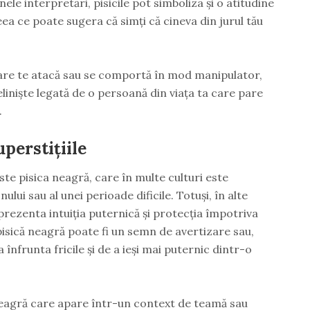
nele interpretări, pisicile pot simboliza și o atitudine
ea ce poate sugera că simți că cineva din jurul tău
care te atacă sau se comportă în mod manipulator,
liniște legată de o persoană din viața ta care pare
.
uperstițiile
este pisica neagră, care în multe culturi este
ului sau al unei perioade dificile. Totuși, în alte
eprezenta intuiția puternică și protecția împotriva
 pisică neagră poate fi un semn de avertizare sau,
înfrunta fricile și de a ieși mai puternic dintr-o
neagră care apare într-un context de teamă sau