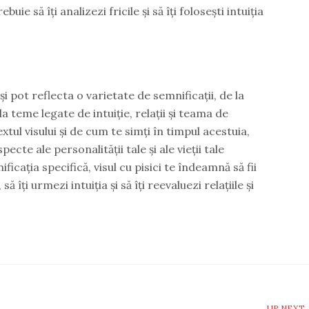
uie să îți analizezi fricile și să îți folosești intuiția
și pot reflecta o varietate de semnificații, de la
a teme legate de intuiție, relații și teama de
tul visului și de cum te simți în timpul acestuia,
ecte ale personalității tale și ale vieții tale
icația specifică, visul cu pisici te îndeamnă să fii
ă îți urmezi intuiția și să îți reevaluezi relațiile și
UP NEXT