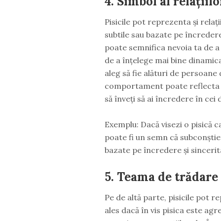
4.
Simbol al relațiilo
Pisicile pot reprezenta și relaț
subtile sau bazate pe încredere.
poate semnifica nevoia ta de a s
de a înțelege mai bine dinamica 
aleg să fie alături de persoane
comportament poate reflecta nevo
să înveți să ai încredere în cei d
Exemplu: Dacă visezi o pisică c
poate fi un semn că subconștient
bazate pe încredere și sincerit
5.
Teama de trădare
Pe de altă parte, pisicile pot 
ales dacă în vis pisica este a