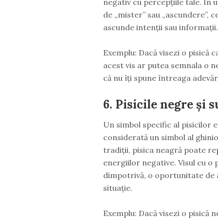
negativ cu percepțiile tale. În u
de „mister” sau „ascundere”, ce
ascunde intenții sau informații.
Exemplu: Dacă visezi o pisică 
acest vis ar putea semnala o ne
că nu îți spune întreaga adevăr
6.
Pisicile negre și s
Un simbol specific al pisicilor 
considerată un simbol al ghinion
tradiții, pisica neagră poate r
energiilor negative. Visul cu o
dimpotrivă, o oportunitate de a 
situație.
Exemplu: Dacă visezi o pisică 