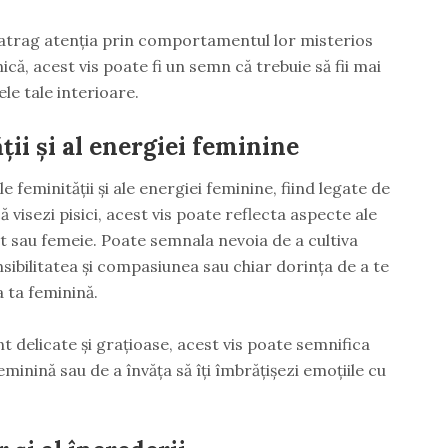
ți atrag atenția prin comportamentul lor misterios
nică, acest vis poate fi un semn că trebuie să fii mai
le tale interioare.
ții și al energiei feminine
e feminității și ale energiei feminine, fiind legate de
ă visezi pisici, acest vis poate reflecta aspecte ale
rbat sau femeie. Poate semnala nevoia de a cultiva
sibilitatea și compasiunea sau chiar dorința de a te
 ta feminină.
nt delicate și grațioase, acest vis poate semnifica
eminină sau de a învăța să îți îmbrățișezi emoțiile cu