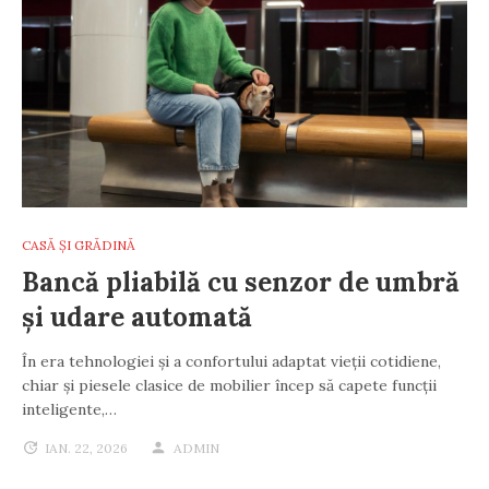
CASĂ ȘI GRĂDINĂ
Bancă pliabilă cu senzor de umbră
și udare automată
În era tehnologiei și a confortului adaptat vieții cotidiene,
chiar și piesele clasice de mobilier încep să capete funcții
inteligente,…
IAN. 22, 2026
ADMIN