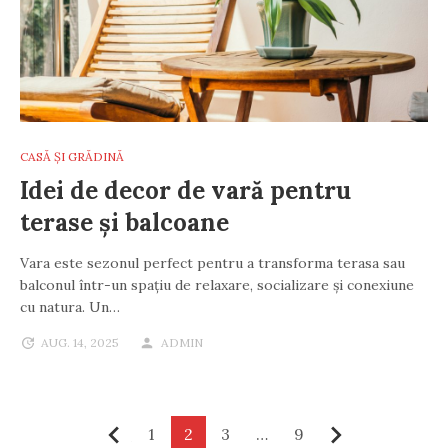
CASĂ ȘI GRĂDINĂ
Idei de decor de vară pentru
terase și balcoane
Vara este sezonul perfect pentru a transforma terasa sau
balconul într-un spațiu de relaxare, socializare și conexiune
cu natura. Un…
AUG. 14, 2025
ADMIN
Paginație
1
2
3
…
9
Anterior
Următor