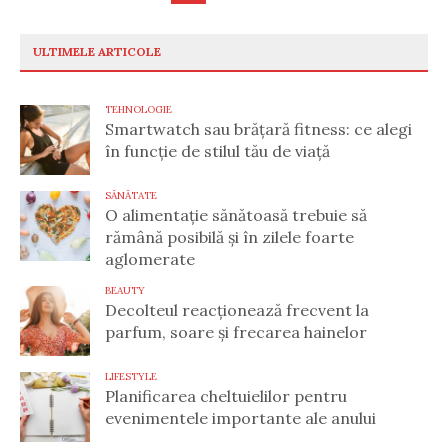
articole
ULTIMELE ARTICOLE
TEHNOLOGIE
Smartwatch sau brățară fitness: ce alegi
în funcție de stilul tău de viață
SĂNĂTATE
O alimentație sănătoasă trebuie să
rămână posibilă și în zilele foarte
aglomerate
BEAUTY
Decolteul reacționează frecvent la
parfum, soare și frecarea hainelor
LIFESTYLE
Planificarea cheltuielilor pentru
evenimentele importante ale anului