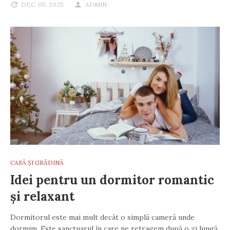
DEC. 05, 2025
ADMIN
CASĂ ȘI GRĂDINĂ
Idei pentru un dormitor romantic
și relaxant
Dormitorul este mai mult decât o simplă cameră unde
dormim. Este sanctuarul în care ne retragem după o zi lungă,