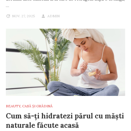
…
NOV. 27, 2025
ADMIN
BEAUTY
,
CASĂ ȘI GRĂDINĂ
Cum să-ți hidratezi părul cu măști
naturale făcute acasă