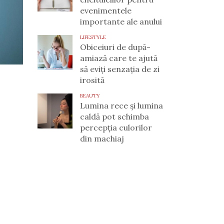
evenimentele
importante ale anului
LIFESTYLE
Obiceiuri de după-
amiază care te ajută
să eviți senzația de zi
irosită
BEAUTY
Lumina rece și lumina
caldă pot schimba
percepția culorilor
din machiaj