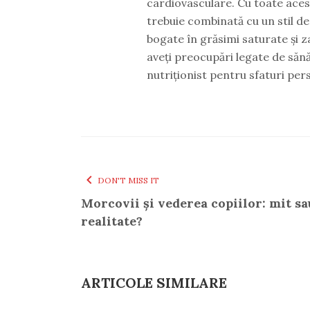
cardiovasculare. Cu toate acest
trebuie combinată cu un stil de 
bogate în grăsimi saturate și za
aveți preocupări legate de săn
nutriționist pentru sfaturi per
DON'T MISS IT
Morcovii și vederea copiilor: mit sa
realitate?
ARTICOLE SIMILARE