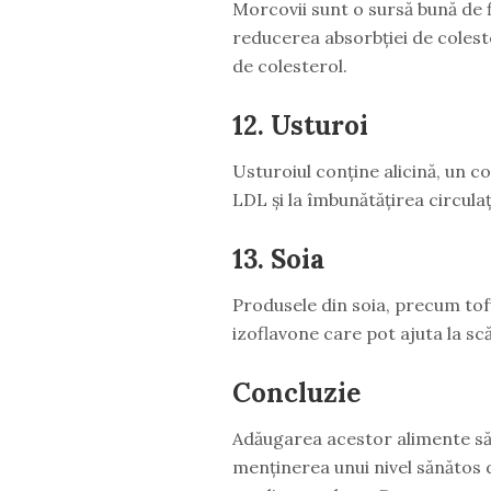
Morcovii sunt o sursă bună de f
reducerea absorbției de coleste
de colesterol.
12. Usturoi
Usturoiul conține alicină, un c
LDL și la îmbunătățirea circulaț
13. Soia
Produsele din soia, precum tofu
izoflavone care pot ajuta la sc
Concluzie
Adăugarea acestor alimente să
menținerea unui nivel sănătos d