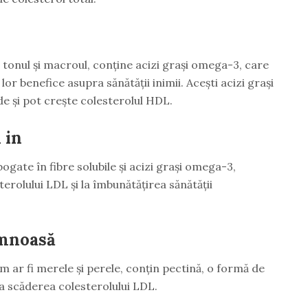
tonul și macroul, conține acizi grași omega-3, care
or benefice asupra sănătății inimii. Acești acizi grași
de și pot crește colesterolul HDL.
 in
bogate în fibre solubile și acizi grași omega-3,
erolului LDL și la îmbunătățirea sănătății
emnoasă
 ar fi merele și perele, conțin pectină, o formă de
 la scăderea colesterolului LDL.