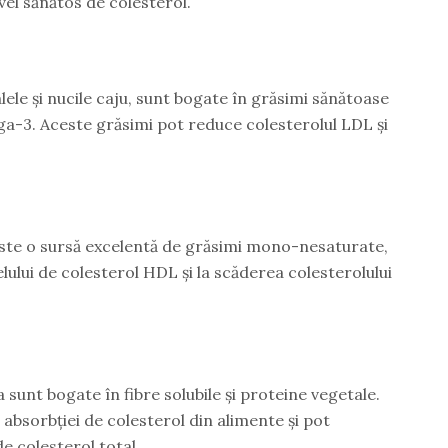
vel sănătos de colesterol.
lele și nucile caju, sunt bogate în grăsimi sănătoase
ga-3. Aceste grăsimi pot reduce colesterolul LDL și
 este o sursă excelentă de grăsimi mono-nesaturate,
elului de colesterol HDL și la scăderea colesterolului
a sunt bogate în fibre solubile și proteine vegetale.
absorbției de colesterol din alimente și pot
de colesterol total.