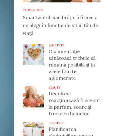
TEHNOLOGIE
Smartwatch sau brățară fitness:
ce alegi în funcție de stilul tău de
viață
SĂNĂTATE
O alimentație
sănătoasă trebuie să
rămână posibilă și în
zilele foarte
aglomerate
BEAUTY
Decolteul
reacționează frecvent
la parfum, soare și
frecarea hainelor
LIFESTYLE
Planificarea
cheltuielilor pentru