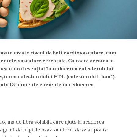
 poate crește riscul de boli cardiovasculare, cum
identele vasculare cerebrale. Cu toate acestea, o
uca un rol esențial în reducerea colesterolului
reșterea colesterolului HDL (colesterolul „bun”).
enta 13 alimente eficiente în reducerea
formă de fibră solubilă care ajută la scăderea
egulat de fulgi de ovăz sau terci de ovăz poate