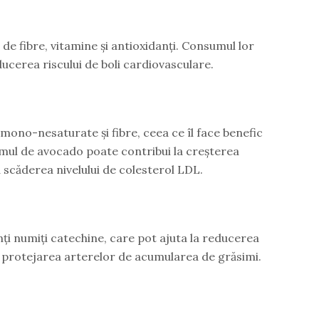
 de fibre, vitamine și antioxidanți. Consumul lor
ucerea riscului de boli cardiovasculare.
mono-nesaturate și fibre, ceea ce îl face benefic
mul de avocado poate contribui la creșterea
a scăderea nivelului de colesterol LDL.
ți numiți catechine, care pot ajuta la reducerea
la protejarea arterelor de acumularea de grăsimi.