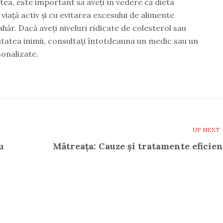
ea, este important să aveți în vedere că dieta
viață activ și cu evitarea excesului de alimente
hăr. Dacă aveți niveluri ridicate de colesterol sau
ătatea inimii, consultați întotdeauna un medic sau un
sonalizate.
UP NEXT
u
Mătreața: Cauze și tratamente eficien