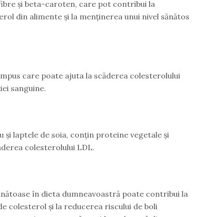
ibre și beta-caroten, care pot contribui la
rol din alimente și la menținerea unui nivel sănătos
ompus care poate ajuta la scăderea colesterolului
iei sanguine.
 și laptele de soia, conțin proteine vegetale și
ăderea colesterolului LDL.
nătoase în dieta dumneavoastră poate contribui la
e colesterol și la reducerea riscului de boli