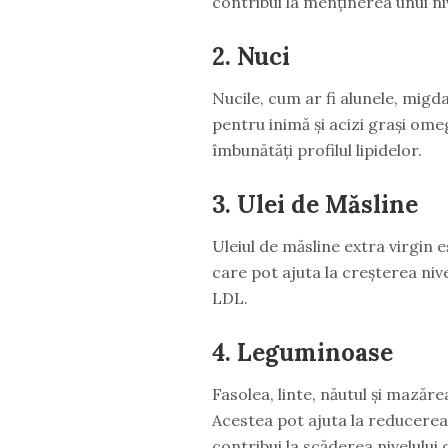
contribui la menținerea unui ni
2. Nuci
Nucile, cum ar fi alunele, migda
pentru inimă și acizi grași ome
îmbunătăți profilul lipidelor.
3. Ulei de Măsline
Uleiul de măsline extra virgin
care pot ajuta la creșterea niv
LDL.
4. Leguminoase
Fasolea, linte, năutul și mazăre
Acestea pot ajuta la reducerea 
contribui la scăderea nivelului 