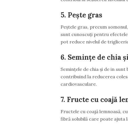
5. Pește gras
Peștele gras, precum somonul, 
sunt cunoscuți pentru efectele l
pot reduce nivelul de trigliceri
6. Semințe de chia și
Semințele de chia și de in sunt 
contribuind la reducerea colest
cardiovasculare.
7. Fructe cu coajă l
Fructele cu coajă lemnoasă, cum
fibră solubilă care poate ajuta