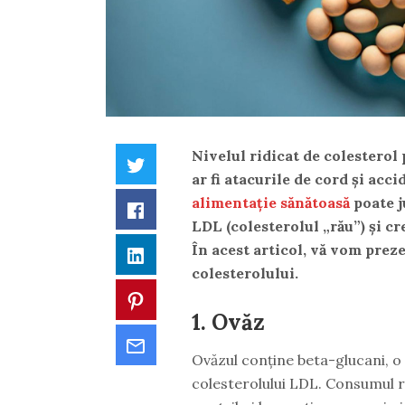
Nivelul ridicat de colesterol
Twitter
ar fi atacurile de cord și acc
alimentație sănătoasă
poate j
Facebook
LDL (colesterolul „rău”) și c
În acest articol, vă vom prez
LinkedIn
colesterolului.
Pinterest
1. Ovăz
Email
Ovăzul conține beta-glucani, o 
colesterolului LDL. Consumul r