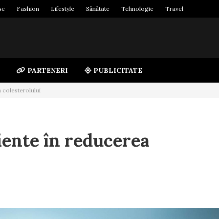
se
Fashion
Lifestyle
Sănătate
Tehnologie
Travel
PARTENERI
PUBLICITATE
a colesterolului
ciente în reducerea